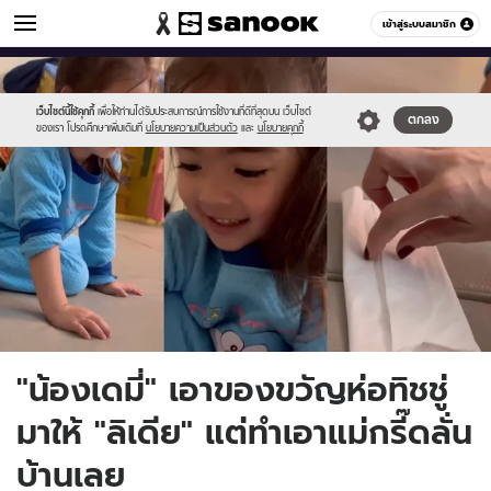
ข่าวบันเทิง
เข้าสู่ระบบสมาชิก
หมวดอื่นๆ
//s.isanook.com/ns/0/ud/1761/8805526/demi.jpg
Sanook
//s.isanook.com/sr/0/images/logo-
600
60
new-
sanook.png
เว็บไซต์นี้ใช้คุกกี้
เพื่อให้ท่านได้รับประสบการณ์การใช้งานที่ดีที่สุดบน เว็บไซต์
ตกลง
ของเรา โปรดศึกษาเพิ่มเติมที่
นโยบายความเป็นส่วนตัว
และ
นโยบายคุกกี้
"น้องเดมี่" เอาของขวัญห่อทิชชู่
มาให้ "ลิเดีย" แต่ทำเอาแม่กรี๊ดลั่น
บ้านเลย