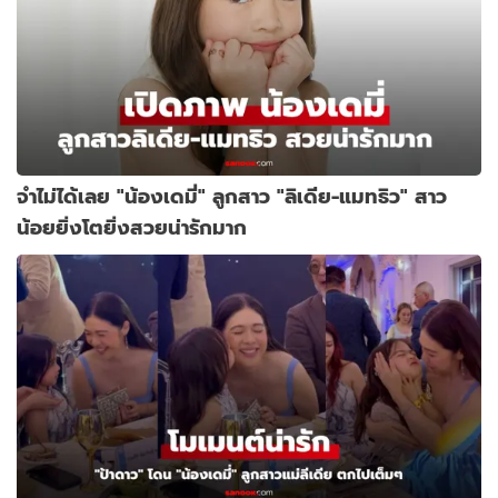
จำไม่ได้เลย "น้องเดมี่" ลูกสาว "ลิเดีย-แมทธิว" สาว
น้อยยิ่งโตยิ่งสวยน่ารักมาก