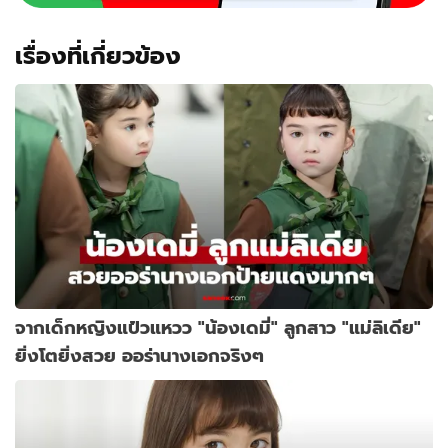
บ้าน
เลย
เรื่องที่เกี่ยวข้อง
จากเด็กหญิงแป๋วแหวว "น้องเดมี่" ลูกสาว "แม่ลิเดีย"
ยิ่งโตยิ่งสวย ออร่านางเอกจริงๆ