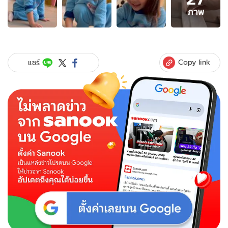
27
ภาพ
ภาพ
ของ
"น้อง
เด
มี่"
Copy link
แชร์
เอา
ของ
ขวัญ
ห่อ
ทิช
ชู่
มา
ให้
"ลิ
เดีย"
แต่
ทำเอา
แม่
กรี๊ด
ลั่น