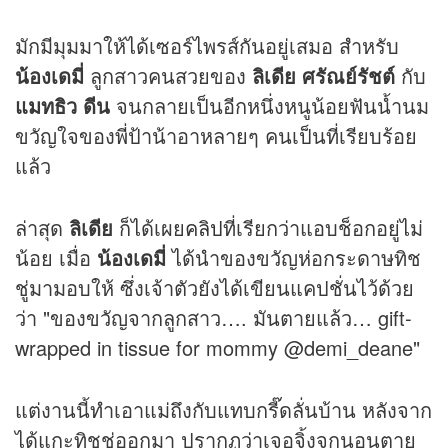
มักมีมุมมาให้ได้เซอร์ไพรส์กันอยู่เสมอ สำหรับ
น้องเดมี่
ลูกสาวคนสวยของ
ลิเดีย ศรัณย์รัชต์
กับ
แมทธิว ดีน
จนกลายเป็นอีกหนึ่งหนูน้อยฟันน้ำนม
ขวัญใจของพี่ป้าน้าอาหลายๆ คนเป็นที่เรียบร้อย
แล้ว
ล่าสุด
ลิเดีย
ก็ได้เผย
คลิป
ที่เรียกว่าแอบช็อกอยู่ไม่
น้อย เมื่อ
น้องเดมี่
ได้นำของขวัญห่อกระดาษทิช
ชู่มามอบให้ ซึ่งเจ้าตัวยังได้เขียนแคปชั่นไว้ด้วย
ว่า "ของขวัญจากลูกสาว…. มันตายแล้ว… gift-
wrapped in tissue for mommy @demi_deane"
แต่งานนี้ทำเอาแม่ถึงกับแทบกรี๊ดลั่นบ้าน หลังจาก
ได้แกะทิชชู่ออกมา ปรากฏว่าเจอจิ้งจกนอนตาย