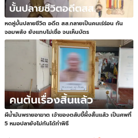
หดหู่บั้นปลายชีวิต อดีต สส.กลายเป็นคนเร่ร่อน กัน
จอมพลัง ยังแทบไม่เชื่อ จนเห็นบัตร
ผีน้ำมันพรายอาฆาต เจ้าของตลับขี้ผึ้งสิ้นแล้ว เป็นศพที่
5 หมอปลายังไม่ทันได้ทำพิธี