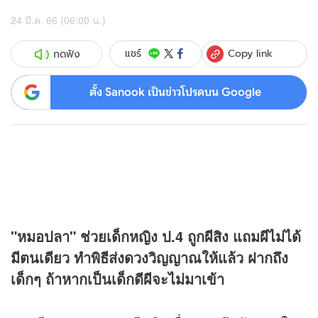
24 มี.ค. 66 (06:00 น.)
Copy link
แชร์
กดฟัง
ตั้ง Sanook เป็นข่าวโปรดบน Google
"หมอปลา" ช่วยเด็กหญิง ป.4 ถูกผีสิง แถมผีไม่ได้
มีตนเดียว ทำพิธีส่งดวงวิญญาณให้แล้ว ฝากถึง
เด็กๆ ถ้าหากเป็นเด็กดีผีจะไม่มาเข้า