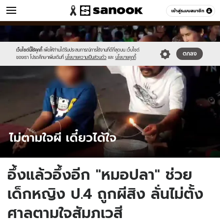
ข่าว
เข้าสู่ระบบสมาชิก
หมวดอื่นๆ
//s.isanook.com/ns/0/ud/1760/8804774/tagline-
Sanook
//s.isanook.com/sr/0/images/logo-
600
60
template-
new-
update[1]-.jpg
sanook.png
เว็บไซต์นี้ใช้คุกกี้
เพื่อให้ท่านได้รับประสบการณ์การใช้งานที่ดีที่สุดบน เว็บไซต์
ตกลง
ของเรา โปรดศึกษาเพิ่มเติมที่
นโยบายความเป็นส่วนตัว
และ
นโยบายคุกกี้
อึ้งแล้วอึ้งอีก "หมอปลา" ช่วย
เด็กหญิง ป.4 ถูกผีสิง ลั่นไม่ตั้ง
ศาลตามใจสัมภเวสี