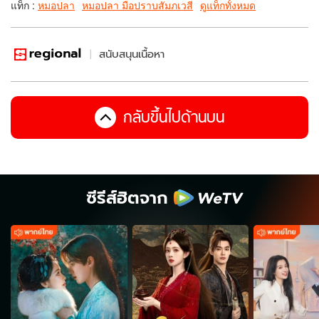
แท็ก :
หมอปลา
หมอปลา มือปราบสัมภเวสี
ดูแท็กทั้งหมด
สนับสนุนเนื้อหา
กลับขึ้นไปด้านบน
ซีรีส์ฮิตจาก