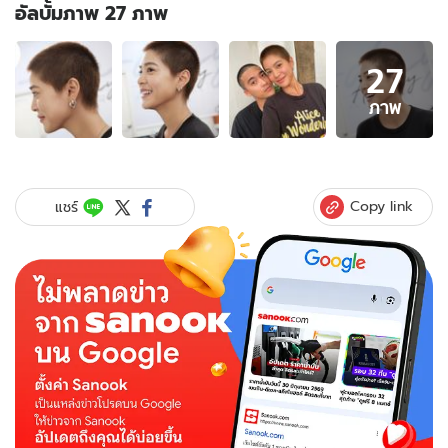
อัลบั้มภาพ 27 ภาพ
อัลบั้ม
27
ภาพ
27
ภาพ
ภาพ
ของ
"สาย
ป่าน"
ลุค
Copy link
แชร์
ไหน
ก็
รอด
ผม
ทรง
ใหม่
สุด
ปัง
สกิน
เฮด
คู่