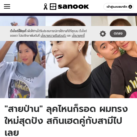
ข่าวบันเทิง
เข้าสู่ระบบสมาชิก
หมวดอื่นๆ
//s.isanook.com/ns/0/ud/1759/8798238/sai.jpg
Sanook
//s.isanook.com/sr/0/images/logo-
600
60
new-
sanook.png
เว็บไซต์นี้ใช้คุกกี้
เพื่อให้ท่านได้รับประสบการณ์การใช้งานที่ดีที่สุดบน เว็บไซต์
ตกลง
ของเรา โปรดศึกษาเพิ่มเติมที่
นโยบายความเป็นส่วนตัว
และ
นโยบายคุกกี้
"สายป่าน" ลุคไหนก็รอด ผมทรง
ใหม่สุดปัง สกินเฮดคู่กับสามีไป
เลย