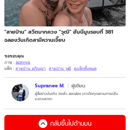
"สายป่าน" สวีตมากควง "วุฒิ" ฮันนีมูนรอบที่ 381
ฉลองวันเกิดสามีหวานเจี๊ยบ
ขอขอบคุณ
ภาพ
:
apinnya
แท็ก :
สายป่าน อภิญญา
สายป่าน วุฒิ
ดูแท็กทั้งหมด
Supranee M.
ผู้เขียน
ผู้สื่อข่าวบันเทิง ว่องไว สอดส่อง เกาะติดทุกสถานการณ์ใน
แวดวงดารา
กลับขึ้นไปด้านบน