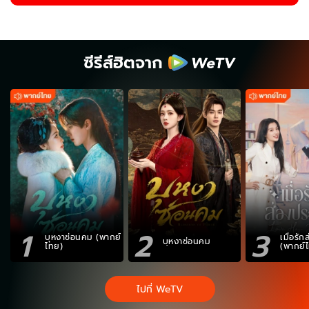
ซีรีส์ฮิตจาก
1
2
3
บุหงาซ่อนคม (พากย์
เมื่อรั
บุหงาซ่อนคม
ไทย)
(พากย์
ไปที่ WeTV