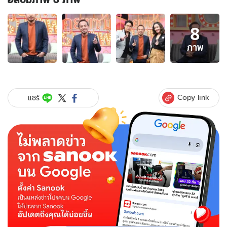
อัลบั้ม
8
ภาพ
8
ภาพ
ภาพ
ของ
"เมธี
ลา
บา
Copy link
แชร์
นูน"
เปิด
ใจ
ครั้ง
แรก
หลัง
ทิ้ง
วงการ
เพลง
ลง
สนาม
การเมือง