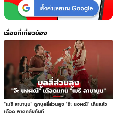
เรื่องที่เกี่ยวข้อง
"เมธี ลาบานูน" ถูกบูลลี่ส่วนสูง "จ๊ะ นงผณี" เห็นแล้ว
เดือด ฟาดกลับทันที