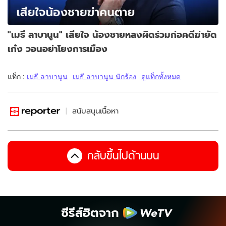
"เมธี ลาบานูน" เสียใจ น้องชายหลงผิดร่วมก่อคดีฆ่ายัด
เก๋ง วอนอย่าโยงการเมือง
แท็ก :
เมธี ลาบานูน
เมธี ลาบานูน นักร้อง
ดูแท็กทั้งหมด
สนับสนุนเนื้อหา
กลับขึ้นไปด้านบน
ซีรีส์ฮิตจาก