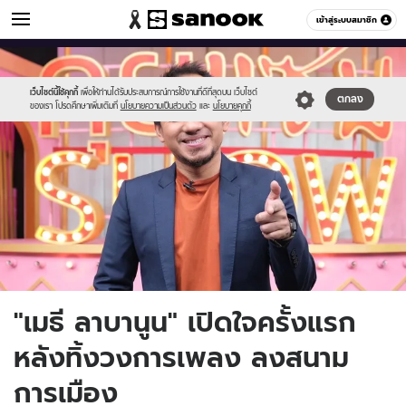
ข่าวบันเทิง
เข้าสู่ระบบสมาชิก
หมวดอื่นๆ
//s.isanook.com/ns/0/ud/1759/8797594/15.jpg
Sanook
//s.isanook.com/sr/0/images/logo-
600
60
new-
sanook.png
เว็บไซต์นี้ใช้คุกกี้
เพื่อให้ท่านได้รับประสบการณ์การใช้งานที่ดีที่สุดบน เว็บไซต์
ตกลง
ของเรา โปรดศึกษาเพิ่มเติมที่
นโยบายความเป็นส่วนตัว
และ
นโยบายคุกกี้
"เมธี ลาบานูน" เปิดใจครั้งแรก
หลังทิ้งวงการเพลง ลงสนาม
การเมือง