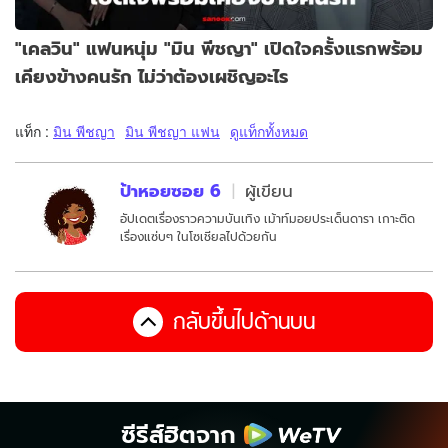
"เคลวิน" แฟนหนุ่ม "มิน พีชญา" เปิดใจครั้งแรกพร้อม
เคียงข้างคนรัก ไม่ว่าต้องเผชิญอะไร
แท็ก :
มิน พีชญา
มิน พีชญา แฟน
ดูแท็กทั้งหมด
ป้าหอยซอย 6
ผู้เขียน
อัปเดตเรื่องราวความบันเทิง เม้าท์มอยประเด็นดารา เกาะติด
เรื่องแซ่บๆ ในโซเชียลไปด้วยกัน
กลับขึ้นไปด้านบน
ซีรีส์ฮิตจาก