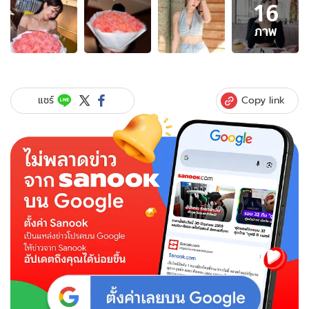
16
ภาพ
16
ภาพ
ภาพ
ของ
"มิน
พีช
ญา"
Copy link
แชร์
เปิด
ตัว
หนุ่ม
รับ
วาเลนไทน์
จุด
นี้
ถึง
กับ
ต้อง
ซูม
หน้า
รัวๆ