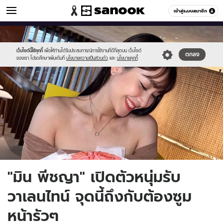
ข่าวบันเทิง
เข้าสู่ระบบสมาชิก
หมวดอื่นๆ
//s.isanook.com/ns/0/ud/1754/8771666/min.jpg
Sanook
//s.isanook.com/sr/0/images/logo-
600
60
new-
sanook.png
เว็บไซต์นี้ใช้คุกกี้
เพื่อให้ท่านได้รับประสบการณ์การใช้งานที่ดีที่สุดบน เว็บไซต์
ตกลง
ของเรา โปรดศึกษาเพิ่มเติมที่
นโยบายความเป็นส่วนตัว
และ
นโยบายคุกกี้
"มิน พีชญา" เปิดตัวหนุ่มรับ
วาเลนไทน์ จุดนี้ถึงกับต้องซูม
หน้ารัวๆ