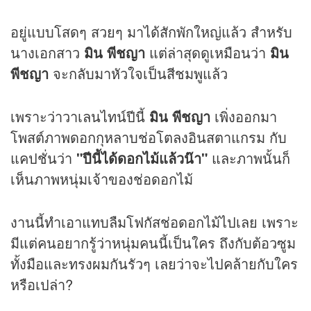
อยู่แบบโสดๆ สวยๆ มาได้สักพักใหญ่แล้ว สำหรับ
นางเอกสาว
มิน พีชญา
แต่ล่าสุดดูเหมือนว่า
มิน
พีชญา
จะกลับมาหัวใจเป็นสีชมพูแล้ว
เพราะว่าวาเลนไทน์ปีนี้
มิน พีชญา
เพิ่งออกมา
โพสต์ภาพดอกกุหลาบช่อโตลงอินสตาแกรม กับ
แคปชั่นว่า
"ปีนี้ได้ดอกไม้แล้วน๊า"
และภาพนั้นก็
เห็นภาพหนุ่มเจ้าของช่อดอกไม้
งานนี้ทำเอาแทบลืมโฟกัสช่อดอกไม้ไปเลย เพราะ
มีแต่คนอยากรู้ว่าหนุ่มคนนี้เป็นใคร ถึงกับต้อวซูม
ทั้งมือและทรงผมกันรัวๆ เลยว่าจะไปคล้ายกับใคร
หรือเปล่า?