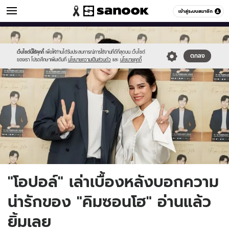
ข่าวบันเทิง
เข้าสู่ระบบสมาชิก
หมวดอื่นๆ
//s.isanook.com/ns/0/ud/1754/8770394/15.jpg
Sanook
//s.isanook.com/sr/0/images/logo-
600
60
new-
sanook.png
เว็บไซต์นี้ใช้คุกกี้
เพื่อให้ท่านได้รับประสบการณ์การใช้งานที่ดีที่สุดบน เว็บไซต์
ตกลง
ของเรา โปรดศึกษาเพิ่มเติมที่
นโยบายความเป็นส่วนตัว
และ
นโยบายคุกกี้
"โอปอล์" เล่าเบื้องหลังบอกความ
น่ารักของ "คิมซอนโฮ" อ่านแล้ว
ยิ้มเลย