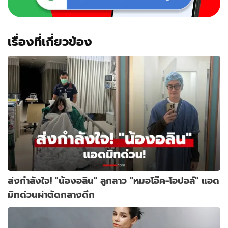
เรื่องที่เกี่ยวข้อง
ส่งกำลังใจ! "น้องอลิน" ลูกสาว "หมอโอ๊ค-โอปอล์" แอด
มิทด่วนผ่าตัดกลางดึก