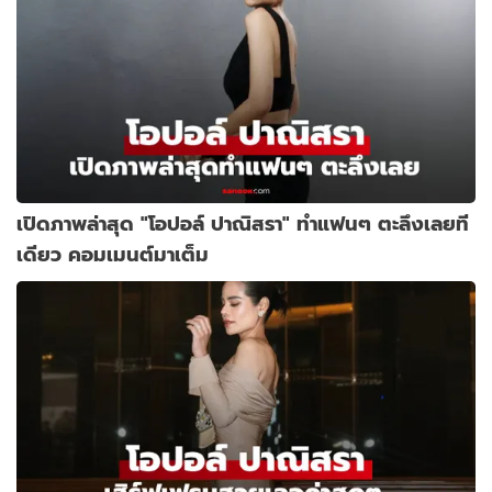
เปิดภาพล่าสุด "โอปอล์ ปาณิสรา" ทำแฟนๆ ตะลึงเลยที
เดียว คอมเมนต์มาเต็ม