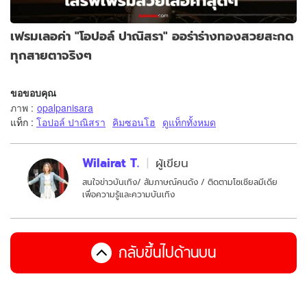
เฟรมเลอค่า "โอปอล์ ปาณิสรา" ออร่าร่างทองสวยสะกด
ทุกสายตาจริงๆ
ขอขอบคุณ
ภาพ
:
opalpanisara
แท็ก :
โอปอล์ ปาณิสรา
คิมซอนโฮ
ดูแท็กทั้งหมด
Wilairat T.
ผู้เขียน
สนใจข่าวบันเทิง/ สัมภาษณ์คนดัง / ติดตามโซเชียลมีเดีย
เพื่อความรู้และความบันเทิง
กลับขึ้นไปด้านบน