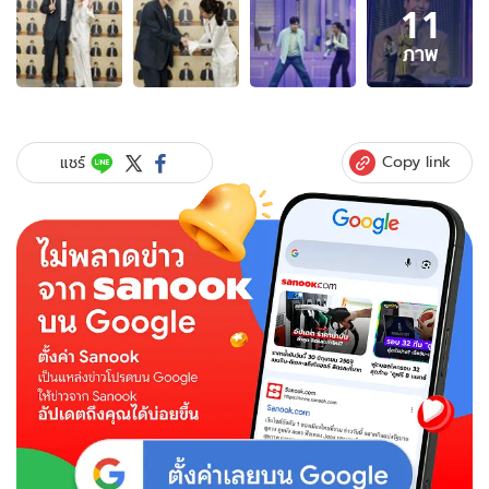
11
ภาพ
11
ภาพ
ภาพ
ของ
"โอ
ปอล์"
เล่า
Copy link
แชร์
เบื้อง
หลัง
บอก
ความ
น่า
รัก
ของ
"คิม
ซอน
โฮ"
อ่าน
แล้ว
ยิ้ม
เลย