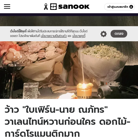
ข่าวบันเทิง
เข้าสู่ระบบสมาชิก
หมวดอื่นๆ
//s.isanook.com/ns/0/ud/1754/8770250/15.jpg
Sanook
//s.isanook.com/sr/0/images/logo-
600
60
new-
sanook.png
เว็บไซต์นี้ใช้คุกกี้
เพื่อให้ท่านได้รับประสบการณ์การใช้งานที่ดีที่สุดบน เว็บไซต์
ตกลง
ของเรา โปรดศึกษาเพิ่มเติมที่
นโยบายความเป็นส่วนตัว
และ
นโยบายคุกกี้
ว้าว "ใบเฟิร์น-นาย ณภัทร"
วาเลนไทน์หวานก่อนใคร ดอกไม้-
การ์ดโรแมนติกมาก