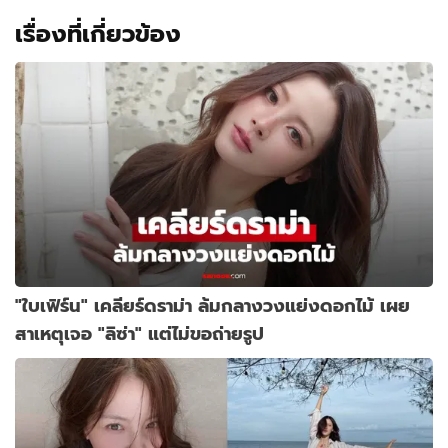
เรื่องที่เกี่ยวข้อง
"ใบเฟิร์น" เคลียร์ดราม่า ล้มกลางวงแย่งดอกไม้ เผย
สาเหตุเจอ "ลิซ่า" แต่ไม่ขอถ่ายรูป