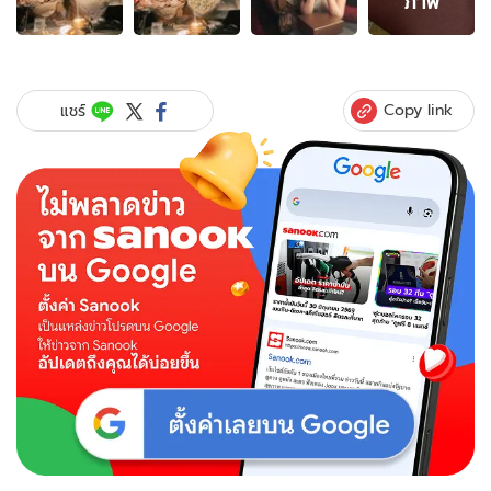
ภาพ
ภาพ
ของ
ว้าว
"ใบ
เฟิร์น-
Copy link
แชร์
นาย
ณ
ภัทร"
วาเลนไทน์
หวาน
ก่อน
ใคร
ดอกไม้-
การ์ด
โร
แมน
ติก
มาก