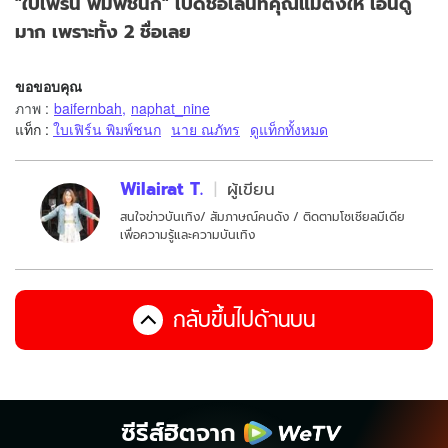
"ใบเฟิร์น พิมพ์ชนก" เปิดชื่อเล่นที่คุณแม่ตั้งให้ เอ็นดู
มาก เพราะทั้ง 2 ชื่อเลย
ขอขอบคุณ
ภาพ
:
baifernbah
,
naphat_nine
แท็ก :
ใบเฟิร์น พิมพ์ชนก
นาย ณภัทร
ดูแท็กทั้งหมด
Wilairat T.
ผู้เขียน
สนใจข่าวบันเทิง/ สัมภาษณ์คนดัง / ติดตามโซเชียลมีเดีย
เพื่อความรู้และความบันเทิง
กลับขึ้นไปด้านบน
ซีรีส์ฮิตจาก