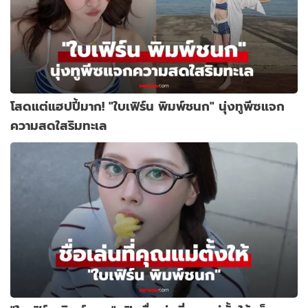
โสดแต่แฮปปี้มาก! "ใบเฟิร์น พิมพ์ชนก" นุ่งทูพีซแจก
ความสดใสริมทะเล