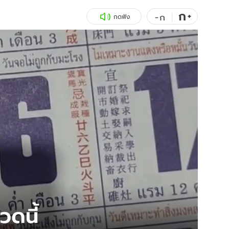
ก
สุขภาพ
+
ดูทีวี
-
ก
กดฟัง
เที่ยว-กิน
WeTV
Tasteful Thailand
Exclusive
Sanook Choice
นิยาย
ยลได้ที่
ร่วมงานกับเ