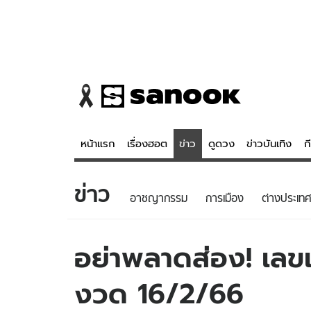
หน้าแรก
เรื่องฮอต
ข่าว
ดูดวง
ข่าวบันเทิง
ก
ข่าว
ข่าว
ดูดวง - 
อาชญากรรม
การเมือง
ต่างประเทศ
เรื่องฮอต
ดูดวง
ข่าว
หวยไทย
อย่าพลาดส่อง! เลขเ
ข่าวบันเทิง
สถิติหวยไท
งวด 16/2/66
ข่าวกีฬา
หวยลาว
ข่าวเศรษฐกิจ