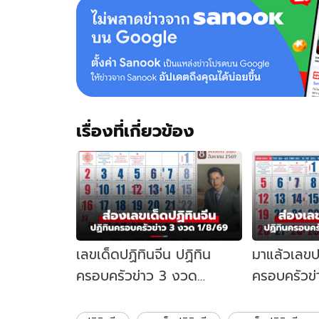
จีน
งวด
16/2/66
เรื่องที่เกี่ยวข้อง
เลขเด็ดปฏิทินจีน ปฏิทิน
มาแล้วเลขปฏ
ครอบครัวข่าว 3 งวด
ครอบครัวข
1/8/69 แนวทางลุ้นโชครวย
16/7/69 ส่
รับต้นเดือน