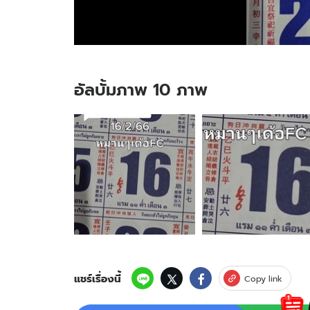
อัลบั้มภาพ 10 ภาพ
อัลบั้ม
ภาพ
10
ภาพ
ของ
อย่า
พลาด
ส่อง!
เลข
เด็ด
งวด
นี้
แชร์เรื่องนี้
Copy link
เลข
ปฏิทิน