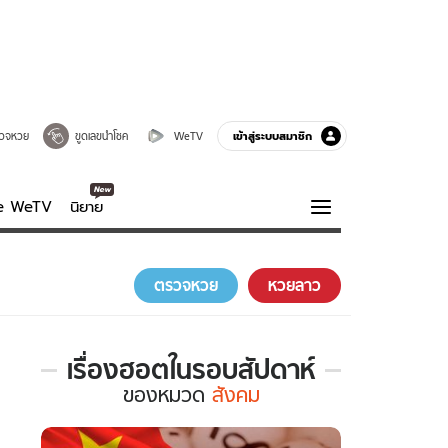
เข้าสู่ระบบสมาชิก
วจหวย
ขูดเลขนำโชค
WeTV
ve WeTV
นิยาย
รบรส
ความรู้รอบตัว
ตรวจหวย
หวยลาว
ฮาวทู
กูรู-รอบรู้
เรื่องฮอตในรอบสัปดาห์
เรื่อง
ของ
หมวด
สังคม
ฮอต
ใน
รอบ