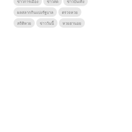
ข่าวการเมือง
ข่าวสด
ข่าวบันเทิง
ผลสลากกินแบ่งรัฐบาล
ตรวจหวย
สถิติหวย
ข่าววันนี้
หวยฮานอย