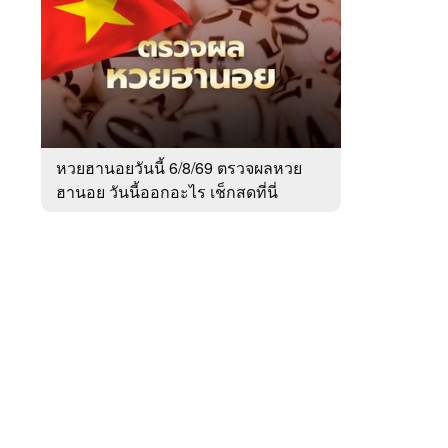
สัปดาห์
ของ
หมวด
สังคม
 WeTV
หวยฮานอยวันนี้ 6/8/69 ตรวจผลหวย
ฮานอย วันนี้ออกอะไร เช็กสดที่นี่
ติดต่อโฆษณา
tencentthbd
sales@tencent.co.th
รา
ร้องเรียนเนื้อหาไม่เหมาะสม
แนะนำติชม แจ้งปัญหาการใช้งาน