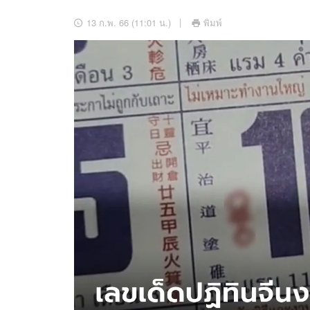
อัปเดตจีน
13 ก.พ. 66 (11:01 น.)
พิมพ์
เช็กข่าวชัวร์
ติดตามสนุกโซเชี
ดาวน์โหลดสนุกแอปฟรี
สงวนลิขสิทธิ์ ©
2569
บริษัท อิมเมจ ฟิวเจอร์ (ประเทศไทย) จำกัด