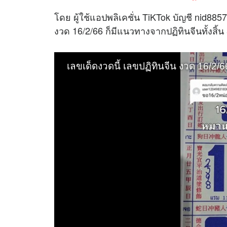
โดย ผู้ใช้แอปพลิเคชั่น TiKTok บัญชี nid8857
งวด 16/2/66 ก็มีแนวทางจากปฏิทินจีนทั้งสิ้