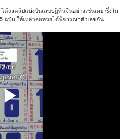
 ได้ลง
คลิป
แบ่งปันเลข
ปฏิทินจีน
อย่างเช่นเคย ซึ่งใน
น 5 ฉบับ ให้เหล่าคอหวยได้พิจารณาตัวเลขกัน