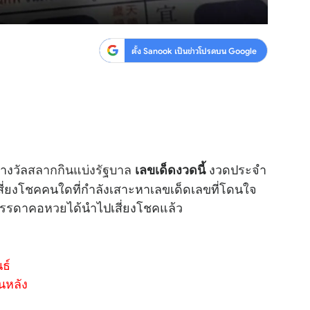
ตั้ง Sanook เป็นข่าวโปรดบน Google
างวัล
สลากกินแบ่งรัฐบาล
งวดประจำ
เลขเด็ดงวดนี้
กเสี่ยงโชคคนใดที่กำลังเสาะหาเลขเด็ดเลขที่โดนใจ
บรรดาคอ
หวย
ได้นำไปเสี่ยงโชคแล้ว
ธ์
นหลัง