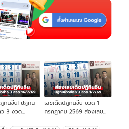
ิทินจีน! ปฏิทิน
เลขเด็ดปฏิทินจีน งวด 1
่าว 3 งวด
กรกฎาคม 2569 ส่องเลข
องเลขเด็ดลุ้นรวย
เด่นปฏิทินครอบครัวข่าว 3