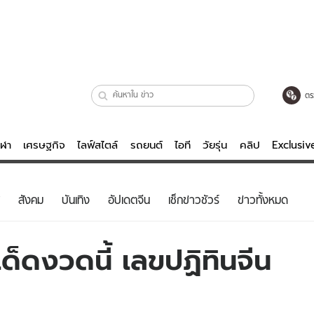
ตร
ีฬา
เศรษฐกิจ
ไลฟ์สไตล์
รถยนต์
ไอที
วัยรุ่น
คลิป
Exclusi
ตรวจหวย
ไลฟ์สไตล์
บันเทิงค
สังคม
บันเทิง
อัปเดตจีน
เช็กข่าวชัวร์
ข่าวทั้งหมด
ผู้หญิง
หนัง-ละคร
ผู้ชาย
เพลง
ด็ดงวดนี้ เลขปฏิทินจีน
ย
วัยรุ่น
เกมส์
ไอที
คลิป
รถยนต์
พอดแคสต์