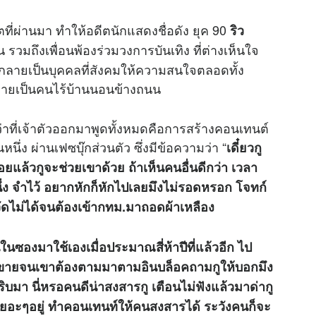
ตที่ผ่านมา ทำให้อดีตนักแสดงชื่อดัง ยุค 90
ริว
มถึงเพื่อนพ้องร่วมวงการบันเทิง ที่ต่างเห็นใจ
งกลายเป็นบุคคลที่สังคมให้ความสนใจตลอดทั้ง
 กลายเป็นคนไร้บ้านนอนข้างถนน
่าที่เจ้าตัวออกมาพูดทั้งหมดคือการสร้างคอนเทนต์
่ง ผ่านเฟซบุ๊กส่วนตัว ซึ่งมีข้อความว่า “
เดี๋ยวกู
แล้วกูจะช่วยเขาด้วย ถ้าเห็นคนอื่นดีกว่า เวลา
่ง จำไว้ อยากหักก็หักไปเลยมึงไม่รอดหรอก โจทก์
วัดไม่ได้จนต้องเข้ากทม.มาถอดผ้าเหลือง
นซองมาใช้เองเมื่อประมาณสี่ห้าปีที่แล้วอีก ไป
มาขายจนเขาต้องตามมาตามอินบล็อคถามกูให้บอกมึง
มา นี่หรอคนดีน่าสงสารกู เตือนไม่ฟังแล้วมาด่ากู
นี้เยอะๆอยู่ ทำคอนเทนท์ให้คนสงสารได้ ระวังคนก็จะ