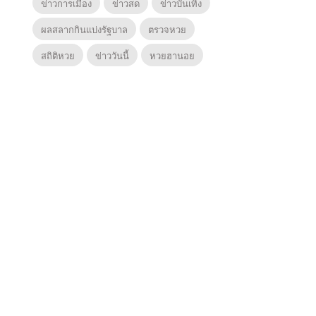
ข่าวการเมือง
ข่าวสด
ข่าวบันเทิง
ผลสลากกินแบ่งรัฐบาล
ตรวจหวย
สถิติหวย
ข่าววันนี้
หวยฮานอย