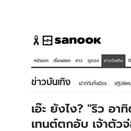
หน้าแรก
เรื่องฮอต
ข่าว
ดูดวง
ข่าวบันเทิง
ก
ข่าวบันเทิง
ข่าว
ดูดวง - 
เม้าท์กันทั้งเมือง
สกู๊ปพิเศ
เรื่องฮอต
ดูดวง
ข่าว
หวยไทย
เอ๊ะ ยังไง? "ริว อา
ข่าวบันเทิง
สถิติหวยไท
เทนต์ตกอับ เจ้าตัว
ข่าวกีฬา
หวยลาว
ข่าวเศรษฐกิจ