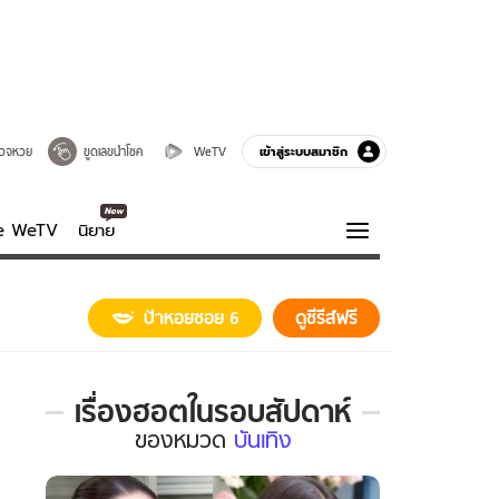
เข้าสู่ระบบสมาชิก
วจหวย
ขูดเลขนำโชค
WeTV
ve WeTV
นิยาย
รบรส
ความรู้รอบตัว
ป้าหอยซอย 6
ดูซีรีส์ฟรี
ฮาวทู
กูรู-รอบรู้
เรื่องฮอตในรอบสัปดาห์
เรื่อง
ของ
หมวด
บันเทิง
ฮอต
ใน
รอบ