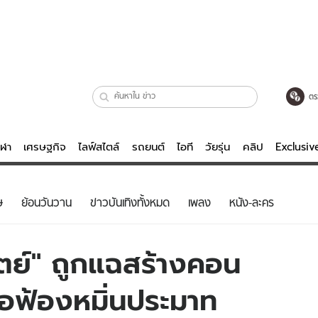
ตร
ีฬา
เศรษฐกิจ
ไลฟ์สไตล์
รถยนต์
ไอที
วัยรุ่น
คลิป
Exclusi
ตรวจหวย
ไลฟ์สไตล์
บันเทิงค
ษ
ย้อนวันวาน
ข่าวบันเทิงทั้งหมด
เพลง
หนัง-ละคร
ผู้หญิง
หนัง-ละคร
ผู้ชาย
เพลง
ทิตย์" ถูกแฉสร้างคอน
ย
วัยรุ่น
เกมส์
จ่อฟ้องหมิ่นประมาท
ไอที
คลิป
รถยนต์
พอดแคสต์