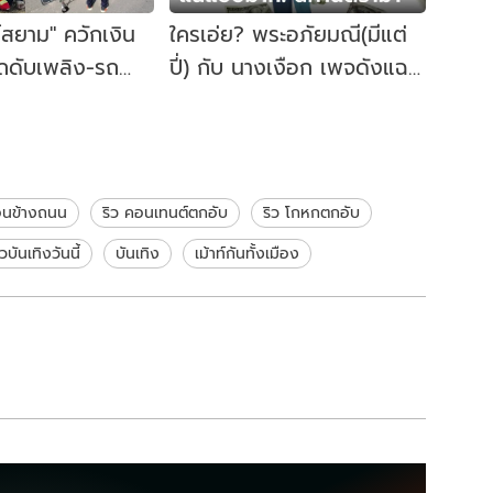
์สยาม" ควักเงิน
ใครเอ่ย? พระอภัยมณี(มีแต่
รถดับเพลิง-รถ
ปี่) กับ นางเงือก เพจดังแฉ
ชีวิตคนเดือดร้อน
แซ่บมาก นิทานดราม่าเรื่อง
ใหม่
อนข้างถนน
ริว คอนเทนต์ตกอับ
ริว โกหกตกอับ
าวบันเทิงวันนี้
บันเทิง
เม้าท์กันทั้งเมือง