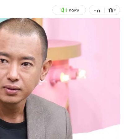
ก
สุขภาพ
+
ดูทีวี
-
ก
กดฟัง
เที่ยว-กิน
WeTV
Tasteful Thailand
Exclusive
Sanook Choice
นิยาย
ยลได้ที่
ร่วมงานกับเ