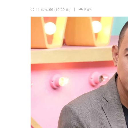
อัปเดตจีน
11 ก.พ. 66 (19:20 น.)
พิมพ์
เช็กข่าวชัวร์
ติดตามสนุกโซเชี
ดาวน์โหลดสนุกแอปฟรี
สงวนลิขสิทธิ์ ©
2569
บริษัท อิมเมจ ฟิวเจอร์ (ประเทศไทย) จำกัด