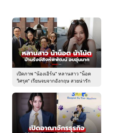
เปิดภาพ "น้องเอิร์น" หลานสาว "น็อต
วิศรุต" เรียนจบจากอังกฤษ สวยน่ารัก
มาก