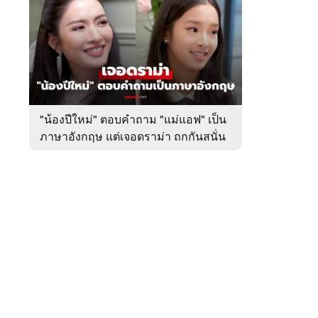
สัปดาห์
ของ
หมวด
บันเทิง
 WeTV
"น้องปีใหม่" ตอบคำถาม "แม่แอฟ" เป็น
ภาษาอังกฤษ แต่เจอดราม่า ถกกันสนั่น
ติดต่อโฆษณา
tencentthbd
sales@tencent.co.th
รา
ร้องเรียนเนื้อหาไม่เหมาะสม
แนะนำติชม แจ้งปัญหาการใช้งาน