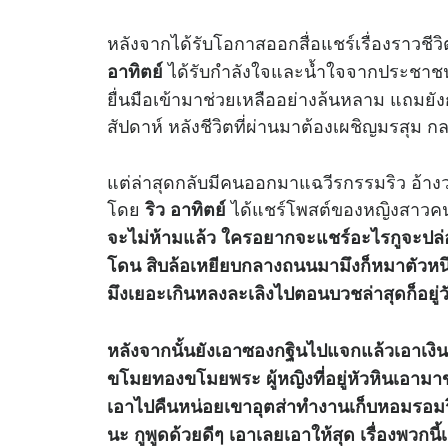
หลังจากได้รับโอกาสออกสื่อแชร์เรื่องราวชีวิ
ได้รับกำลังใจและน้ำใจจากประชาชน รว
อาทิตย์
ยื่นมือเข้ามาช่วยเหลืออย่างล้นหลาม แถมยั
สัปดาห์ หลังชีวิตที่ผ่านมาต้องเผชิญมรสุม
แต่ล่าสุดกลับมีคนออกมาแฉวีรกรรมริว อ้างว
โดย
ได้แชร์โพสต์ของหญิงสาวคนหนึ
ริว อาทิตย์
จะไม่ห้ามแล้ว ใครอยากจะแชร์อะไรกูจะปล่อย
โดน สิบล้อเหยียบกลางถนนมามึงก็หมาตัวหนึ
มึงเยอะเกินหลงละเลิงไปตอนบวชล่าสุดก็อยู่
หลังจากนั้นยังเอาซองกฐินไปแจกแล้วเอาเงินใ
ขโมยทองขโมยพระ ผู้หญิงที่อยู่หัวหินเอา
เอาไปคืนหน่อยเขาอุตส่าทำงานเก็บหอมรอมริบ
นะ กูพูดด้วยดีๆ เอาเลยเอาให้สุด เรื่องพวก