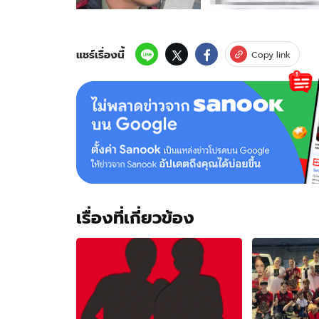
"ริว
อาทิตย์"
ถูก
แฉ
แชร์เรื่องนี้
Copy link
สร้าง
คอน
เทนต์
ตกอับ
เจ้า
ตัว
จ่อ
ฟ้อง
หมิ่น
ประมาท
เรื่องที่เกี่ยวข้อง