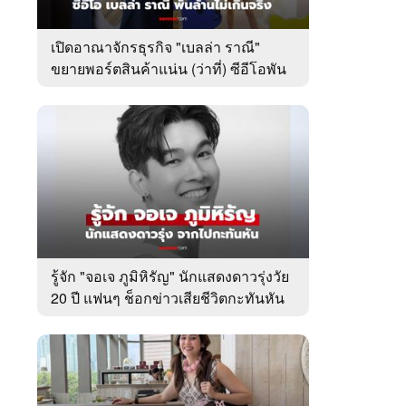
เปิดอาณาจักรธุรกิจ "เบลล่า ราณี"
ขยายพอร์ตสินค้าแน่น (ว่าที่) ซีอีโอพัน
ล้านเคียงข้าง "วิล ชวิณ"
รู้จัก "จอเจ ภูมิหิรัญ" นักแสดงดาวรุ่งวัย
20 ปี แฟนๆ ช็อกข่าวเสียชีวิตกะทันหัน