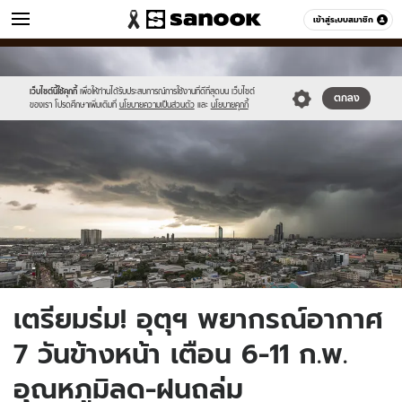
ข่าว
เข้าสู่ระบบสมาชิก
หมวดอื่นๆ
//s.isanook.com/ns/0/ud/1753/8765854/rain.jpg
Sanook
//s.isanook.com/sr/0/images/logo-
600
60
new-
sanook.png
เว็บไซต์นี้ใช้คุกกี้
เพื่อให้ท่านได้รับประสบการณ์การใช้งานที่ดีที่สุดบน เว็บไซต์
ตกลง
ของเรา โปรดศึกษาเพิ่มเติมที่
นโยบายความเป็นส่วนตัว
และ
นโยบายคุกกี้
เตรียมร่ม! อุตุฯ พยากรณ์อากาศ
7 วันข้างหน้า เตือน 6-11 ก.พ.
อุณหภูมิลด-ฝนถล่ม