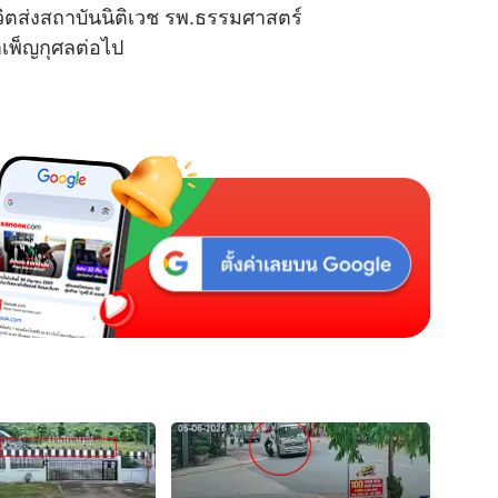
ีวิตส่งสถาบันนิติเวช รพ.ธรรมศาสตร์
ำเพ็ญกุศลต่อไป