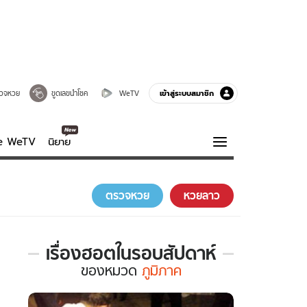
เข้าสู่ระบบสมาชิก
วจหวย
ขูดเลขนำโชค
WeTV
ve WeTV
นิยาย
รบรส
ความรู้รอบตัว
ตรวจหวย
หวยลาว
ฮาวทู
กูรู-รอบรู้
เรื่องฮอตในรอบสัปดาห์
เรื่อง
ของ
หมวด
ภูมิภาค
ฮอต
ใน
รอบ