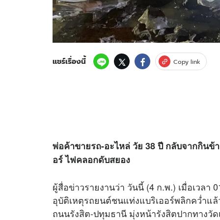
แชร์เรื่องนี้
Copy link
พ่อค้าขายรถ-อะไหล่ วัย 38 ปี กลับจากกินข้า
อร์ ไฟคลอกดับสยอง
ผู้สื่อ
ข่าว
รายงานว่า วันนี้ (4 ก.พ.) เมื่อเวลา
อุบัติเหตุรถยนต์ชนแท่งแบริเออร์พลิกคว่ำแล้วเก
ถนนรังสิต-ปทุมธานี มุ่งหน้ารังสิตปากทางวั