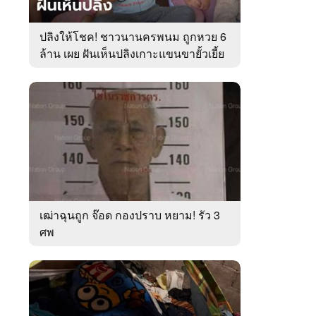
ปลิงให้โชค! ชาวนานครพนม ถูกหวย 6
ล้าน เผย ฝันเห็นปลิงเกาะแขนขายั้วเยี้ย
เฒ่าฉุนถูก จ๊อด กองปราบ หยาม! รัว 3
ศพ