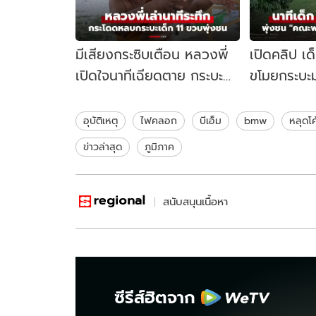
มีเสียงกระซิบเตือน หลวงพี่
เปิดคลิป เด
เปิดใจนาทีเฉียดตาย กระบะ
ขโมยกระบะม
เด็กวัย 11 ชนคณะพระธุดงค์
"คณะพระธุ
อื้อ
อุบัติเหตุ
ไฟคลอก
บีเอ็ม
bmw
หลุดโค
ข่าวล่าสุด
ภูมิภาค
สนับสนุนเนื้อหา
ซีรีส์ฮิตจาก