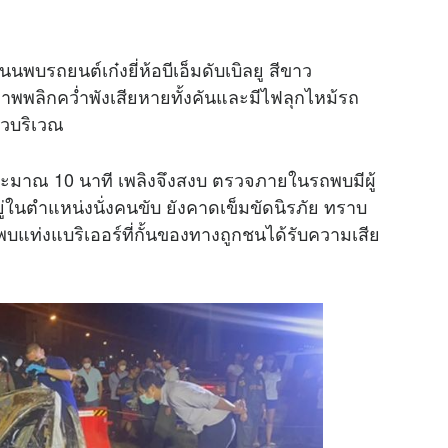
พบรถยนต์เก๋งยี่ห้อบีเอ็มดับเบิลยู สีขาว
พลิกคว่ำพังเสียหายทั้งคันและมีไฟลุกไหม้รถ
่วบริเวณ
ลาประมาณ 10 นาที เพลิงจึงสงบ ตรวจภายในรถพบมีผู้
่ในตำแหน่งนั่งคนขับ ยังคาดเข็มขัดนิรภัย ทราบ
งพบแท่งแบริเออร์ที่กั้นของทางถูกชนได้รับความเสีย