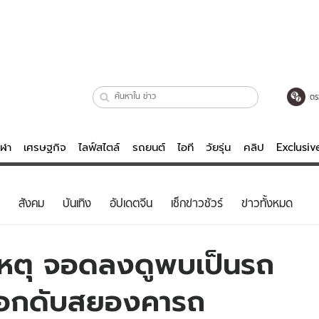
ตร
ีฬา
เศรษฐกิจ
ไลฟ์สไตล์
รถยนต์
ไอที
วัยรุ่น
คลิป
Exclusi
ตรวจหวย
ไลฟ์สไตล์
บันเทิงค
สังคม
บันเทิง
อัปเดตจีน
เช็กข่าวชัวร์
ข่าวทั้งหมด
ผู้หญิง
หนัง-ละคร
ผู้ชาย
เพลง
ติเหตุ จอดลงดูพบเป็นรถ
ย
วัยรุ่น
เกมส์
ลอกดับสยองคารถ
ไอที
คลิป
รถยนต์
พอดแคสต์