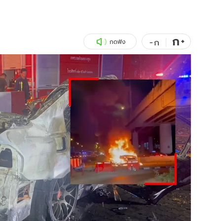
สุขภาพ
ดูทีวี
เที่ยว-กิน
WeTV
ก
+
-
ก
กดฟัง
Tasteful Thailand
Exclusive
Sanook Choice
นิยาย
ยลได้ที่
ร่วมงานกับเ