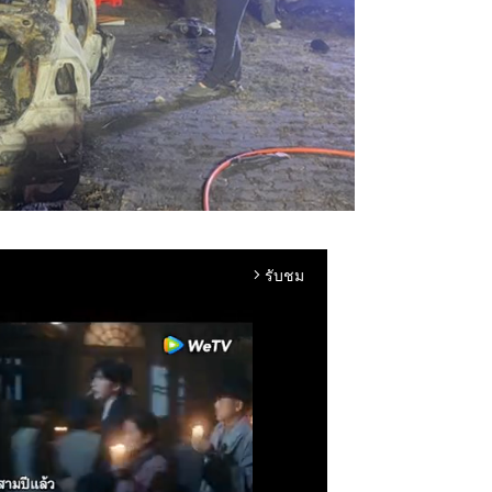
รับชม
arrow_forward_ios