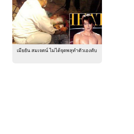
สัปดาห์
ของ
หมวด
ภูมิภาค
 WeTV
เมียยัน สมเจตน์ ไม่ได้จุดพลุทำตัวเองดับ
ติดต่อโฆษณา
tencentthbd
sales@tencent.co.th
รา
ร้องเรียนเนื้อหาไม่เหมาะสม
แนะนำติชม แจ้งปัญหาการใช้งาน