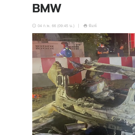
BMW
อัปเดตจีน
เช็กข่าวชัวร์
04 ก.พ. 66 (09:45 น.)
พิมพ์
ติดตามสนุกโซเชี
ดาวน์โหลดสนุกแอปฟรี
สงวนลิขสิทธิ์ ©
2569
บริษัท อิมเมจ ฟิวเจอร์ (ประเทศไทย) จำกัด