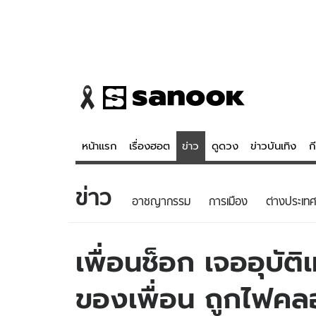
หน้าแรก
เรื่องฮอต
ข่าว
ดูดวง
ข่าวบันเทิง
ก
ข่าว
ข่าว
ดูดวง - 
อาชญากรรม
การเมือง
ต่างประเทศ
เรื่องฮอต
ดูดวง
ข่าว
หวยไทย
เพื่อนช็อก เจออุบั
ข่าวบันเทิง
สถิติหวยไท
ของเพื่อน ถูกไฟค
ข่าวกีฬา
หวยลาว
ข่าวเศรษฐกิจ