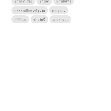
ข่าวการเมือง
ข่าวสด
ข่าวบันเทิง
ผลสลากกินแบ่งรัฐบาล
ตรวจหวย
สถิติหวย
ข่าววันนี้
หวยฮานอย