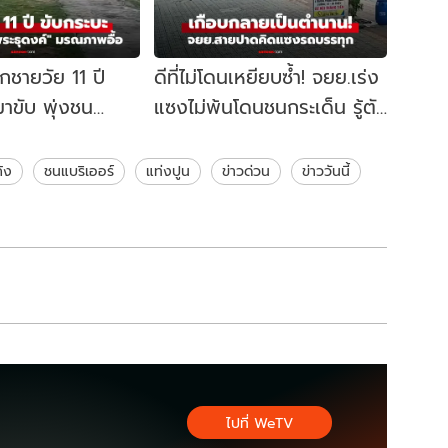
็กชายวัย 11 ปี
ดีที่ไม่โดนเหยียบซ้ำ! จยย.เร่ง
าขับ พุ่งชน
แซงไม่พ้นโดนชนกระเด็น รู้ตัว
ดงค์" มรณภาพ
รีบลุกขึ้นมาไหว้ (มีคลิป)
้ง
ชนแบริเออร์
แท่งปูน
ข่าวด่วน
ข่าววันนี้
ไปที่ WeTV