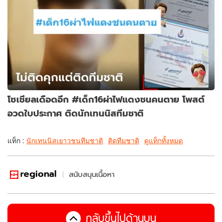
โซเชียลเดือดอีก #เด็ก16ผ่าไฟแดงชนคนตาย โพสต์
อวดใบประกาศ ติดนักเทนนิสทีมชาติ
แท็ก :
นักเทนนิสเยาวชนทีมชาติ
ติดทีมชาติ
ดูแท็กทั้งหมด
สนับสนุนเนื้อหา
กลับขึ้นไปด้านบน