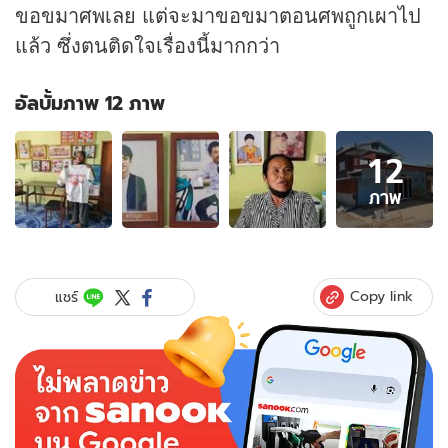
ขอขมาศพเลย แต่จะมาขอขมาตอนศพถูกเผาไป
แล้ว ซึ่งตนติดใจเรื่องนี้มากกว่า
อัลบั้มภาพ 12 ภาพ
อัลบั้ม
12
ภาพ
12
ภาพ
ภาพ
ของ
แม่
เหยื่อ
ไม่
Copy link
แชร์
ติดใจ
#เด็ก16ผ่า
ไฟ
แดง
ชน
คน
ตาย