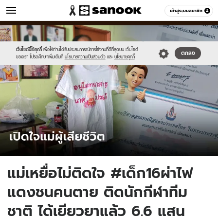
ข่าว
เข้าสู่ระบบสมาชิก
หมวดอื่นๆ
//s.isanook.com/ns/0/ud/1751/8756178/108457.jpg
Sanook
//s.isanook.com/sr/0/images/logo-
600
60
new-
sanook.png
เว็บไซต์นี้ใช้คุกกี้
เพื่อให้ท่านได้รับประสบการณ์การใช้งานที่ดีที่สุดบน เว็บไซต์
ตกลง
ของเรา โปรดศึกษาเพิ่มเติมที่
นโยบายความเป็นส่วนตัว
และ
นโยบายคุกกี้
แม่เหยื่อไม่ติดใจ #เด็ก16ผ่าไฟ
แดงชนคนตาย ติดนักกีฬาทีม
ชาติ ได้เยียวยาแล้ว 6.6 แสน