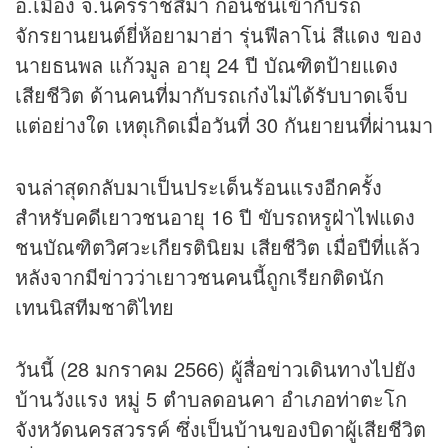
อ.เมือง จ.นครราชสีมา ก่อนชนเข้ากับรถ
จักรยานยนต์ยี่ห้อยามาฮ่า รุ่นฟีลาโน่ สีแดง ของ
นายธนพล แก้วมูล อายุ 24 ปี บัณฑิตป้ายแดง
เสียชีวิต ด้านคนที่มากับรถเก๋งไม่ได้รับบาดเจ็บ
แต่อย่างใด เหตุเกิดเมื่อวันที่ 30 กันยายนที่ผ่านมา
จนล่าสุดกลับมาเป็นประเด็นร้อนแรงอีกครั้ง
สำหรับคดีเยาวชนอายุ 16 ปี ขับรถหรูฝ่าไฟแดง
ชนบัณฑิตวิศวะเกียรตินิยม เสียชีวิต เมื่อปีที่แล้ว
หลังจากมี
ข่าว
ว่าเยาวชนคนนี้ถูกเรียกติดนัก
เทนนิสทีมชาติไทย
วันนี้ (28 มกราคม 2566) ผู้สื่อ
ข่าว
เดินทางไปยัง
บ้านวังแรง หมู่ 5 ตำบลดอนคา อำเภอท่าตะโก
จังหวัดนครสวรรค์ ซึ่งเป็นบ้านของบิดาผู้เสียชีวิต