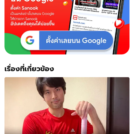
ติด
นักกีฬา
ทีม
ชาติ
ได้
เยียวยา
แล้ว
6.6
แสน
เรื่องที่เกี่ยวข้อง