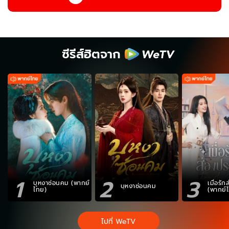
ซีรีส์ฮิตจาก
1
2
3
บุหงาซ่อนคม (พากย์
เมื่อรั
บุหงาซ่อนคม
ไทย)
(พากย์
ไปที่ WeTV