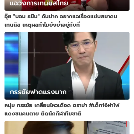
อุ๊ย "บอม ธนิน" คันปาก อยากแฉเรื่องแซ่บสมาคม
เทนนิส เหตุผลทำไมยังย่ำอยู่กับที่
หนุ่ม กรรชัย เคลื่อนไหวเดือด ดราม่า #เด็ก16ผ่าไฟ
แดงชนคนตาย ติดนักกีฬาทีมชาติ