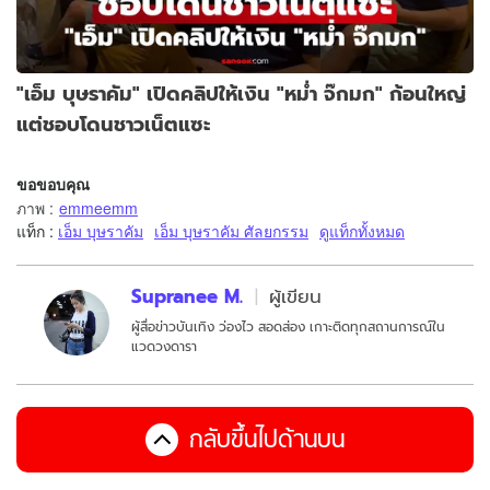
"เอ็ม บุษราคัม" เปิดคลิปให้เงิน "หม่ำ จ๊กมก" ก้อนใหญ่
แต่ชอบโดนชาวเน็ตแซะ
ขอขอบคุณ
ภาพ
:
emmeemm
แท็ก :
เอ็ม บุษราคัม
เอ็ม บุษราคัม ศัลยกรรม
ดูแท็กทั้งหมด
Supranee M.
ผู้เขียน
ผู้สื่อข่าวบันเทิง ว่องไว สอดส่อง เกาะติดทุกสถานการณ์ใน
แวดวงดารา
กลับขึ้นไปด้านบน