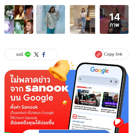
อัลบั้ม
14
ภาพ
14
ภาพ
ภาพ
ของ
ใคร
ว่า
แหมบ?
Copy link
แชร์
"เอ็ม
บุษราคัม"
งัด
รูป
เก่า
โชว์
จมูก
แท้
บอก
เตรียม
พบ
เวอร์ชั่น
ใหม่