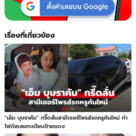
เร็วๆ
นี้
เรื่องที่เกี่ยวข้อง
"เอ็ม บุษราคัม" กรี๊ดลั่นสามีเซอร์ไพรส์รถหรูคันใหม่ ทำ
โฟกัสเลขทะเบียนป้ายแดง