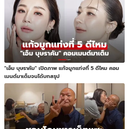
"เอ็ม บุษราคัม" เปิดภาพ แก้จมูกแท่งที่ 5 ดีไหม คอม
เมนต์มาเต็มจนได้บทสรุป