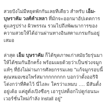
สวยปังไม่มีหยุดพักกันเลยทีเดียว สำหรับ
เอ็ม-
บุษราคัม วงศ์คำเหลา
ที่มักจะออกมาอัปเดตการ
ดูแลรูปร่าง ผิวพรรณ รวมไปถึงพัฒนาการของ
ความสวยให้ได้อ่านผ่านทางอินสตาแกรมกันอยู่
เสมอ
ล่าสุด
เอ็ม บุษราคัม
ก็ได้ขุดภาพเก่าสมัยวัยรุ่นมา
ให้ได้ชมกันอีกครั้ง พร้อมเผยด้วยว่าเป็นช่วงจมูก
แท้ๆ ที่ยังไม่ผ่านการศัลยกรรมเลย "แก้จมูกรอบนี้
คุณหมอเซอไพร์สมากกกกกกก บอกว่าดั้งออริจิ
โด่งกว่าที่คิดไว้ นี่ไงละ ใครว่าแหมบ …. มีสันดั้ง
อยู่เด้อ แค่ฮูดั่งเปิงซือๆ เอารูปสต็อกไปดูก่อนนะ
เวอร์ชั่นใหม่กำลัง install อยู่"