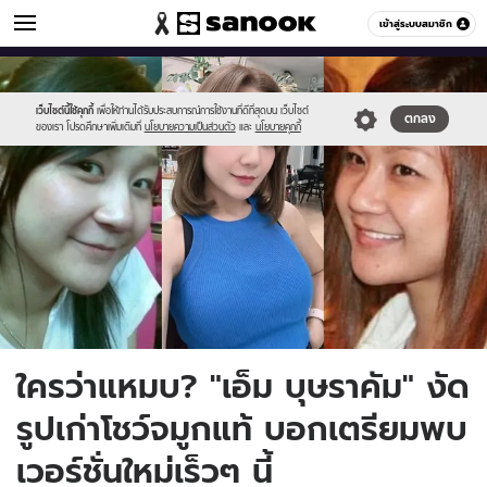
ข่าวบันเทิง
เข้าสู่ระบบสมาชิก
หมวดอื่นๆ
//s.isanook.com/ns/0/ud/1750/8754607/em.jpg
Sanook
//s.isanook.com/sr/0/images/logo-
600
60
new-
sanook.png
เว็บไซต์นี้ใช้คุกกี้
เพื่อให้ท่านได้รับประสบการณ์การใช้งานที่ดีที่สุดบน เว็บไซต์
ตกลง
ของเรา โปรดศึกษาเพิ่มเติมที่
นโยบายความเป็นส่วนตัว
และ
นโยบายคุกกี้
ใครว่าแหมบ? "เอ็ม บุษราคัม" งัด
รูปเก่าโชว์จมูกแท้ บอกเตรียมพบ
เวอร์ชั่นใหม่เร็วๆ นี้