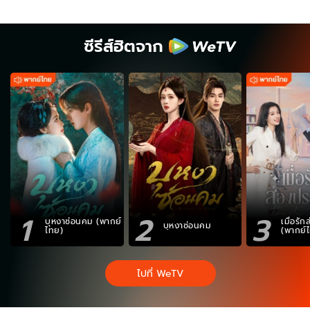
ซีรีส์ฮิตจาก
1
2
3
บุหงาซ่อนคม (พากย์
เมื่อรั
บุหงาซ่อนคม
ไทย)
(พากย์
ไปที่ WeTV