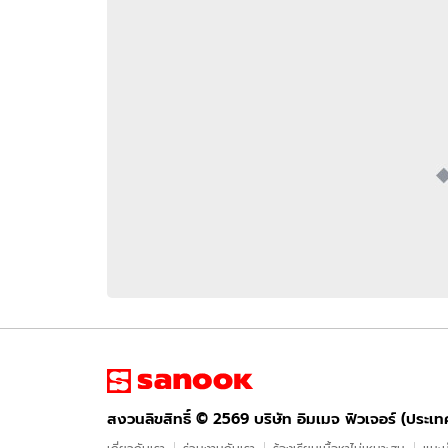
อัปเดตจีน
เช็กข่าวชัวร์
ติดตามสนุกโซเชี
ดาวน์โหลดสนุกแอปฟรี
สงวนลิขสิทธิ์ ©
2569
บริษัท อิมเมจ ฟิวเจอร์ (ประเทศไทย) จำกัด
สงวนลิขสิทธิ์ ©
2569
บริษัท อิมเมจ ฟิวเจอร์ (ประเ