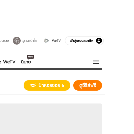
เข้าสู่ระบบสมาชิก
วจหวย
ขูดเลขนำโชค
WeTV
ve WeTV
นิยาย
รบรส
ความรู้รอบตัว
ป้าหอยซอย 6
ดูซีรีส์ฟรี
ฮาวทู
กูรู-รอบรู้