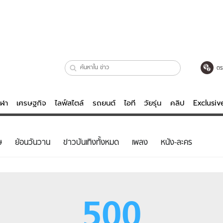
ตร
ีฬา
เศรษฐกิจ
ไลฟ์สไตล์
รถยนต์
ไอที
วัยรุ่น
คลิป
Exclusi
ตรวจหวย
ไลฟ์สไตล์
บันเทิงค
ษ
ย้อนวันวาน
ข่าวบันเทิงทั้งหมด
เพลง
หนัง-ละคร
ผู้หญิง
หนัง-ละคร
ผู้ชาย
เพลง
ย
วัยรุ่น
เกมส์
500
ไอที
คลิป
รถยนต์
พอดแคสต์