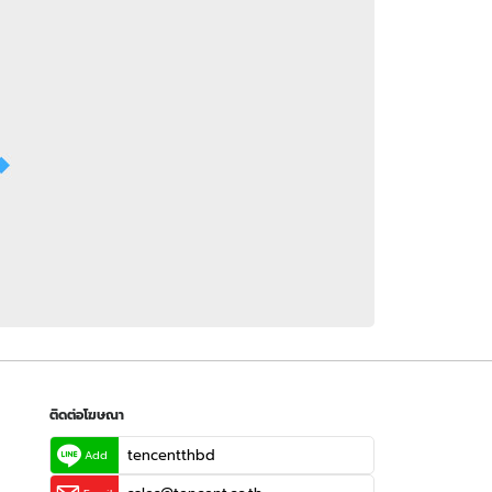
 WeTV
ติดต่อโฆษณา
tencentthbd
sales@tencent.co.th
รา
ร้องเรียนเนื้อหาไม่เหมาะสม
แนะนำติชม แจ้งปัญหาการใช้งาน
ติดต่อโฆษณา
tencentthbd
Add