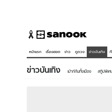
หน้าแรก
เรื่องฮอต
ข่าว
ดูดวง
ข่าวบันเทิง
ก
ข่าวบันเทิง
ข่าว
ดูดวง - 
เม้าท์กันทั้งเมือง
สกู๊ปพิเศ
เรื่องฮอต
ดูดวง
ข่าว
หวยไทย
ข่าวบันเทิง
สถิติหวยไท
ข่าวกีฬา
หวยลาว
ข่าวเศรษฐกิจ