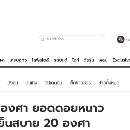
ตร
ีฬา
เศรษฐกิจ
ไลฟ์สไตล์
รถยนต์
ไอที
วัยรุ่น
คลิป
Exclusi
ตรวจหวย
ไลฟ์สไตล์
บันเทิงค
สังคม
บันเทิง
อัปเดตจีน
เช็กข่าวชัวร์
ข่าวทั้งหมด
ผู้หญิง
หนัง-ละคร
ผู้ชาย
เพลง
4 องศา ยอดดอยหนาว
ย
วัยรุ่น
เกมส์
เย็นสบาย 20 องศา
ไอที
คลิป
รถยนต์
พอดแคสต์