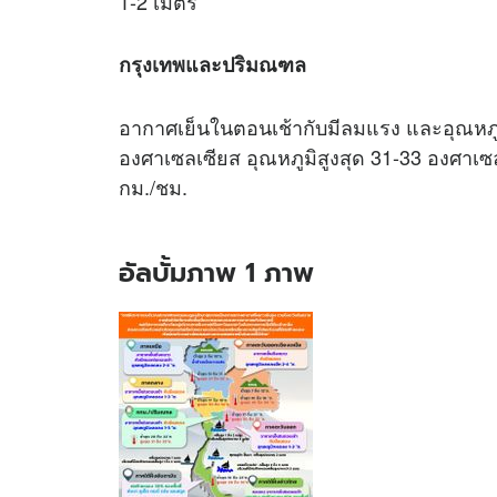
1-2 เมตร
กรุงเทพและปริมณฑล
อากาศเย็นในตอนเช้ากับมีลมแรง และอุณหภู
องศาเซลเซียส อุณหภูมิสูงสุด 31-33 องศาเซ
กม./ชม.
อัลบั้มภาพ 1 ภาพ
อัลบั้ม
ภาพ
1
ภาพ
ของ
ไทย
อุณหภูมิ
ลด