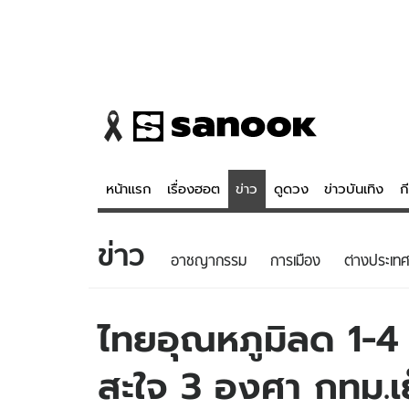
หน้าแรก
เรื่องฮอต
ข่าว
ดูดวง
ข่าวบันเทิง
ก
ข่าว
ข่าว
ดูดวง - 
อาชญากรรม
การเมือง
ต่างประเทศ
เรื่องฮอต
ดูดวง
ข่าว
หวยไทย
ไทยอุณหภูมิลด 1-
ข่าวบันเทิง
สถิติหวยไท
สะใจ 3 องศา กทม.
ข่าวกีฬา
หวยลาว
ข่าวเศรษฐกิจ