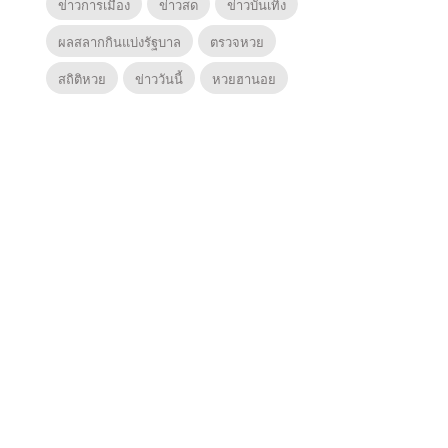
ข่าวการเมือง
ข่าวสด
ข่าวบันเทิง
ผลสลากกินแบ่งรัฐบาล
ตรวจหวย
สถิติหวย
ข่าววันนี้
หวยฮานอย