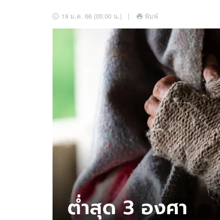
อัปเดตจีน
19 ม.ค. 66 (05:00 น.)
พิมพ์
เช็กข่าวชัวร์
ติดตามสนุกโซเชี
ดาวน์โหลดสนุกแอปฟรี
สงวนลิขสิทธิ์ ©
2569
บริษัท อิมเมจ ฟิวเจอร์ (ประเทศไทย) จำกัด