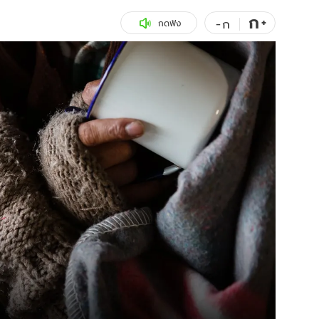
ก
สุขภาพ
+
ดูทีวี
-
ก
กดฟัง
เที่ยว-กิน
WeTV
Tasteful Thailand
Exclusive
Sanook Choice
นิยาย
ยลได้ที่
ร่วมงานกับเ