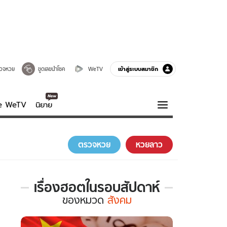
เข้าสู่ระบบสมาชิก
วจหวย
ขูดเลขนำโชค
WeTV
ve WeTV
นิยาย
รบรส
ความรู้รอบตัว
ตรวจหวย
หวยลาว
ฮาวทู
กูรู-รอบรู้
เรื่องฮอตในรอบสัปดาห์
เรื่อง
ของ
หมวด
สังคม
ฮอต
ใน
รอบ