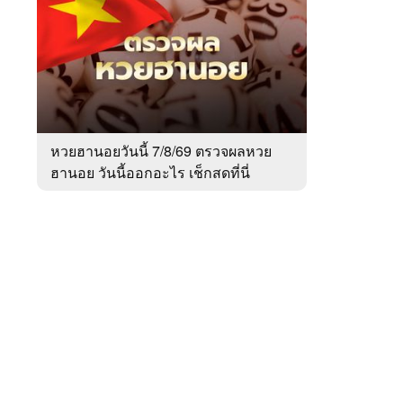
สัปดาห์
ของ
หมวด
สังคม
 WeTV
หวยฮานอยวันนี้ 7/8/69 ตรวจผลหวย
ฮานอย วันนี้ออกอะไร เช็กสดที่นี่
ติดต่อโฆษณา
tencentthbd
sales@tencent.co.th
รา
ร้องเรียนเนื้อหาไม่เหมาะสม
แนะนำติชม แจ้งปัญหาการใช้งาน