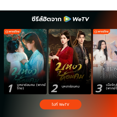
ซีรีส์ฮิตจาก
1
2
3
บุหงาซ่อนคม (พากย์
เมื่อรั
บุหงาซ่อนคม
ไทย)
(พากย์
ไปที่ WeTV