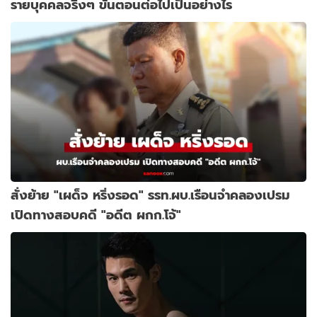
รายบุคคลจริงๆ ขั้นตอนต่อไปเป็นอย่างไร
สั่งย้าย "เผด็จ หริ่งรอด" รรท.ผบ.เรือนจำคลองเปรม
เปิดทางสอบคดี "อดีต ผกก.โจ้"