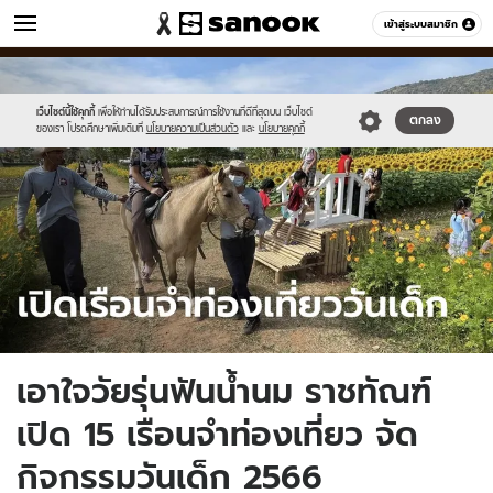
ข่าว
เข้าสู่ระบบสมาชิก
หมวดอื่นๆ
//s.isanook.com/ns/0/ud/1747/8738986/baby.jpg
Sanook
//s.isanook.com/sr/0/images/logo-
600
60
new-
sanook.png
เว็บไซต์นี้ใช้คุกกี้
เพื่อให้ท่านได้รับประสบการณ์การใช้งานที่ดีที่สุดบน เว็บไซต์
ตกลง
ของเรา โปรดศึกษาเพิ่มเติมที่
นโยบายความเป็นส่วนตัว
และ
นโยบายคุกกี้
เอาใจวัยรุ่นฟันน้ำนม ราชทัณฑ์
เปิด 15 เรือนจำท่องเที่ยว จัด
กิจกรรมวันเด็ก 2566