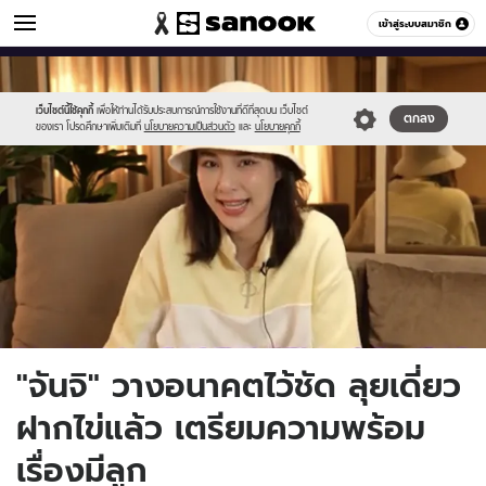
ข่าวบันเทิง
เข้าสู่ระบบสมาชิก
หมวดอื่นๆ
//s.isanook.com/ns/0/ud/1747/8738782/1.jpg
Sanook
//s.isanook.com/sr/0/images/logo-
600
60
new-
sanook.png
เว็บไซต์นี้ใช้คุกกี้
เพื่อให้ท่านได้รับประสบการณ์การใช้งานที่ดีที่สุดบน เว็บไซต์
ตกลง
ของเรา โปรดศึกษาเพิ่มเติมที่
นโยบายความเป็นส่วนตัว
และ
นโยบายคุกกี้
"จันจิ" วางอนาคตไว้ชัด ลุยเดี่ยว
ฝากไข่แล้ว เตรียมความพร้อม
เรื่องมีลูก