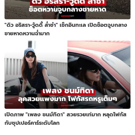
"ดิว อริสรา-วู้ดดี้ ล่ำซำ" เช็กอินทะเล เปิดช็อตจูบกลาง
ชายหาดหวานฉ่ำมาก
เปิดภาพ "เพลง ชนม์ทิดา" สวยรวยเท่มาก หลุดโฟกัส
กับซุปเปอร์คาร์ระดับโลก