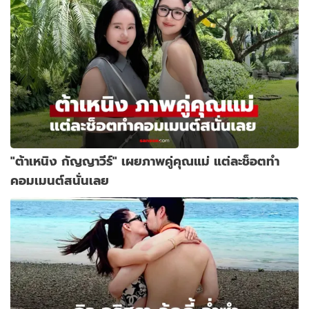
"ต้าเหนิง กัญญาวีร์" เผยภาพคู่คุณแม่ แต่ละช็อตทำ
คอมเมนต์สนั่นเลย