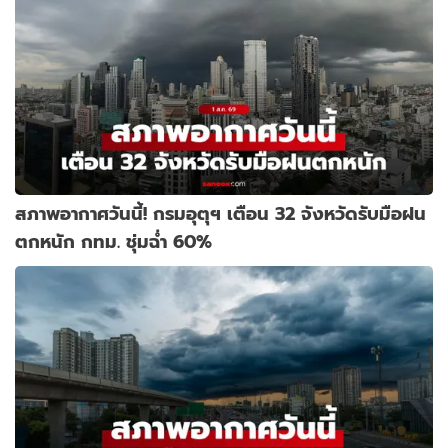
สภาพอากาศวันนี้! กรมอุตุฯ เตือน 32 จังหวัดรับมือฝน
ตกหนัก กทม. ชุ่มฉ่ำ 60%