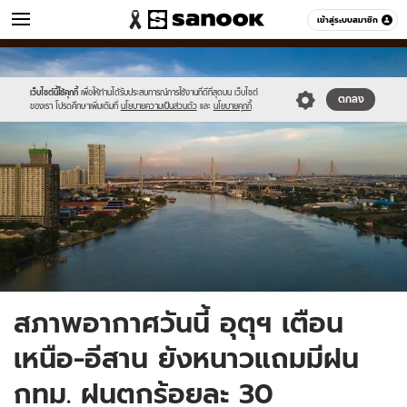
ข่าว
เข้าสู่ระบบสมาชิก
หมวดอื่นๆ
//s.isanook.com/ns/0/ud/1747/8738434/bkk.jpg
Sanook
//s.isanook.com/sr/0/images/logo-
600
60
new-
sanook.png
เว็บไซต์นี้ใช้คุกกี้
เพื่อให้ท่านได้รับประสบการณ์การใช้งานที่ดีที่สุดบน เว็บไซต์
ตกลง
ของเรา โปรดศึกษาเพิ่มเติมที่
นโยบายความเป็นส่วนตัว
และ
นโยบายคุกกี้
สภาพอากาศวันนี้ อุตุฯ เตือน
เหนือ-อีสาน ยังหนาวแถมมีฝน
กทม. ฝนตกร้อยละ 30