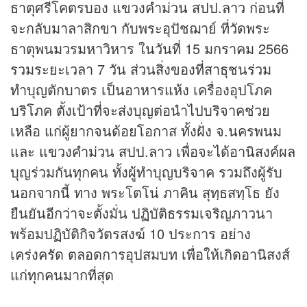
ธาตุศรีโคตรบอง แขวงคำม่วน สปป.ลาว ก่อนที่
จะกลับมาลาสิกขา กับพระอุปัชฌาย์ ที่วัดพระ
ธาตุพนมวรมหาวิหาร ในวันที่ 15 มกราคม 2566
รวมระยะเวลา 7 วัน ส่วนสิ่งของที่สาธุชนร่วม
ทำบุญตักบาตร เป็นอาหารแห้ง เครื่องอุปโภค
บริโภค ตั้งเป้าที่จะส่งบุญต่อนำไปบริจาคช่วย
เหลือ แก่ผู้ยากจนด้อยโอกาส ทั้งฝั่ง จ.นครพนม
และ แขวงคำม่วน สปป.ลาว เพื่อจะได้อานิสงค์ผล
บุญร่วมกันทุกคน ทั้งผู้ทำบุญบริจาค รวมถึงผู้รับ
นอกจากนี้ ทาง พระโตโน่ ภาคิน สุทฺธสทฺโธ ยัง
ยืนยันอีกว่าจะตั้งมั่น ปฏิบัติธรรมเจริญภาวนา
พร้อมปฏิบัติกิจวัตรสงฆ์ 10 ประการ อย่าง
เคร่งครัด ตลอดการอุปสมบท เพื่อให้เกิดอานิสงส์
แก่ทุกคนมากที่สุด