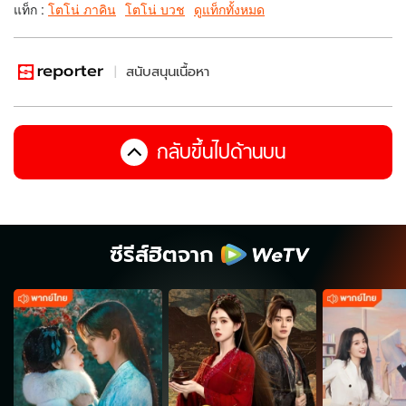
แท็ก :
โตโน่ ภาคิน
โตโน่ บวช
ดูแท็กทั้งหมด
สนับสนุนเนื้อหา
กลับขึ้นไปด้านบน
ซีรีส์ฮิตจาก