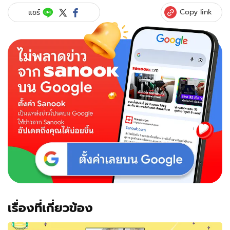
แต่
Copy link
แชร์
เช้า
ใส่
บาตร
"พระ
โต
โน่"
วัน
แรก
สาธุชน
ร่วม
ทำบุญ
แน่น
เรื่องที่เกี่ยวข้อง