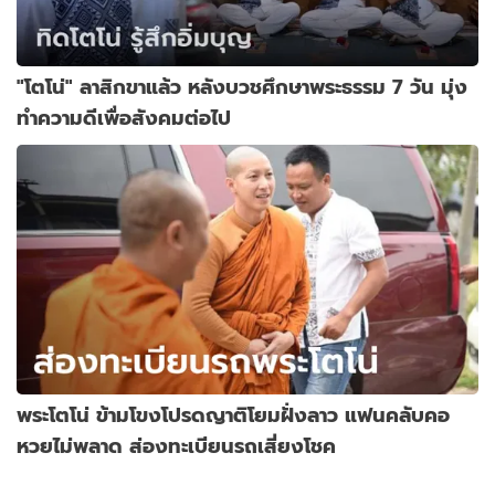
"โตโน่" ลาสิกขาแล้ว หลังบวชศึกษาพระธรรม 7 วัน มุ่ง
ทำความดีเพื่อสังคมต่อไป
พระโตโน่ ข้ามโขงโปรดญาติโยมฝั่งลาว แฟนคลับคอ
หวยไม่พลาด ส่องทะเบียนรถเสี่ยงโชค