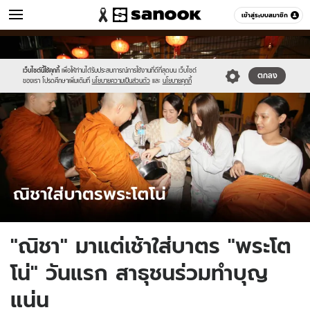
ข่าว
เข้าสู่ระบบสมาชิก
หมวดอื่นๆ
//s.isanook.com/ns/0/ud/1747/8737318/tagline-
Sanook
//s.isanook.com/sr/0/images/logo-
600
60
template-
new-
2023-
sanook.png
เว็บไซต์นี้ใช้คุกกี้
เพื่อให้ท่านได้รับประสบการณ์การใช้งานที่ดีที่สุดบน เว็บไซต์
ตกลง
ของเรา โปรดศึกษาเพิ่มเติมที่
นโยบายความเป็นส่วนตัว
และ
นโยบายคุกกี้
01-
10.jpg
"ณิชา" มาแต่เช้าใส่บาตร "พระโต
โน่" วันแรก สาธุชนร่วมทำบุญ
แน่น