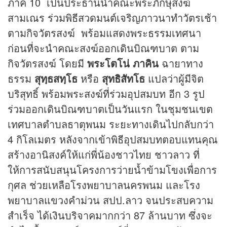
ภาค 10 เป็นประธานนำคณะพระภิกษุสงฆ์
สามเณร ร่วมพิธีสวดมนต์เจริญภาวนาทำวัตรเช้า
ตามกิจวัตรสงฆ์ พร้อมแสดงพระธรรมเทศนา
ก่อนที่จะนำคณะสงฆ์ออกเดินบิณฑบาต ตาม
กิจวัตรสงฆ์ โดยมี
พระโตโน่ ภาคิน
ฉายาทาง
ธรรม
สุทฺธสทฺโธ
หรือ
สุทธิสัทโธ
แปลว่าผู้มีจิต
บริสุทธิ์ พร้อมพระสงฆ์ที่ร่วมอุปสมบท อีก 3 รูป
ร่วมออกเดินบิณฑบาตเป็นวันแรก ในชุมชนเขต
เทศบาลตำบลธาตุพนม ระยะทางเดินไปกลับกว่า
4 กิโลเมตร หลังจากเข้าพิธีอุปสมบทตอบแทนคุณ
สร้างอานิสงค์ให้แก่พี่น้องชาวไทย ชาวลาว ที่
ให้การสนับสนุนโครงการว่ายน้ำข้ามโขงเพื่อการ
กุศล ช่วยเหลือโรงพยาบาลนครพนม และโรง
พยาบาลแขวงคำม่วน สปป.ลาว จนประสบความ
สำเร็จ ได้เงินบริจาคมากกว่า 87 ล้านบาท ซึ่งจะ