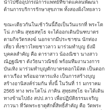
นำไปซื้ออุปกรณ์การแพทย์ที่ขาดแคลนพัฒนา
ด้านการบริการรักษาสุขภาพ ทั้งสองฝั่งไทยลาว
ขณะเดียวกันในเช้าวันนี้ถือเป็นวันแรกที่ พระโต
โน่ ภาคิน สุทฺธสทฺโธ จะได้ออกเดินบินฑบาตร
ตามกิจวัตรสงฆ์ นอกจากมีประชาชน นักท่อง
เที่ยว ทั้งชาวไทยชาวลาว มาร่วมทำบุญ ยังมี
บุคคลสำคัญ คือ ดาราสาว น้องณิชา นางสาว
ณัฏฐณิชา ดังวัธนาวณิชย์ พร้อมทีมงานวงการ
บันเทิง มาร่วมทำบุญตักบาตรดอกไม้สด เป็นดอก
ดาวเรือง พร้อมอาหารแห้ง เป็นการสร้างบุญ
สร้างอานิสงค์ร่วมกัน ทั้งนี้ ในวันที่ 11 มกราคม
2565 ทาง พระโตโน่ ภาคิน สุทฺธสทฺโธ จะได้เดิน
ทางข้ามไปยัง สปป.ลาว เพื่อปฏิบัติธรรมเจริญ
ภาวนา ที่วัดพระธาตุศักดิ์สิทธิ์สำคัญ คือ วัดพระ