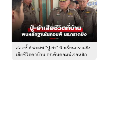
สัปดาห์
ของ
หมวด
อาชญากรรม
 WeTV
สลดซ้ำ! พบศพ "ปู่-ย่า" นักเรียนกราดยิง
เสียชีวิตคาบ้าน ตร.ค้นคอมพ์เจอหลัก
ติดต่อโฆษณา
ฐานสำคัญ
tencentthbd
sales@tencent.co.th
รา
ร้องเรียนเนื้อหาไม่เหมาะสม
แนะนำติชม แจ้งปัญหาการใช้งาน