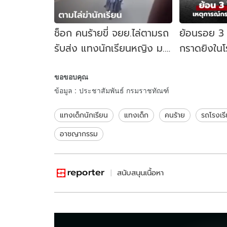
ช็อก คนร้ายขี่ จยย.ไล่ตามรถ
ย้อนรอย 3 
รับส่ง แทงนักเรียนหญิง ม.2
กราดยิงในโร
ดับ ลั่น "จะฆ่าล้างหมดชั่ว
สถานศึกษาไม่
ขอขอบคุณ
โคตร"
ปลอดภัย
ข้อมูล
:
ประชาสัมพันธ์ กรมราชทัณฑ์
แทงเด็กนักเรียน
แทงเด็ก
คนร้าย
รถโรงเร
อาชญากรรม
สนับสนุนเนื้อหา