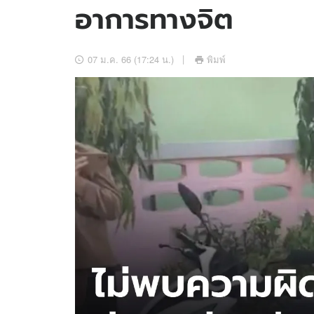
อาการทางจิต
อัปเดตจีน
เช็กข่าวชัวร์
07 ม.ค. 66 (17:24 น.)
พิมพ์
ติดตามสนุกโซเชี
ดาวน์โหลดสนุกแอปฟรี
สงวนลิขสิทธิ์ ©
2569
บริษัท อิมเมจ ฟิวเจอร์ (ประเทศไทย) จำกัด