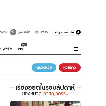
เข้าสู่ระบบสมาชิก
วจหวย
ขูดเลขนำโชค
WeTV
ve WeTV
นิยาย
รบรส
ความรู้รอบตัว
ตรวจหวย
หวยลาว
ฮาวทู
กูรู-รอบรู้
เรื่องฮอตในรอบสัปดาห์
เรื่อง
ของ
หมวด
อาชญากรรม
ฮอต
ใน
รอบ