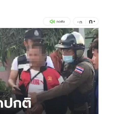
สุขภาพ
ดูทีวี
เที่ยว-กิน
WeTV
ก
+
-
ก
กดฟัง
Tasteful Thailand
Exclusive
Sanook Choice
นิยาย
ยลได้ที่
ร่วมงานกับเ