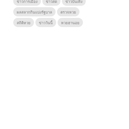
ข่าวการเมือง
ข่าวสด
ข่าวบันเทิง
ผลสลากกินแบ่งรัฐบาล
ตรวจหวย
สถิติหวย
ข่าววันนี้
หวยฮานอย