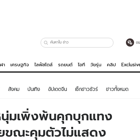
ตร
ีฬา
เศรษฐกิจ
ไลฟ์สไตล์
รถยนต์
ไอที
วัยรุ่น
คลิป
Exclusi
ตรวจหวย
ไลฟ์สไตล์
บันเทิงค
สังคม
บันเทิง
อัปเดตจีน
เช็กข่าวชัวร์
ข่าวทั้งหมด
ผู้หญิง
หนัง-ละคร
ผู้ชาย
เพลง
ุ่มเพิ่งพ้นคุกบุกแทง
ย
วัยรุ่น
เกมส์
ผยขณะคุมตัวไม่แสดง
ไอที
คลิป
รถยนต์
พอดแคสต์