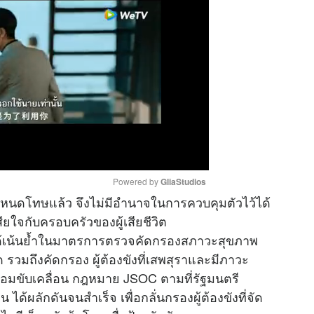
Powered by 
GliaStudios
ำหนดโทษแล้ว จึงไม่มีอำนาจในการควบคุมตัวไว้ได้
ใจกับครอบครัวของผู้เสียชีวิต
M
ฑ์ได้เน้นย้ำในมาตรการตรวจคัดกรองสภาวะสุขภาพ
u
รวมถึงคัดกรอง ผู้ต้องขังที่เสพสุราและมีภาวะ
t
อมขับเคลื่อน กฎหมาย JSOC ตามที่รัฐมนตรี
e
ได้ผลักดันจนสำเร็จ เพื่อกลั่นกรองผู้ต้องขังที่จัด