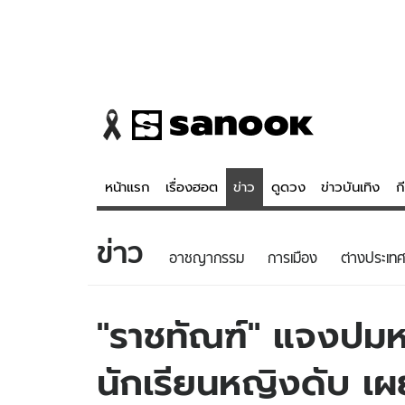
หน้าแรก
เรื่องฮอต
ข่าว
ดูดวง
ข่าวบันเทิง
ก
ข่าว
ข่าว
ดูดวง - 
อาชญากรรม
การเมือง
ต่างประเทศ
เรื่องฮอต
ดูดวง
ข่าว
หวยไทย
"ราชทัณฑ์" แจงปมหน
ข่าวบันเทิง
สถิติหวยไท
นักเรียนหญิงดับ เ
ข่าวกีฬา
หวยลาว
ข่าวเศรษฐกิจ