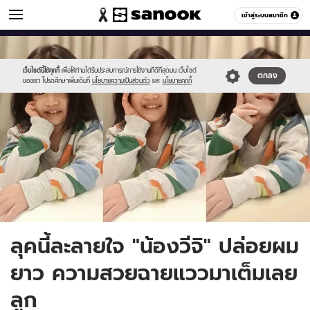
ข่าวบันเทิง
เข้าสู่ระบบสมาชิก
หมวดอื่นๆ
//s.isanook.com/ns/0/ud/1745/8728870/soram.jpg
Sanook
//s.isanook.com/sr/0/images/logo-
600
60
new-
sanook.png
เว็บไซต์นี้ใช้คุกกี้
เพื่อให้ท่านได้รับประสบการณ์การใช้งานที่ดีที่สุดบน เว็บไซต์
ตกลง
ของเรา โปรดศึกษาเพิ่มเติมที่
นโยบายความเป็นส่วนตัว
และ
นโยบายคุกกี้
ลุคนี้ละลายใจ "น้องวีจิ" ปล่อยผม
ยาว ความสวยฉายแววมาเต็มเลย
ลูก