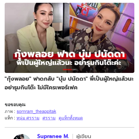
"กุ้งพลอย" ฟาดกลับ "บุ๋ม ปนัดดา" พี่เป็นผู้ใหญ่แล้วนะ
อย่ารุมกินโต๊ะ ไม่มีใครเพอร์เฟค
ขอขอบคุณ
ภาพ
:
sornram_theappitak
แท็ก :
หนุ่ม ศรราม
ศรราม
ดูแท็กทั้งหมด
Supranee M.
ผู้เขียน