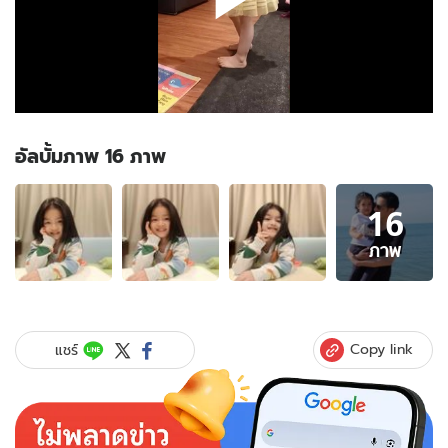
อัลบั้มภาพ 16 ภาพ
อัลบั้ม
16
ภาพ
16
ภาพ
ภาพ
ของ
ลุ
คนี้
ละลาย
Copy link
แชร์
ใจ
"น้อง
วีจิ"
ปล่อย
ผม