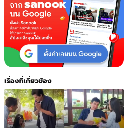
ยาว
ความ
สวย
ฉาย
แวว
มา
เต็ม
เลย
ลูก
เรื่องที่เกี่ยวข้อง