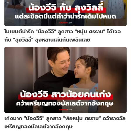
โมเมนต์น่ารัก "น้องวีจิ" ลูกสาว "หนุ่ม ศรราม" ได้เจอ
กับ "ลุงวิลลี่" ลุงหลานเล่นกันเพลินเลย
เก่งมาก "น้องวีจิ" ลูกสาว "พ่อหนุ่ม ศรราม" คว้ารางวัล
เหรียญทองบัลเลต์จากอังกฤษ