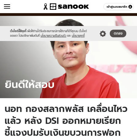
ข่าว
เข้าสู่ระบบสมาชิก
หมวดอื่นๆ
//s.isanook.com/ns/0/ud/1745/8725282/not(2).jpg
Sanook
//s.isanook.com/sr/0/images/logo-
600
60
new-
sanook.png
เว็บไซต์นี้ใช้คุกกี้
เพื่อให้ท่านได้รับประสบการณ์การใช้งานที่ดีที่สุดบน เว็บไซต์
ตกลง
ของเรา โปรดศึกษาเพิ่มเติมที่
นโยบายความเป็นส่วนตัว
และ
นโยบายคุกกี้
นอท กองสลากพลัส เคลื่อนไหว
แล้ว หลัง DSI ออกหมายเรียก
ชี้แจงปมรับเงินขบวนการฟอก