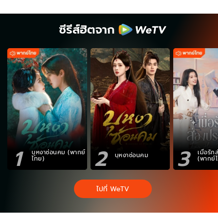
ซีรีส์ฮิตจาก
1
2
3
บุหงาซ่อนคม (พากย์
เมื่อรั
บุหงาซ่อนคม
ไทย)
(พากย์
ไปที่ WeTV