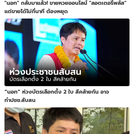
"นอท" กลับมาแล้ว! ขายหวยออนไลน์ "ลอตเตอรี่พลัส"
แต่ขายได้ไม่กี่นาที ต้องหยุด
“นอท” ห่วงบัตรเลือกตั้ง 2 ใบ สีคล้ายกัน อาจ
ทำปชช.สับสน