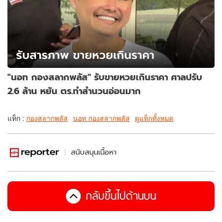
"นอท กองสลากพลัส" รับขายหวยเกินราคา ศาลปรับ
2.6 ล้าน หยัน ตร.ทำสำนวนอ่อนมาก
แท็ก :
กองสลากพลัส
นอท กองสลากพลัส
ดูแท็กทั้งหมด
สนับสนุนเนื้อหา
กลับขึ้นไปด้านบน