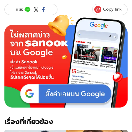
โซพก"
ยอมรับ
Copy link
แชร์
แล้ว!
จบ
รัก
"อั้ม
พัชรา
ภา"
หลัง
วัน
เกิด
ด้วย
เหตุผล
ของ
คน
สอง
คน
เรื่องที่เกี่ยวข้อง