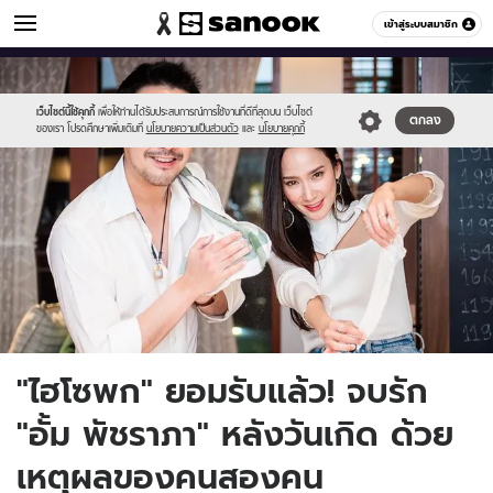
ข่าวบันเทิง
เข้าสู่ระบบสมาชิก
หมวดอื่นๆ
//s.isanook.com/ns/0/ud/1744/8724298/1.jpg
Sanook
//s.isanook.com/sr/0/images/logo-
600
60
new-
sanook.png
เว็บไซต์นี้ใช้คุกกี้
เพื่อให้ท่านได้รับประสบการณ์การใช้งานที่ดีที่สุดบน เว็บไซต์
ตกลง
ของเรา โปรดศึกษาเพิ่มเติมที่
นโยบายความเป็นส่วนตัว
และ
นโยบายคุกกี้
"ไฮโซพก" ยอมรับแล้ว! จบรัก
"อั้ม พัชราภา" หลังวันเกิด ด้วย
เหตุผลของคนสองคน