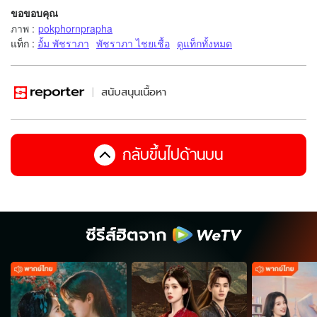
ขอขอบคุณ
ภาพ
:
pokphornprapha
แท็ก :
อั้ม พัชราภา
พัชราภา ไชยเชื้อ
ดูแท็กทั้งหมด
สนับสนุนเนื้อหา
กลับขึ้นไปด้านบน
ซีรีส์ฮิตจาก