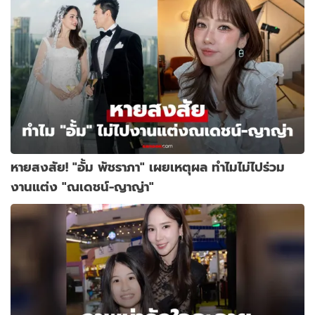
หายสงสัย! "อั้ม พัชราภา" เผยเหตุผล ทำไมไม่ไปร่วม
งานแต่ง "ณเดชน์-ญาญ่า"