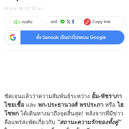
04 ม.ค. 66 (21:52 น.)
Copy link
แชร์
กดฟัง
ตั้ง Sanook เป็นข่าวโปรดบน Google
ชัดเจนแล้วว่าความสัมพันธ์ระหว่าง
อั้ม-พัชราภา
ไชยเชื้อ
และ
พก-ประธานวงศ์ พรประภา
หรือ
ไฮ
โซพก
ได้เดินทางมาถึงจุดสิ้นสุด! หลังจากที่มี
ข่าว
ลือแพร่สะพัดเกี่ยวกับ
"สถานะความรักของทั้งคู่"