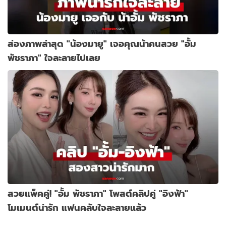
ส่องภาพล่าสุด "น้องมายู" เจอคุณน้าคนสวย "อั้ม
พัชราภา" ใจละลายไปเลย
สวยแพ็คคู่! "อั้ม พัชราภา" โพสต์คลิปคู่ "อิงฟ้า"
โมเมนต์น่ารัก แฟนคลับใจละลายแล้ว