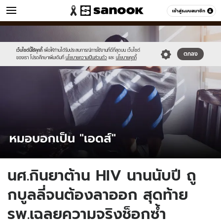
ข่าว
เข้าสู่ระบบสมาชิก
หมวดอื่นๆ
//s.isanook.com/ns/0/ud/1743/8715454/607174.jpg
Sanook
//s.isanook.com/sr/0/images/logo-
600
60
new-
sanook.png
เว็บไซต์นี้ใช้คุกกี้
เพื่อให้ท่านได้รับประสบการณ์การใช้งานที่ดีที่สุดบน เว็บไซต์
ตกลง
ของเรา โปรดศึกษาเพิ่มเติมที่
นโยบายความเป็นส่วนตัว
และ
นโยบายคุกกี้
นศ.กินยาต้าน HIV นานนับปี ถู
กบูลลี่จนต้องลาออก สุดท้าย
รพ.เฉลยความจริงช็อกซ้ำ