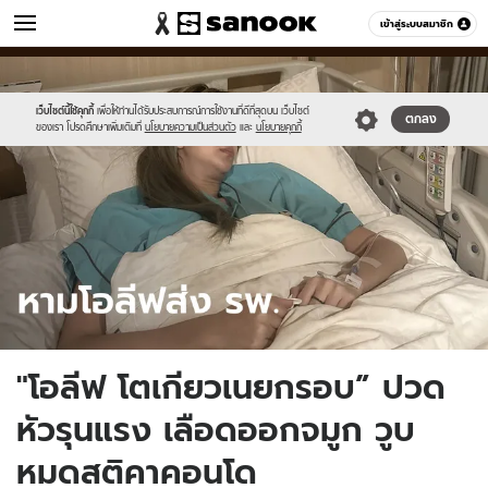
ข่าว
เข้าสู่ระบบสมาชิก
หมวดอื่นๆ
//s.isanook.com/ns/0/ud/1742/8713378/ol.jpg
Sanook
//s.isanook.com/sr/0/images/logo-
600
60
new-
sanook.png
เว็บไซต์นี้ใช้คุกกี้
เพื่อให้ท่านได้รับประสบการณ์การใช้งานที่ดีที่สุดบน เว็บไซต์
ตกลง
ของเรา โปรดศึกษาเพิ่มเติมที่
นโยบายความเป็นส่วนตัว
และ
นโยบายคุกกี้
"โอลีฟ โตเกียวเนยกรอบ” ปวด
หัวรุนแรง เลือดออกจมูก วูบ
หมดสติคาคอนโด