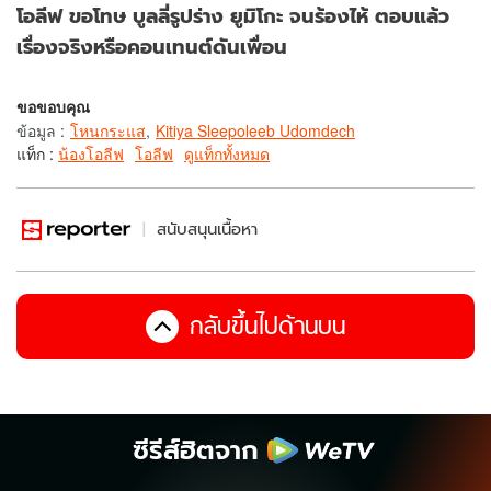
โอลีฟ ขอโทษ บูลลี่รูปร่าง ยูมิโกะ จนร้องไห้ ตอบแล้ว
เรื่องจริงหรือคอนเทนต์ดันเพื่อน
ขอขอบคุณ
ข้อมูล
:
โหนกระแส
,
Kitiya Sleepoleeb Udomdech
แท็ก :
น้องโอลีฟ
โอลีฟ
ดูแท็กทั้งหมด
สนับสนุนเนื้อหา
กลับขึ้นไปด้านบน
ซีรีส์ฮิตจาก