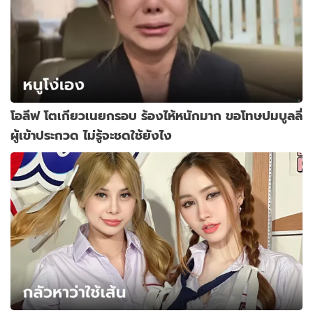
โอลีฟ โตเกียวเนยกรอบ ร้องไห้หนักมาก ขอโทษปมบูลลี่
ผู้เข้าประกวด ไม่รู้จะชดใช้ยังไง