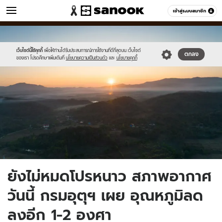
ข่าว
เข้าสู่ระบบสมาชิก
หมวดอื่นๆ
//s.isanook.com/ns/0/ud/1742/8711934/thailand.jpg
Sanook
//s.isanook.com/sr/0/images/logo-
600
60
new-
sanook.png
เว็บไซต์นี้ใช้คุกกี้
เพื่อให้ท่านได้รับประสบการณ์การใช้งานที่ดีที่สุดบน เว็บไซต์
ตกลง
ของเรา โปรดศึกษาเพิ่มเติมที่
นโยบายความเป็นส่วนตัว
และ
นโยบายคุกกี้
ยังไม่หมดโปรหนาว สภาพอากาศ
วันนี้ กรมอุตุฯ เผย อุณหภูมิลด
ลงอีก 1-2 องศา