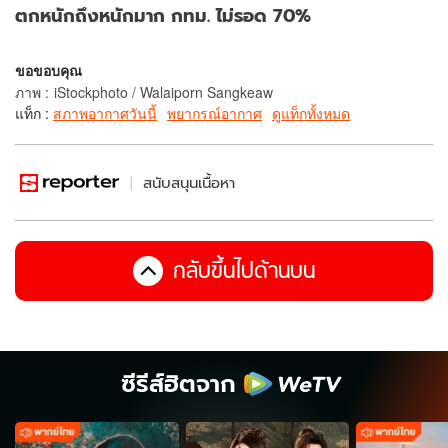
ตกหนักถึงหนักมาก กทม. ไม่รอด 70%
ขอขอบคุณ
ภาพ
:
iStockphoto / Walaiporn Sangkeaw
แท็ก :
สภาพอากาศวันนี้
พยากรณ์อากาศ
ดูแท็กทั้งหมด
สนับสนุนเนื้อหา
กลับขึ้นไปด้านบน
ซีรีส์ฮิตจาก