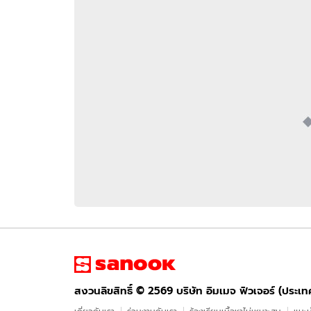
อัปเดตจีน
เช็กข่าวชัวร์
ติดตามสนุกโซเชี
ดาวน์โหลดสนุกแอปฟรี
สงวนลิขสิทธิ์ ©
2569
บริษัท อิมเมจ ฟิวเจอร์ (ประเทศไทย) จำกัด
สงวนลิขสิทธิ์ ©
2569
บริษัท อิมเมจ ฟิวเจอร์ (ประเ