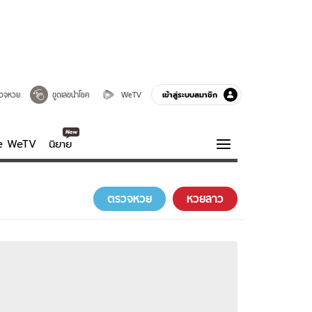
เข้าสู่ระบบสมาชิก
วจหวย
ขูดเลขนำโชค
WeTV
ve WeTV
นิยาย
รบรส
ความรู้รอบตัว
ตรวจหวย
หวยลาว
ฮาวทู
กูรู-รอบรู้