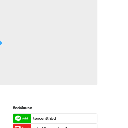
 WeTV
ติดต่อโฆษณา
tencentthbd
sales@tencent.co.th
รา
ร้องเรียนเนื้อหาไม่เหมาะสม
แนะนำติชม แจ้งปัญหาการใช้งาน
ติดต่อโฆษณา
tencentthbd
Add