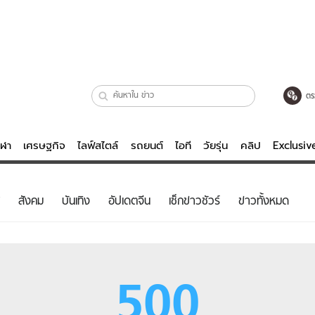
ตร
ีฬา
เศรษฐกิจ
ไลฟ์สไตล์
รถยนต์
ไอที
วัยรุ่น
คลิป
Exclusi
ตรวจหวย
ไลฟ์สไตล์
บันเทิงค
สังคม
บันเทิง
อัปเดตจีน
เช็กข่าวชัวร์
ข่าวทั้งหมด
ผู้หญิง
หนัง-ละคร
ผู้ชาย
เพลง
ย
วัยรุ่น
เกมส์
500
ไอที
คลิป
รถยนต์
พอดแคสต์