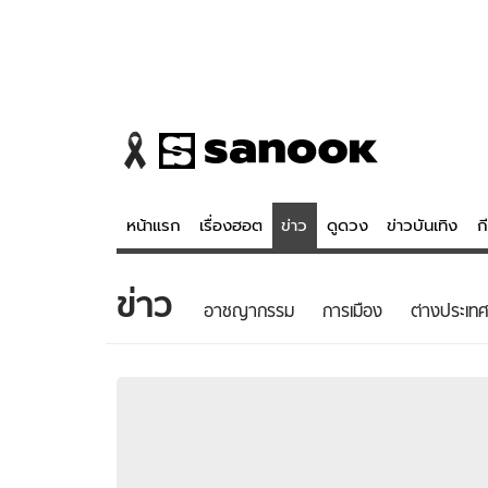
หน้าแรก
เรื่องฮอต
ข่าว
ดูดวง
ข่าวบันเทิง
ก
ข่าว
ข่าว
ดูดวง - 
อาชญากรรม
การเมือง
ต่างประเทศ
เรื่องฮอต
ดูดวง
ข่าว
หวยไทย
ข่าวบันเทิง
สถิติหวยไท
ข่าวกีฬา
หวยลาว
ข่าวเศรษฐกิจ