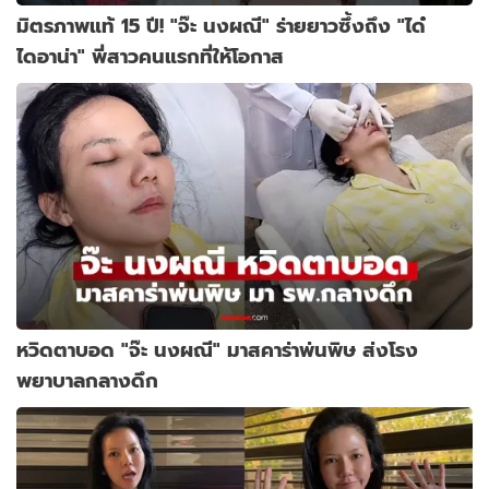
มิตรภาพแท้ 15 ปี! "จ๊ะ นงผณี" ร่ายยาวซึ้งถึง "ได๋
ไดอาน่า" พี่สาวคนแรกที่ให้โอกาส
หวิดตาบอด "จ๊ะ นงผณี" มาสคาร่าพ่นพิษ ส่งโรง
พยาบาลกลางดึก