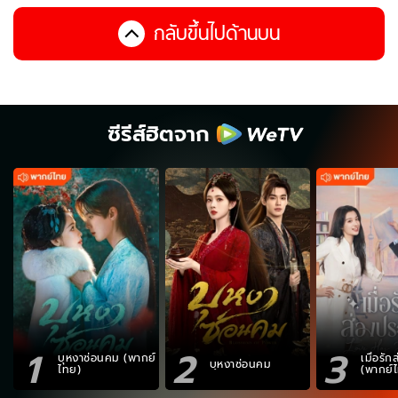
กลับขึ้นไปด้านบน
ซีรีส์ฮิตจาก
1
2
3
บุหงาซ่อนคม (พากย์
เมื่อรั
บุหงาซ่อนคม
ไทย)
(พากย์