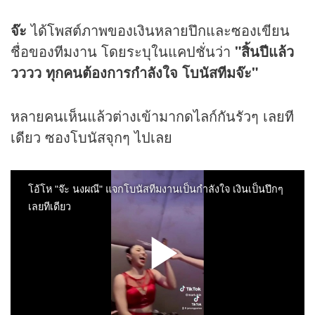
จ๊ะ
ได้โพสต์ภาพของเงินหลายปึกและซองเขียน
ชื่อของทีมงาน โดยระบุในแคปชั่นว่า
"สิ้นปีแล้ว
วววว ทุกคนต้องการกำลังใจ โบนัสทีมจ๊ะ"
หลายคนเห็นแล้วต่างเข้ามากดไลก์กันรัวๆ เลยที
เดียว ซองโบนัสจุกๆ ไปเลย