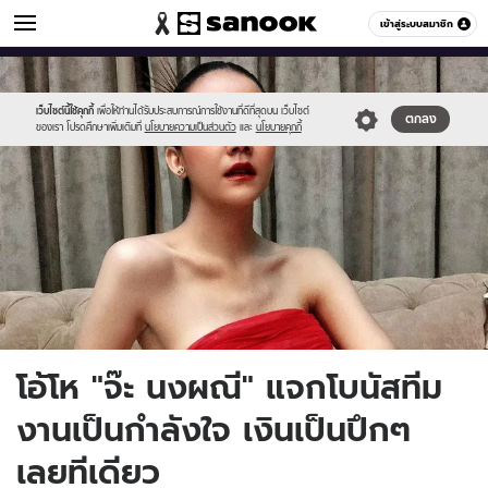
ข่าวบันเทิง
เข้าสู่ระบบสมาชิก
หมวดอื่นๆ
//s.isanook.com/ns/0/ud/1742/8710998/9.jpg
Sanook
//s.isanook.com/sr/0/images/logo-
600
60
new-
sanook.png
เว็บไซต์นี้ใช้คุกกี้
เพื่อให้ท่านได้รับประสบการณ์การใช้งานที่ดีที่สุดบน เว็บไซต์
ตกลง
ของเรา โปรดศึกษาเพิ่มเติมที่
นโยบายความเป็นส่วนตัว
และ
นโยบายคุกกี้
โอ้โห "จ๊ะ นงผณี" แจกโบนัสทีม
งานเป็นกำลังใจ เงินเป็นปึกๆ
เลยทีเดียว