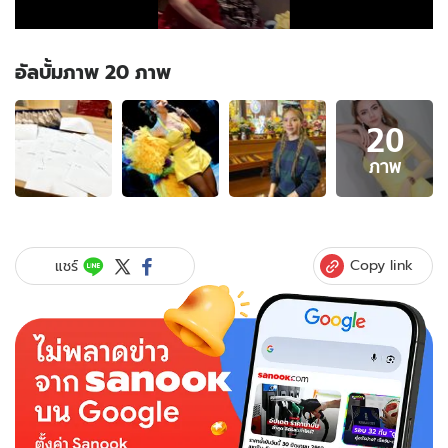
อัลบั้มภาพ 20 ภาพ
อัลบั้ม
20
ภาพ
20
ภาพ
ภาพ
ของ
โอ้
โห
"จ๊ะ
Copy link
แชร์
นง
ผณี"
แจก
โบนัส
ทีม
งาน
เป็น
กำลัง
ใจ