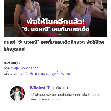
คนเฮ! "จ๊ะ นงผณี" เผยที่มาเลขเด็ดอีกงวด พ่อให้โชค
ไม่หยุดเลย!
ขอขอบคุณ
ภาพ
:
jaja_nongpanee
แท็ก :
จ๊ะ นงผณี
จ๊ะ อาร์สยาม
ดูแท็กทั้งหมด
Wilairat T.
ผู้เขียน
สนใจข่าวบันเทิง/ สัมภาษณ์คนดัง / ติดตามโซเชียลมีเดีย
เพื่อความรู้และความบันเทิง