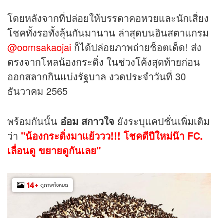
โดยหลังจากที่ปล่อยให้บรรดาคอ
หวย
และนักเสี่ยง
โชคทั้งรอทั้งลุ้นกันมานาน ล่าสุดบนอินสตาแกรม
@oomsakaojai
ก็ได้ปล่อยภาพถ่ายช็อตเด็ด! ส่ง
ตรงจากโหลน้องกระดิ่ง ในช่วงโค้งสุดท้ายก่อน
ออก
สลากกินแบ่งรัฐบาล
งวดประจำวันที่ 30
ธันวาคม 2565
พร้อมกันนั้น
อ๋อม สกาวใจ
ยังระบุแคปชั่นเพิ่มเติม
ว่า
"น้องกระดิ่งมาแย้ววว!!! โชคดีปีใหม่น๊า FC.
เลื่อนดู ขยายดูกันเลย"
14
+
ดูภาพทั้งหมด