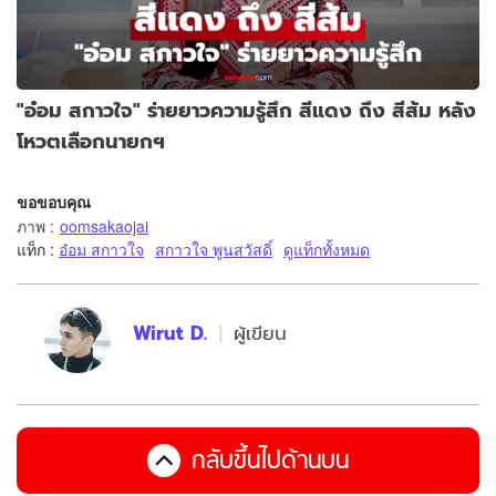
"อ๋อม สกาวใจ" ร่ายยาวความรู้สึก สีแดง ถึง สีส้ม หลัง
โหวตเลือกนายกฯ
ขอขอบคุณ
ภาพ
:
oomsakaojai
แท็ก :
อ๋อม สกาวใจ
สกาวใจ พูนสวัสดิ์
ดูแท็กทั้งหมด
Wirut D.
ผู้เขียน
กลับขึ้นไปด้านบน