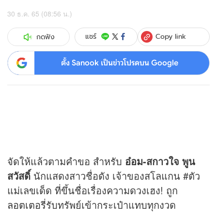
30 ธ.ค. 65 (08:56 น.)
Copy link
แชร์
กดฟัง
ตั้ง Sanook เป็นข่าวโปรดบน Google
จัดให้แล้วตามคำขอ สำหรับ
อ๋อม-สกาวใจ พูน
สวัสดิ์
นักแสดงสาวชื่อดัง เจ้าของสโลแกน #ตัว
แม่เลขเด็ด ที่ขึ้นชื่อเรื่องความดวงเฮง! ถูก
ลอตเตอรี่
รับทรัพย์เข้ากระเป๋าแทบทุกงวด