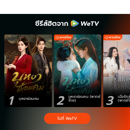
ซีรีส์ฮิตจาก
1
2
3
บุหงาซ่อนคม (พากย์
เมื่อรั
บุหงาซ่อนคม
ไทย)
(พากย์
ไปที่ WeTV