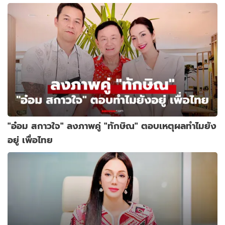
"อ๋อม สกาวใจ" ลงภาพคู่ "ทักษิณ" ตอบเหตุผลทำไมยัง
อยู่ เพื่อไทย