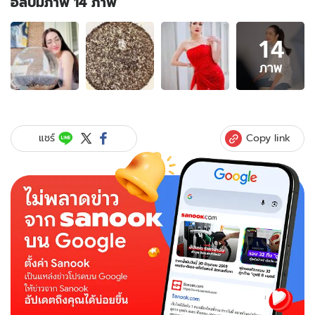
อัลบั้มภาพ 14 ภาพ
อัลบั้ม
14
ภาพ
14
ภาพ
ภาพ
ของ
ส่อง
ด่วน!
"อ๋อม
Copy link
แชร์
สกาว
ใจ"
เปิด
แล้ว
เลข
"น้อง
กระดิ่ง"
ขยาย
ดู
กัน
เลย