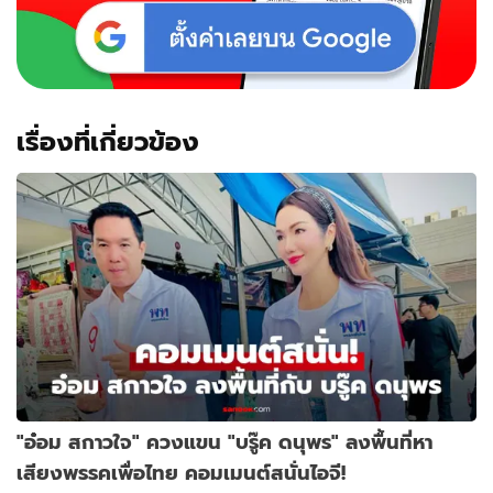
เรื่องที่เกี่ยวข้อง
"อ๋อม สกาวใจ" ควงแขน "บรู๊ค ดนุพร" ลงพื้นที่หา
เสียงพรรคเพื่อไทย คอมเมนต์สนั่นไอจี!