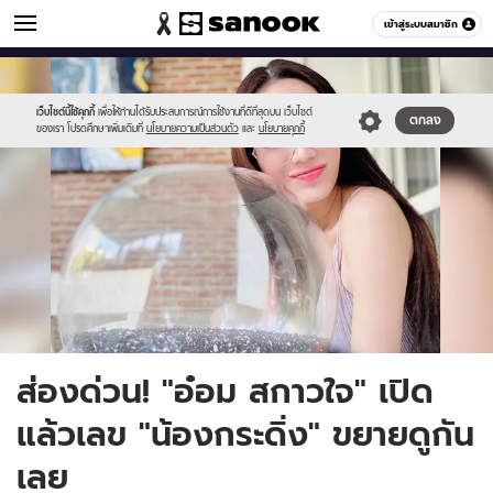
ข่าวบันเทิง
เข้าสู่ระบบสมาชิก
หมวดอื่นๆ
//s.isanook.com/ns/0/ud/1742/8710234/1.jpg
Sanook
//s.isanook.com/sr/0/images/logo-
600
60
new-
sanook.png
เว็บไซต์นี้ใช้คุกกี้
เพื่อให้ท่านได้รับประสบการณ์การใช้งานที่ดีที่สุดบน เว็บไซต์
ตกลง
ของเรา โปรดศึกษาเพิ่มเติมที่
นโยบายความเป็นส่วนตัว
และ
นโยบายคุกกี้
ส่องด่วน! "อ๋อม สกาวใจ" เปิด
แล้วเลข "น้องกระดิ่ง" ขยายดูกัน
เลย