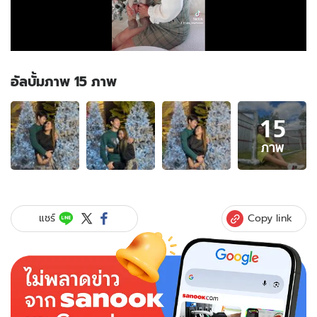
อัลบั้มภาพ 15 ภาพ
อัลบั้ม
15
ภาพ
15
ภาพ
ภาพ
ของ
"ลา
ล่า"
เคลียร์
Copy link
แชร์
แล้ว?
แชร์
ว่อน
ภาพ
โอบ
กอด
แนบ