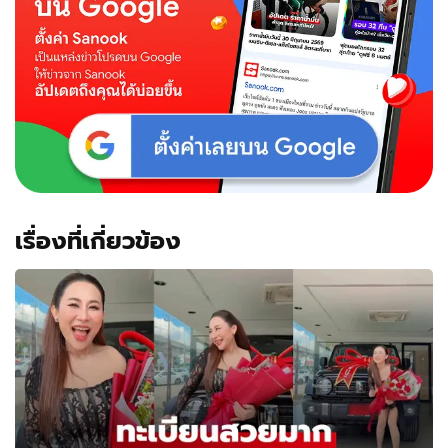
ชิด
"ไน
กี้
นิธิ
ดล"
คบ
กัน
อยู่
หรือ
เปล่า
เรื่องที่เกี่ยวข้อง