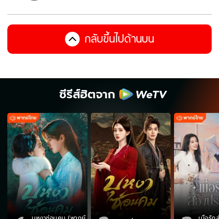
กลับขึ้นไปด้านบน
ซีรีส์ฮิตจาก
บุหงาซ่อนคม (พากย์
เมื่อรั