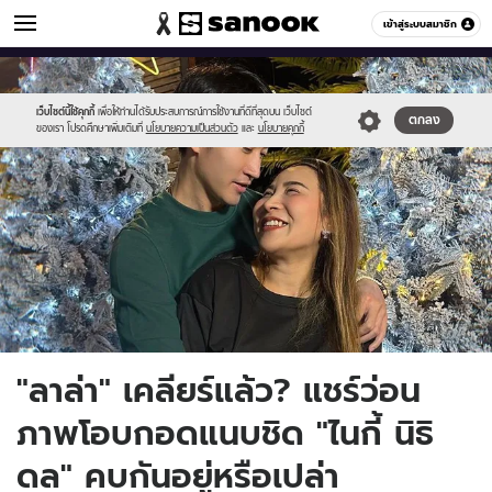
ข่าวบันเทิง
เข้าสู่ระบบสมาชิก
หมวดอื่นๆ
//s.isanook.com/ns/0/ud/1741/8708522/1.jpg
Sanook
//s.isanook.com/sr/0/images/logo-
600
60
new-
sanook.png
เว็บไซต์นี้ใช้คุกกี้
เพื่อให้ท่านได้รับประสบการณ์การใช้งานที่ดีที่สุดบน เว็บไซต์
ตกลง
ของเรา โปรดศึกษาเพิ่มเติมที่
นโยบายความเป็นส่วนตัว
และ
นโยบายคุกกี้
"ลาล่า" เคลียร์แล้ว? แชร์ว่อน
ภาพโอบกอดแนบชิด "ไนกี้ นิธิ
ดล" คบกันอยู่หรือเปล่า