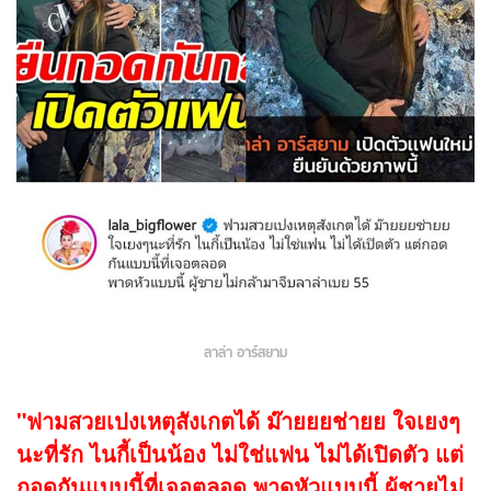
ลาล่า อาร์สยาม
"ฟามสวยเปงเหตุสังเกตได้ ม๊ายยยช่ายย ใจเยงๆ
นะที่รัก ไนกี้เป็นน้อง ไม่ใช่แฟน ไม่ได้เปิดตัว แต่
กอดกันแบบนี้ที่เจอตลอด พาดหัวแบบนี้ ผู้ชายไม่