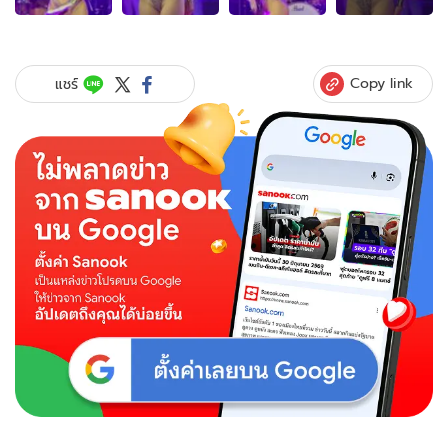
ของ
"แน๊ต
เกศริน"
เว้า
Copy link
แชร์
ไม่
พอ
ต้อง
แหวก
ด้วย!
ชุด
นี้
อย่าง
โหด
โฟกัส
ตรง
ไหน
ก่อน
ดี