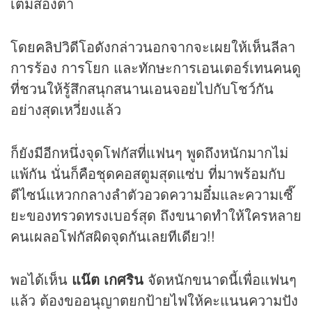
เต็มสองตา
โดย
คลิป
วิดีโอดังกล่าวนอกจากจะเผยให้เห็นลีลา
การร้อง การโยก และทักษะการเอนเตอร์เทนคนดู
ที่ชวนให้รู้สึกสนุกสนานเอนจอยไปกับโชว์กัน
อย่างสุดเหวี่ยงแล้ว
ก็ยังมีอีกหนึ่งจุดโฟกัสที่แฟนๆ พูดถึงหนักมากไม่
แพ้กัน นั่นก็คือชุดคอสตูมสุดแซ่บ ที่มาพร้อมกับ
ดีไซน์แหวกกลางลำตัวอวดความอึ๋มและความเซี๊
ยะของทรวดทรงเบอร์สุด ถึงขนาดทำให้ใครหลาย
คนเผลอโฟกัสผิดจุดกันเลยทีเดียว!!
พอได้เห็น
แน๊ต
เกศริน
จัดหนักขนาดนี้เพื่อแฟนๆ
แล้ว ต้องขออนุญาตยกป้ายไฟให้คะแนนความปัง