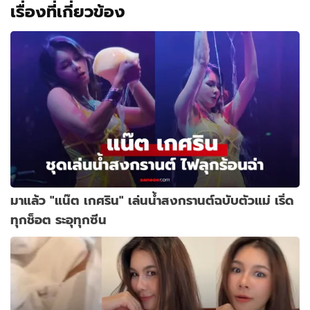
เรื่องที่เกี่ยวข้อง
มาแล้ว "แน๊ต เกศริน" เล่นน้ำสงกรานต์ฉบับตัวแม่ เริ่ด
ทุกช็อต ระอุทุกซีน