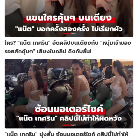
ใคร? "แน๊ต เกศริน" อัดคลิปบนเตียงกับ "หนุ่มเจ้าของ
รอยสักคุ้นๆ" เสียงในคลิป ถึงกับลั่น!
"แน๊ต เกศริน" นุ่งสั้น ซ้อนมอเตอร์ไซค์ คลิปนี้ไม่ทำให้