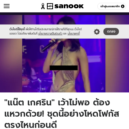
ข่าวบันเทิง
เข้าสู่ระบบสมาชิก
หมวดอื่นๆ
//s.isanook.com/ns/0/ud/1741/8705886/5.jpg
Sanook
//s.isanook.com/sr/0/images/logo-
600
60
new-
sanook.png
เว็บไซต์นี้ใช้คุกกี้
เพื่อให้ท่านได้รับประสบการณ์การใช้งานที่ดีที่สุดบน เว็บไซต์
ตกลง
ของเรา โปรดศึกษาเพิ่มเติมที่
นโยบายความเป็นส่วนตัว
และ
นโยบายคุกกี้
"แน๊ต เกศริน" เว้าไม่พอ ต้อง
แหวกด้วย! ชุดนี้อย่างโหดโฟกัส
ตรงไหนก่อนดี