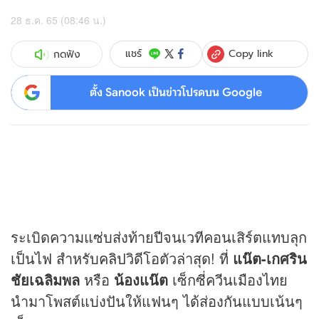
28 ธ.ค. 65 (08:46 น.)
Copy link
แชร์
กดฟัง
ตั้ง Sanook เป็นข่าวโปรดบน Google
ระเบิดความแซ่บส่งท้ายปีจนเวทีคอนเสิร์ตแทบลุก
เป็นไฟ สำหรับ
คลิป
วิดีโอตัวล่าสุด! ที่
แน๊ต
-เกศริน
ชัยเฉลิมพล
หรือ
น้องแน๊ต
เซ็กซี่ควีนเมืองไทย
นำมาโพสต์แบ่งปันให้แฟนๆ ได้ส่องกันแบบเน้นๆ