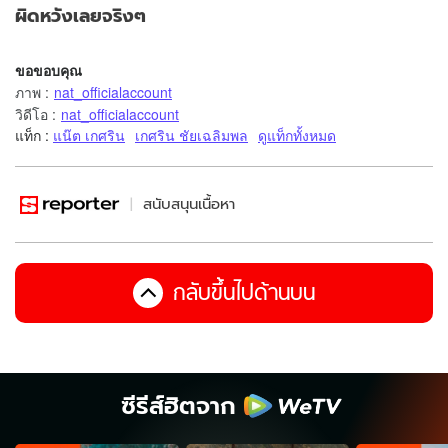
ผิดหวังเลยจริงๆ
ขอขอบคุณ
ภาพ
:
nat_officialaccount
วิดีโอ
:
nat_officialaccount
แท็ก :
แน๊ต เกศริน
เกศริน ชัยเฉลิมพล
ดูแท็กทั้งหมด
สนับสนุนเนื้อหา
กลับขึ้นไปด้านบน
ซีรีส์ฮิตจาก