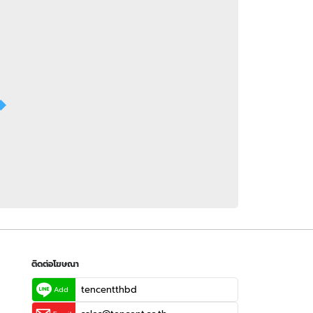
 WeTV
ติดต่อโฆษณา
tencentthbd
sales@tencent.co.th
รา
ร้องเรียนเนื้อหาไม่เหมาะสม
แนะนำติชม แจ้งปัญหาการใช้งาน
ติดต่อโฆษณา
tencentthbd
Add