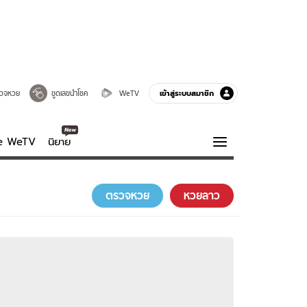
เข้าสู่ระบบสมาชิก
วจหวย
ขูดเลขนำโชค
WeTV
ve WeTV
นิยาย
รบรส
ความรู้รอบตัว
ตรวจหวย
หวยลาว
ฮาวทู
กูรู-รอบรู้