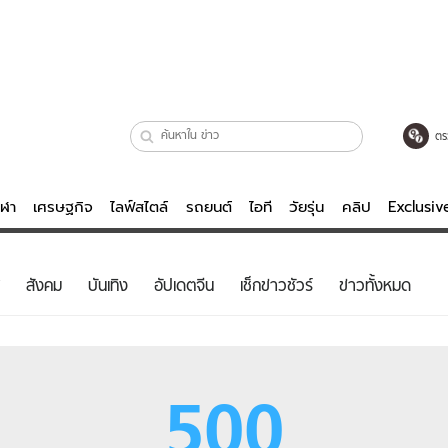
ตร
ีฬา
เศรษฐกิจ
ไลฟ์สไตล์
รถยนต์
ไอที
วัยรุ่น
คลิป
Exclusi
ตรวจหวย
ไลฟ์สไตล์
บันเทิงค
สังคม
บันเทิง
อัปเดตจีน
เช็กข่าวชัวร์
ข่าวทั้งหมด
ผู้หญิง
หนัง-ละคร
ผู้ชาย
เพลง
ย
วัยรุ่น
เกมส์
500
ไอที
คลิป
รถยนต์
พอดแคสต์