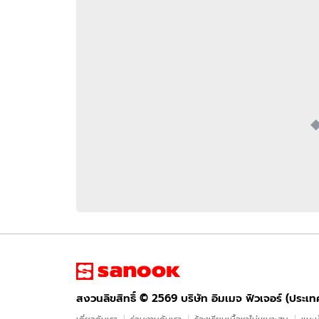
อัปเดตจีน
เช็กข่าวชัวร์
ติดตามสนุกโซเชี
ดาวน์โหลดสนุกแอปฟรี
สงวนลิขสิทธิ์ ©
2569
บริษัท อิมเมจ ฟิวเจอร์ (ประเทศไทย) จำกัด
สงวนลิขสิทธิ์ ©
2569
บริษัท อิมเมจ ฟิวเจอร์ (ประเ