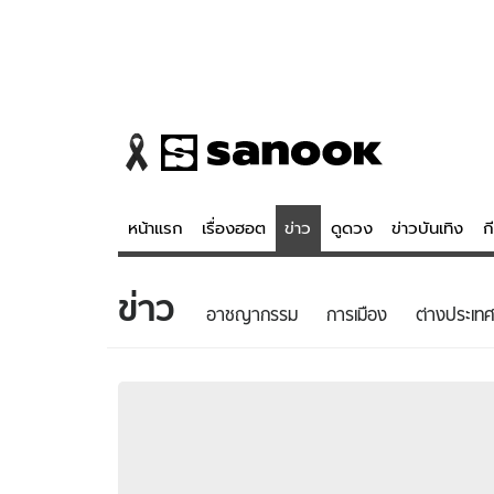
หน้าแรก
เรื่องฮอต
ข่าว
ดูดวง
ข่าวบันเทิง
ก
ข่าว
ข่าว
ดูดวง - 
อาชญากรรม
การเมือง
ต่างประเทศ
เรื่องฮอต
ดูดวง
ข่าว
หวยไทย
ข่าวบันเทิง
สถิติหวยไท
ข่าวกีฬา
หวยลาว
ข่าวเศรษฐกิจ