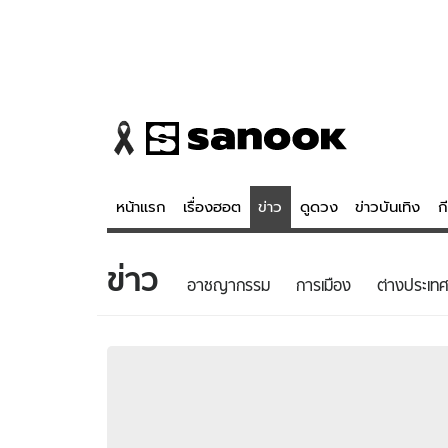
หน้าแรก
เรื่องฮอต
ข่าว
ดูดวง
ข่าวบันเทิง
ก
ข่าว
ข่าว
ดูดวง - 
อาชญากรรม
การเมือง
ต่างประเทศ
เรื่องฮอต
ดูดวง
ข่าว
หวยไทย
ข่าวบันเทิง
สถิติหวยไท
ข่าวกีฬา
หวยลาว
ข่าวเศรษฐกิจ