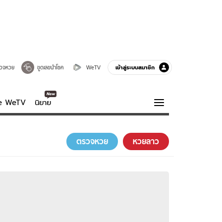
เข้าสู่ระบบสมาชิก
วจหวย
ขูดเลขนำโชค
WeTV
ve WeTV
นิยาย
รบรส
ความรู้รอบตัว
ตรวจหวย
หวยลาว
ฮาวทู
กูรู-รอบรู้