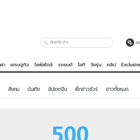
ตร
ีฬา
เศรษฐกิจ
ไลฟ์สไตล์
รถยนต์
ไอที
วัยรุ่น
คลิป
Exclusi
ตรวจหวย
ไลฟ์สไตล์
บันเทิงค
สังคม
บันเทิง
อัปเดตจีน
เช็กข่าวชัวร์
ข่าวทั้งหมด
ผู้หญิง
หนัง-ละคร
ผู้ชาย
เพลง
ย
วัยรุ่น
เกมส์
500
ไอที
คลิป
รถยนต์
พอดแคสต์