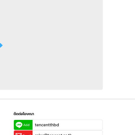
 WeTV
ติดต่อโฆษณา
tencentthbd
sales@tencent.co.th
รา
ร้องเรียนเนื้อหาไม่เหมาะสม
แนะนำติชม แจ้งปัญหาการใช้งาน
ติดต่อโฆษณา
tencentthbd
Add