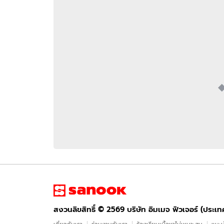
อัปเดตจีน
เช็กข่าวชัวร์
ติดตามสนุกโซเชี
ดาวน์โหลดสนุกแอปฟรี
สงวนลิขสิทธิ์ ©
2569
บริษัท อิมเมจ ฟิวเจอร์ (ประเทศไทย) จำกัด
สงวนลิขสิทธิ์ ©
2569
บริษัท อิมเมจ ฟิวเจอร์ (ประเ