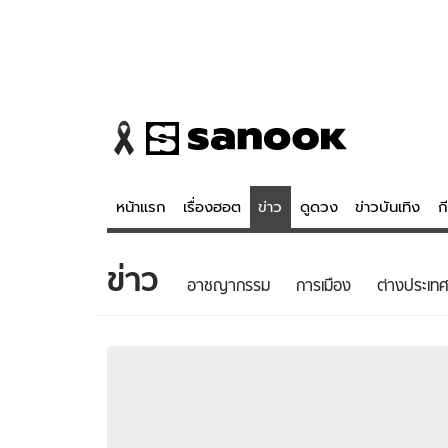
หน้าแรก
เรื่องฮอต
ข่าว
ดูดวง
ข่าวบันเทิง
ก
ข่าว
ข่าว
ดูดวง - 
อาชญากรรม
การเมือง
ต่างประเทศ
เรื่องฮอต
ดูดวง
ข่าว
หวยไทย
ข่าวบันเทิง
สถิติหวยไท
ข่าวกีฬา
หวยลาว
ข่าวเศรษฐกิจ