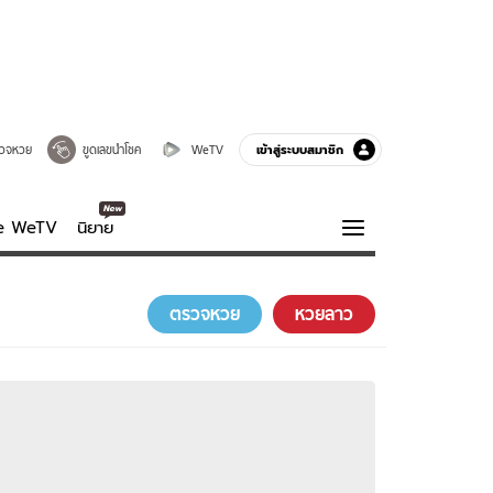
เข้าสู่ระบบสมาชิก
วจหวย
ขูดเลขนำโชค
WeTV
ve WeTV
นิยาย
รบรส
ความรู้รอบตัว
ตรวจหวย
หวยลาว
ฮาวทู
กูรู-รอบรู้