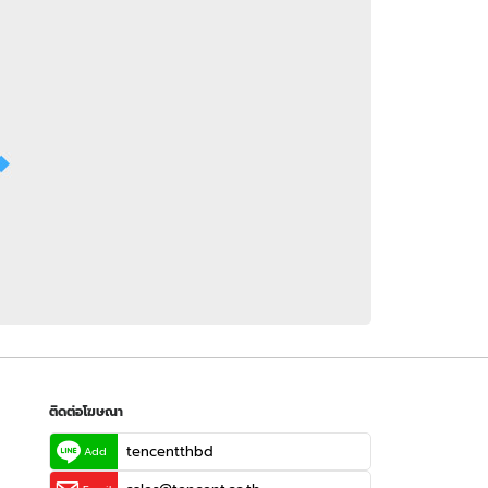
 WeTV
ติดต่อโฆษณา
tencentthbd
sales@tencent.co.th
รา
ร้องเรียนเนื้อหาไม่เหมาะสม
แนะนำติชม แจ้งปัญหาการใช้งาน
ติดต่อโฆษณา
tencentthbd
Add