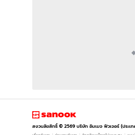
อัปเดตจีน
เช็กข่าวชัวร์
ติดตามสนุกโซเชี
ดาวน์โหลดสนุกแอปฟรี
สงวนลิขสิทธิ์ ©
2569
บริษัท อิมเมจ ฟิวเจอร์ (ประเทศไทย) จำกัด
สงวนลิขสิทธิ์ ©
2569
บริษัท อิมเมจ ฟิวเจอร์ (ประเ