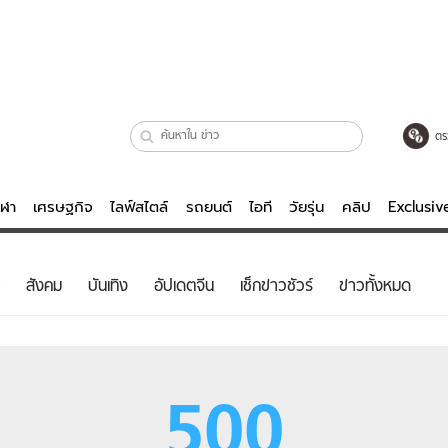
ตร
ีฬา
เศรษฐกิจ
ไลฟ์สไตล์
รถยนต์
ไอที
วัยรุ่น
คลิป
Exclusi
ตรวจหวย
ไลฟ์สไตล์
บันเทิงค
สังคม
บันเทิง
อัปเดตจีน
เช็กข่าวชัวร์
ข่าวทั้งหมด
ผู้หญิง
หนัง-ละคร
ผู้ชาย
เพลง
ย
วัยรุ่น
เกมส์
500
ไอที
คลิป
รถยนต์
พอดแคสต์