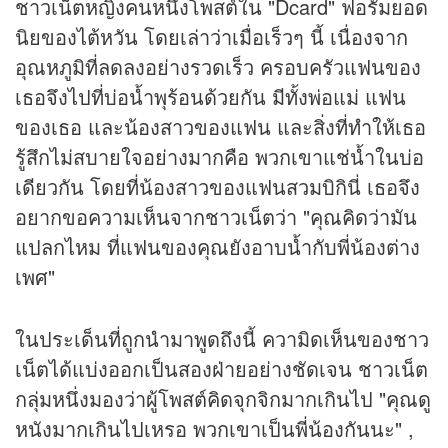
ชาวเน็ตหญิงคนหนึ่งโพสต์ใน "Dcard" ฟอรัมยอด
นิยของไต้หวัน โดยเล่าว่าเมื่อเร็วๆ นี้ เนื่องจาก
อุณหภูมิที่ลดลงอย่างรวดเร็ว ครอบครัวแฟนของ
เธอจึงไปที่บ่อน้ำพุร้อนด้วยกัน มีทั้งพ่อแม่ แฟน
ของเธอ และน้องสาวของแฟน และสิ่งที่ทำให้เธอ
รู้สึกไม่สบายใจอย่างมากคือ พวกเขาแช่น้ำในบ่อ
เดียวกัน โดยที่น้องสาวของแฟนสวมบิกินี่ เธอจึง
อยากขอความเห็นจากชาวเน็ตว่า "คุณคิดว่ามัน
แปลกไหม ที่แฟนของคุณยังอาบน้ำกับพี่น้องต่าง
เพศ"
ในประเด็นที่ถูกนำมาพูดถึงนี้ ความิดเห็นของชาว
เน็ตได้แบ่งออกเป็นสองฝ่ายอย่างชัดเจน ชาวเน็ต
กลุ่มหนึ่งมองว่าผู้โพสต์คิดจุกจิกมากเกินไป "คุณดู
หนังมากเกินไปเหรอ พวกเขาเป็นพี่น้องกันนะ" ,