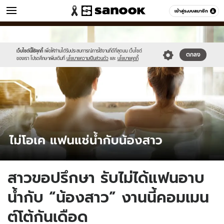
ข่าว
เข้าสู่ระบบสมาชิก
หมวดอื่นๆ
//s.isanook.com/ns/0/ud/1740/8703530/448348.jpg
Sanook
//s.isanook.com/sr/0/images/logo-
600
60
new-
sanook.png
เว็บไซต์นี้ใช้คุกกี้
เพื่อให้ท่านได้รับประสบการณ์การใช้งานที่ดีที่สุดบน เว็บไซต์
ตกลง
ของเรา โปรดศึกษาเพิ่มเติมที่
นโยบายความเป็นส่วนตัว
และ
นโยบายคุกกี้
สาวขอปรึกษา รับไม่ได้แฟนอาบ
น้ำกับ “น้องสาว” งานนี้คอมเมน
ต์โต้กันเดือด