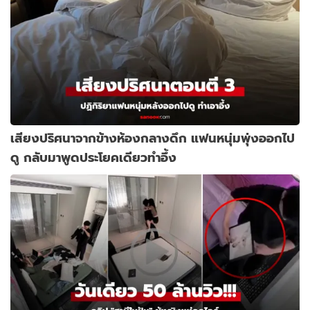
เสียงปริศนาจากข้างห้องกลางดึก แฟนหนุ่มพุ่งออกไป
ดู กลับมาพูดประโยคเดียวทำอึ้ง