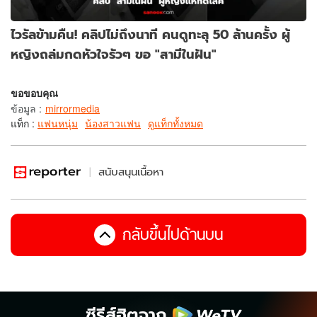
ไวรัลข้ามคืน! คลิปไม่ถึงนาที คนดูทะลุ 50 ล้านครั้ง ผู้
หญิงถล่มกดหัวใจรัวๆ ขอ "สามีในฝัน"
ขอขอบคุณ
ข้อมูล
:
mirrormedia
แท็ก :
แฟนหนุ่ม
น้องสาวแฟน
ดูแท็กทั้งหมด
สนับสนุนเนื้อหา
กลับขึ้นไปด้านบน
ซีรีส์ฮิตจาก