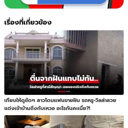
เรื่องที่เกี่ยวข้อง
เทียบให้ดูชัดๆ สาวโดนแฟนขายฝัน รถหรู-วิลล่าสวย
แต่งเข้าบ้านถึงกับเหวอ อะไรกันคะเนี่ย?!