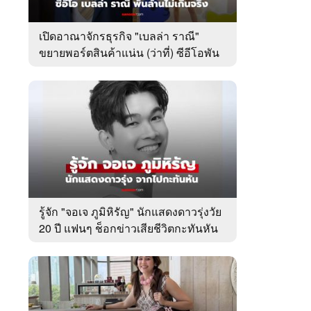
เปิดอาณาจักรธุรกิจ "เบลล่า ราณี"
ขยายพอร์ตสินค้าแน่น (ว่าที่) ซีอีโอพัน
ล้านเคียงข้าง "วิล ชวิณ"
รู้จัก "จอเจ ภูมิหิรัญ" นักแสดงดาวรุ่งวัย
20 ปี แฟนๆ ช็อกข่าวเสียชีวิตกะทันหัน