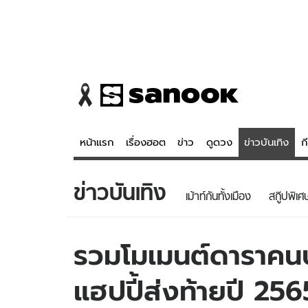
หน้าแรก
เรื่องฮอต
ข่าว
ดูดวง
ข่าวบันเทิง
ก
ข่าวบันเทิง
ข่าว
ดูดวง - 
เม้าท์กันทั้งเมือง
สกู๊ปพิเศ
เรื่องฮอต
ดูดวง
ข่าว
หวยไทย
รวมโมเมนต์ดาราคนบ
ข่าวบันเทิง
สถิติหวยไท
แฮปปี้ส่งท้ายปี 256
ข่าวกีฬา
หวยลาว
ข่าวเศรษฐกิจ