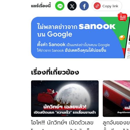
คริสต์มาส
แชร์เรื่องนี้
Copy link
แฮปปี้
ส่ง
ท้าย
ปี
2565
เรื่องที่เกี่ยวข้อง
โอโห!!! นักวิทย์ฯ เปิดตัวเลข
ลูกจับของข