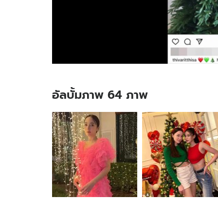
อัลบั้มภาพ 64 ภาพ
อัลบั้ม
ภาพ
64
ภาพ
ของ
รวม
โมเมนต์
ดารา
คน
บันเทิง
ฉลอง