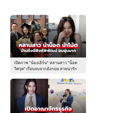
เปิดภาพ "น้องเอิร์น" หลานสาว "น็อต
วิศรุต" เรียนจบจากอังกฤษ สวยน่ารัก
มาก