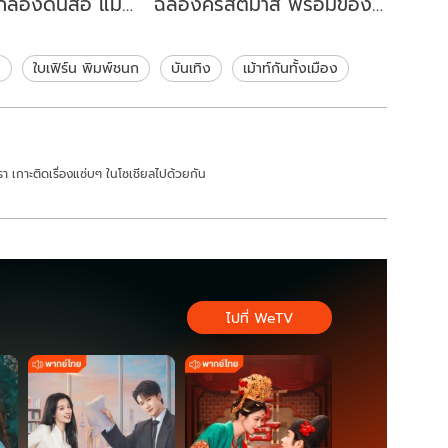
ด้กล่องดินสอ แม่
ฉลองคริสต์มาส พร้อมของ
ับพูดไม่ออก
ขวัญสุดพิเศษ ไม่เหมือนใคร
า
ใบเฟิร์น พิมพ์ชนก
บันเทิง
เม้าท์กันทั้งเมือง
า เกาะติดเรื่องแซ่บๆ ในโซเชียลไปด้วยกัน
ไปที่ WeTV