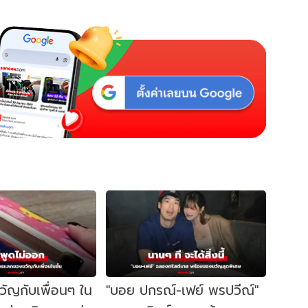
วัญกับเพื่อนๆ ใน
"บอย ปกรณ์-เฟย์ พรปวีณ์"