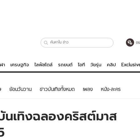
ตร
ีฬา
เศรษฐกิจ
ไลฟ์สไตล์
รถยนต์
ไอที
วัยรุ่น
คลิป
Exclusi
ตรวจหวย
ไลฟ์สไตล์
บันเทิงค
ษ
ย้อนวันวาน
ข่าวบันเทิงทั้งหมด
เพลง
หนัง-ละคร
ผู้หญิง
หนัง-ละคร
ผู้ชาย
เพลง
ันเทิงฉลองคริสต์มาส
ย
วัยรุ่น
เกมส์
5
ไอที
คลิป
รถยนต์
พอดแคสต์