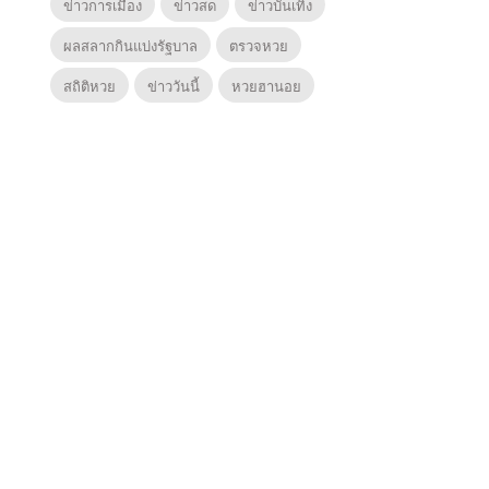
ข่าวการเมือง
ข่าวสด
ข่าวบันเทิง
ผลสลากกินแบ่งรัฐบาล
ตรวจหวย
สถิติหวย
ข่าววันนี้
หวยฮานอย