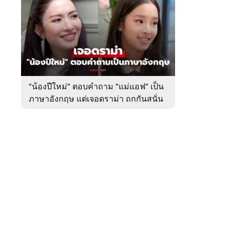
สัปดาห์
ของ
หมวด
บันเทิง
 WeTV
"น้องปีใหม่" ตอบคำถาม "แม่แอฟ" เป็น
ภาษาอังกฤษ แต่เจอดราม่า ถกกันสนั่น
ติดต่อโฆษณา
tencentthbd
sales@tencent.co.th
รา
ร้องเรียนเนื้อหาไม่เหมาะสม
แนะนำติชม แจ้งปัญหาการใช้งาน