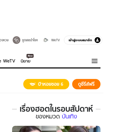
เข้าสู่ระบบสมาชิก
วจหวย
ขูดเลขนำโชค
WeTV
ve WeTV
นิยาย
รบรส
ความรู้รอบตัว
ป้าหอยซอย 6
ดูซีรีส์ฟรี
ฮาวทู
กูรู-รอบรู้
เรื่องฮอตในรอบสัปดาห์
เรื่อง
ของ
หมวด
บันเทิง
ฮอต
ใน
รอบ