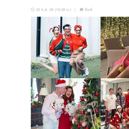
อัปเดตจีน
25 ธ.ค. 65 (19:28 น.)
พิมพ์
เช็กข่าวชัวร์
ติดตามสนุกโซเชี
ดาวน์โหลดสนุกแอปฟรี
สงวนลิขสิทธิ์ ©
2569
บริษัท อิมเมจ ฟิวเจอร์ (ประเทศไทย) จำกัด