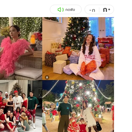
ก
สุขภาพ
+
ดูทีวี
-
ก
กดฟัง
เที่ยว-กิน
WeTV
Tasteful Thailand
Exclusive
Sanook Choice
นิยาย
ยลได้ที่
ร่วมงานกับเ