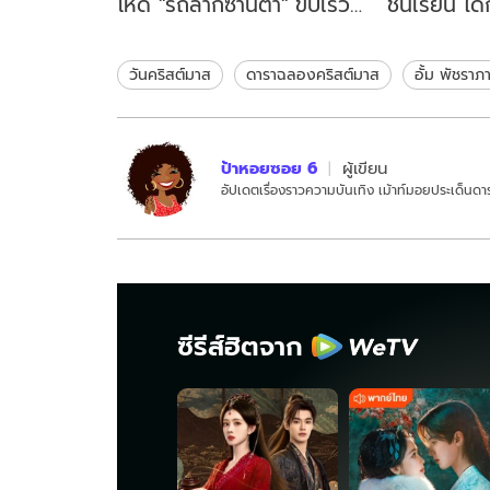
โหด "รถลากซานต้า" ขับเร็วกี่
ชั้นเรียน ไ
กม./ชม. คืนเดียวแจกของทั้ว
เปิดดู ถึงก
โลก
วันคริสต์มาส
ดาราฉลองคริสต์มาส
อั้ม พัชราภ
ป้าหอยซอย 6
ผู้เขียน
อัปเดตเรื่องราวความบันเทิง เม้าท์มอยประเด็นดาร
ซีรีส์ฮิตจาก