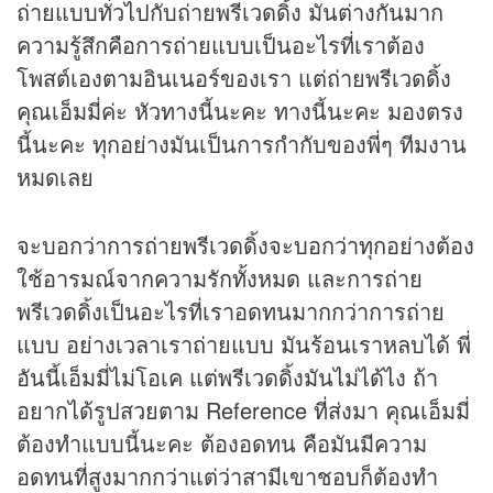
ถ่ายแบบทั่วไปกับถ่ายพรีเวดดิ้ง มันต่างกันมาก
ความรู้สึกคือการถ่ายแบบเป็นอะไรที่เราต้อง
โพสต์เองตามอินเนอร์ของเรา แต่ถ่ายพรีเวดดิ้ง
คุณเอ็มมี่ค่ะ หัวทางนี้นะคะ ทางนี้นะคะ มองตรง
นี้นะคะ ทุกอย่างมันเป็นการกำกับของพี่ๆ ทีมงาน
หมดเลย
จะบอกว่าการถ่ายพรีเวดดิ้งจะบอกว่าทุกอย่างต้อง
ใช้อารมณ์จากความรักทั้งหมด และการถ่าย
พรีเวดดิ้งเป็นอะไรที่เราอดทนมากกว่าการถ่าย
แบบ อย่างเวลาเราถ่ายแบบ มันร้อนเราหลบได้ พี่
อันนี้เอ็มมี่ไม่โอเค แต่พรีเวดดิ้งมันไม่ได้ไง ถ้า
อยากได้รูปสวยตาม Reference ที่ส่งมา คุณเอ็มมี่
ต้องทำแบบนี้นะคะ ต้องอดทน คือมันมีความ
อดทนที่สูงมากกว่าแต่ว่าสามีเขาชอบก็ต้องทำ