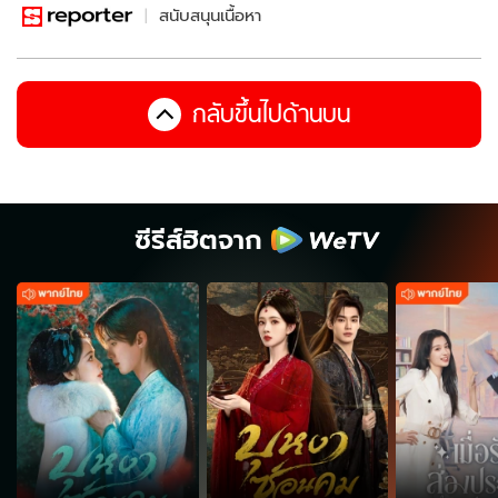
สนับสนุนเนื้อหา
กลับขึ้นไปด้านบน
ซีรีส์ฮิตจาก