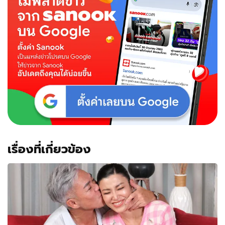
พรีเวดดิ้ง
แล้ว
หลัง
สามี
ทำ
เซอร์ไพรส์
ขอ
แต่งงาน
เรื่องที่เกี่ยวข้อง