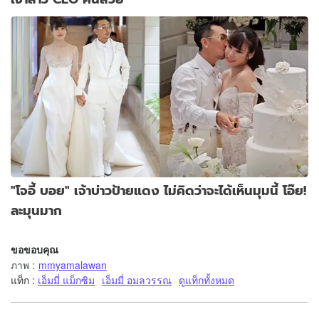
"โจอี้ บอย" เจ้าบ่าวป้ายแดง ไม่คิดว่าจะได้เห็นมุมนี้ โอ๊ย!
ละมุนมาก
ขอขอบคุณ
ภาพ
:
mmyamalawan
แท็ก :
เอ็มมี่ แม็กซิม
เอ็มมี่ อมลวรรณ
ดูแท็กทั้งหมด