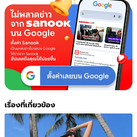
เป็น
อก
เอว
เป็น
เอว
ใส่
บิ
กินี่
สาด
ความ
แซ่บ
แต่
ละ
ช็อต
คือ
ปัง
เรื่องที่เกี่ยวข้อง
มาก