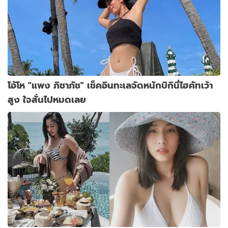
โอ้โห "แพง ภิชาภัช" เช็คอินทะเลจัดหนักบิกินี่ไฮคัทเว้า
สูง ใจสั่นไปหมดเลย