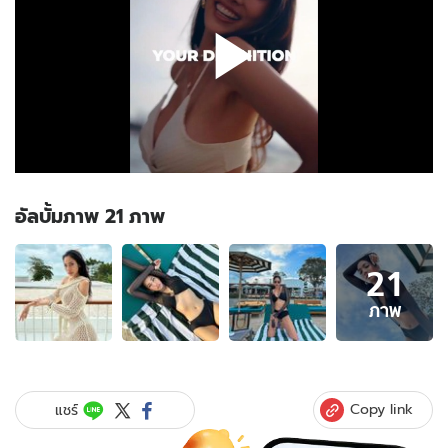
อัลบั้มภาพ 21 ภาพ
อัลบั้ม
21
ภาพ
21
ภาพ
ภาพ
ของ
"แพง
ภิ
ชา
Copy link
แชร์
ภัช"
อก