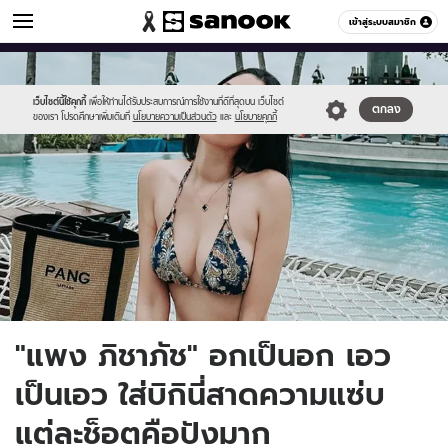
ข่าวบันเทิง
เข้าสู่ระบบสมาชิก
หมวดอื่นๆ
//s.isanook.com/ns/0/ud/1739/8698470/pang.jpg
Sanook
//s.isanook.com/sr/0/images/logo-
600
60
new-
sanook.png
เว็บไซต์นี้ใช้คุกกี้
เพื่อให้ท่านได้รับประสบการณ์การใช้งานที่ดีที่สุดบน เว็บไซต์
ตกลง
ของเรา โปรดศึกษาเพิ่มเติมที่
นโยบายความเป็นส่วนตัว
และ
นโยบายคุกกี้
"แพง ภิชาภัช" อกเป็นอก เอว
เป็นเอว ใส่บิกินี่สาดความแซ่บ
แต่ละช็อตคือปังมาก