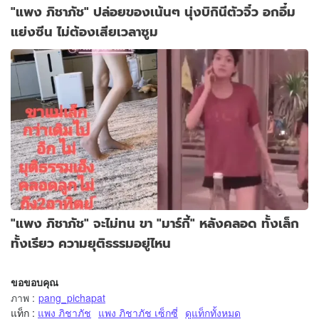
"แพง ภิชาภัช" ปล่อยของเน้นๆ นุ่งบิกินีตัวจิ๋ว อกอึ๋ม
แย่งซีน ไม่ต้องเสียเวลาซูม
"แพง ภิชาภัช" จะไม่ทน ขา "มาร์กี้" หลังคลอด ทั้งเล็ก
ทั้งเรียว ความยุติธรรมอยู่ไหน
ขอขอบคุณ
ภาพ
:
pang_pichapat
แท็ก :
แพง ภิชาภัช
แพง ภิชาภัช เซ็กซี่
ดูแท็กทั้งหมด