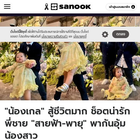
ข่าวบันเทิง
เข้าสู่ระบบสมาชิก
หมวดอื่นๆ
//s.isanook.com/ns/0/ud/1739/8697338/page.jpg
Sanook
//s.isanook.com/sr/0/images/logo-
600
60
new-
sanook.png
เว็บไซต์นี้ใช้คุกกี้
เพื่อให้ท่านได้รับประสบการณ์การใช้งานที่ดีที่สุดบน เว็บไซต์
ตกลง
ของเรา โปรดศึกษาเพิ่มเติมที่
นโยบายความเป็นส่วนตัว
และ
นโยบายคุกกี้
"น้องเกล" สู้ชีวิตมาก ช็อตน่ารัก
พี่ชาย "สายฟ้า-พายุ" พากันอุ้ม
น้องสาว