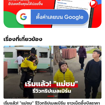
กัน
อุ้ม
น้อง
สาว
เรื่องที่เกี่ยวข้อง
เริ่มแล้ว! "แม่ชม" รีวิวทริปเมลเบิร์น ชาวเน็ตอึ้งบิลราคา