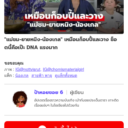
"แม่ชม-ยายหนิง-น้องเกล" เหมือนก็อบปี้และวาง ช็อ
ตนี้คือเป๊ะ DNA แรงมาก
ขอขอบคุณ
ภาพ
:
IG@nottvisrut
,
IG@chomismaterialgirl
แท็ก :
น้องเกล
สายฟ้า พายุ
ดูแท็กทั้งหมด
ป้าหอยซอย 6
ผู้เขียน
อัปเดตเรื่องราวความบันเทิง เม้าท์มอยประเด็นดารา เกาะติด
เรื่องแซ่บๆ ในโซเชียลไปด้วยกัน