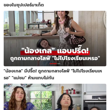
ของในซุปเปอร์มาเก็ต
"น้องเกล" มีปรี๊ด! ถูกถามกลางไลฟ์ "ไม่ไปโรงเรียนเห
รอ" "แม่ชม" ห้ามแทบไม่ทัน