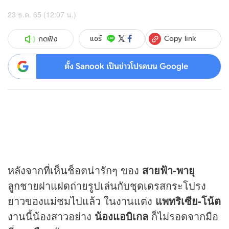
23 ธ.ค. 65 (12:07 น.)
Copy link
แชร์
กดฟัง
ตั้ง Sanook เป็นข่าวโปรดบน Google
หลังจากที่เห็นช็อตน่ารักๆ ของ
สายฟ้า-พายุ
ลูกชายฝาแฝดถ่ายรูปเล่นกับชุดเดรสกระโปรง
ยาวของแม่ชมไปแล้ว ในงานแต่ง
แพทริเซีย-โน้ต
งานนี้น้องสาวอย่าง
น้องแอบิเกล
ก็ไม่รอดจากมือ