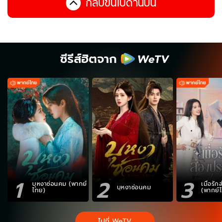
กลับขึ้นไปด้านบน
ซีรีส์ฮิตจาก
1
2
3
บุหงาซ่อนคม (พากย์
เมื่อรั
บุหงาซ่อนคม
ไทย)
(พากย์
ไปที่ WeTV