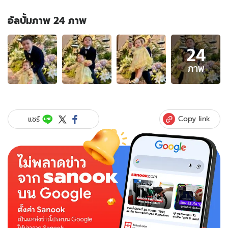
อัลบั้มภาพ 24 ภาพ
อัลบั้ม
24
ภาพ
24
ภาพ
ภาพ
ของ
"น้อง
เกล"
สู้
Copy link
แชร์
ชีวิต
มาก
ช็อ
ตน่า
รัก
พี่
ชาย
"สายฟ้า-
พายุ"
พา