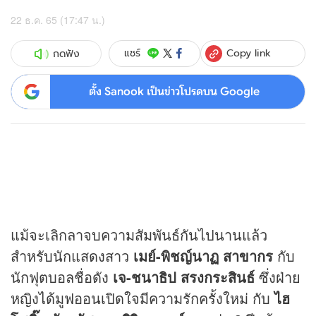
22 ธ.ค. 65 (17:47 น.)
Copy link
แชร์
กดฟัง
ตั้ง Sanook เป็นข่าวโปรดบน Google
แม้จะเลิกลาจบความสัมพันธ์กันไปนานแล้ว
สำหรับนักแสดงสาว
เมย์
-พิชญ์นาฏ สาขากร
กับ
นักฟุตบอลชื่อดัง
เจ
-ชนาธิป สรงกระสินธ์
ซึ่งฝ่าย
หญิงได้มูฟออนเปิดใจมีความรักครั้งใหม่ กับ
ไฮ