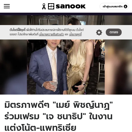
ข่าวบันเทิง
เข้าสู่ระบบสมาชิก
หมวดอื่นๆ
//s.isanook.com/ns/0/ud/1738/8694415/mj01.jpg
Sanook
//s.isanook.com/sr/0/images/logo-
600
60
new-
sanook.png
เว็บไซต์นี้ใช้คุกกี้
เพื่อให้ท่านได้รับประสบการณ์การใช้งานที่ดีที่สุดบน เว็บไซต์
ตกลง
ของเรา โปรดศึกษาเพิ่มเติมที่
นโยบายความเป็นส่วนตัว
และ
นโยบายคุกกี้
มิตรภาพดีๆ "เมย์ พิชญ์นาฏ"
ร่วมเฟรม "เจ ชนาธิป" ในงาน
แต่งโน้ต-แพทริเซีย