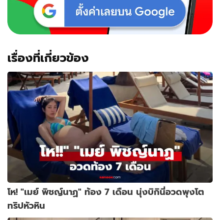
ทริ
เซีย
เรื่องที่เกี่ยวข้อง
โห! "เมย์ พิชญ์นาฏ" ท้อง 7 เดือน นุ่งบิกินี่อวดพุงโต
ทริปหัวหิน