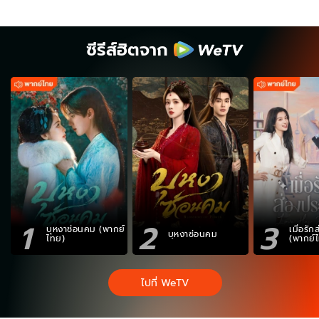
ซีรีส์ฮิตจาก
1
2
3
บุหงาซ่อนคม (พากย์
เมื่อรั
บุหงาซ่อนคม
ไทย)
(พากย์
ไปที่ WeTV