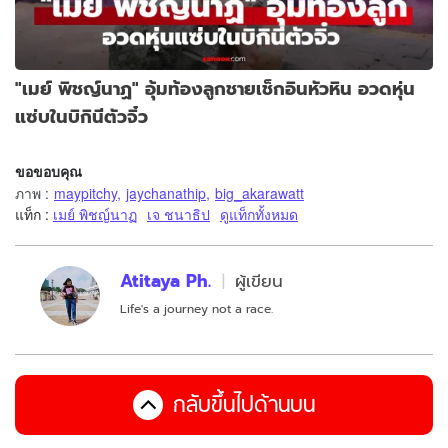
"เมย์ พิชญ์นาฏ" อุ้มท้องลูกชายเช็กอินหัวหิน อวดหุ่น
แซ่บในบิกินีตัวจิ๋ว
ขอขอบคุณ
ภาพ
:
maypitchy
,
jaychanathip
,
big_akarawatt
แท็ก :
เมย์ พิชญ์นาฏ
เจ ชนาธิป
ดูแท็กทั้งหมด
Atitaya Ph.
ผู้เขียน
Life's a journey not a race.
กลับขึ้นไปด้านบน