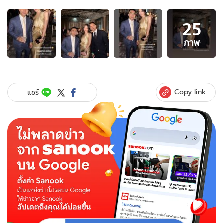
อัลบั้ม
25
ภาพ
25
ภาพ
ภาพ
ของ
มิตรภาพ
ดีๆ
"เมย์
Copy link
แชร์
พิชญ์
นาฏ"
ร่วม
เฟรม
"เจ
ชนา
ธิป"
ใน
งาน
แต่ง
โน้ต-
แพ