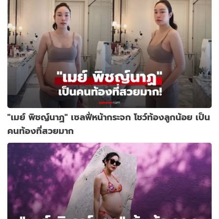
"เมย์ พิชญ์นาฏ" เซลฟี่หน้ากระจก โชว์ท้องลูกน้อย เป็น
คนท้องที่สวยมาก