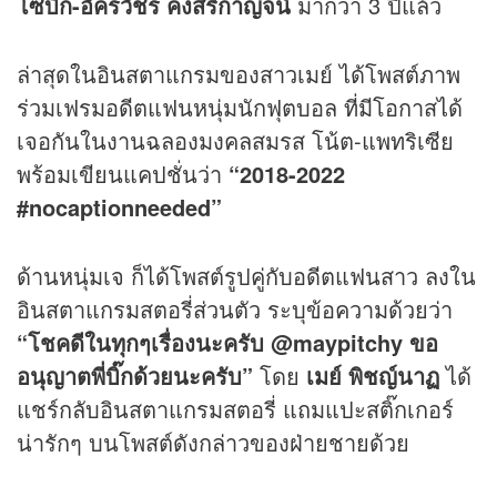
โซบิ๊ก
-อัครวัชร คงสิริกาญจน์
มากว่า 3 ปีแล้ว
ล่าสุดในอินสตาแกรมของสาวเมย์ ได้โพสต์ภาพ
ร่วมเฟรมอดีตแฟนหนุ่มนักฟุตบอล ที่มีโอกาสได้
เจอกันในงานฉลองมงคลสมรส โน้ต-แพทริเซีย
พร้อมเขียนแคปชั่นว่า
“2018-2022
#nocaptionneeded”
ด้านหนุ่มเจ ก็ได้โพสต์รูปคู่กับอดีตแฟนสาว ลงใน
อินสตาแกรมสตอรี่ส่วนตัว ระบุข้อความด้วยว่า
“โชคดีในทุกๆเรื่องนะครับ @maypitchy ขอ
อนุญาตพี่บิ๊กด้วยนะครับ”
โดย
เมย์ พิชญ์นาฏ
ได้
แชร์กลับอินสตาแกรมสตอรี่ แถมแปะสติ๊กเกอร์
น่ารักๆ บนโพสต์ดังกล่าวของฝ่ายชายด้วย