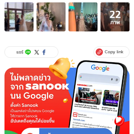
อัลบั้ม
22
ภาพ
22
ภาพ
ภาพ
ของ
น้ำตา
คลอ
งาน
Copy link
แชร์
แต่ง
"แพ
ทริ
เซีย-
โน้ต"
คุณ
พ่อ
เดวิด
ส่งตัว
ลูกสาว
อย่าง
ซึ้ง
ใจ