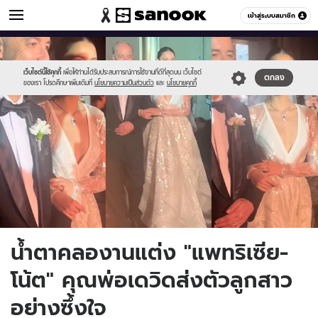
ข่าวบันเทิง
เข้าสู่ระบบสมาชิก
หมวดอื่นๆ
//s.isanook.com/ns/0/ud/1738/8694294/18.jpg
Sanook
//s.isanook.com/sr/0/images/logo-
600
60
new-
sanook.png
เว็บไซต์นี้ใช้คุกกี้
เพื่อให้ท่านได้รับประสบการณ์การใช้งานที่ดีที่สุดบน เว็บไซต์
ตกลง
ของเรา โปรดศึกษาเพิ่มเติมที่
นโยบายความเป็นส่วนตัว
และ
นโยบายคุกกี้
น้ำตาคลองานแต่ง "แพทริเซีย-
โน้ต" คุณพ่อเดวิดส่งตัวลูกสาว
อย่างซึ้งใจ