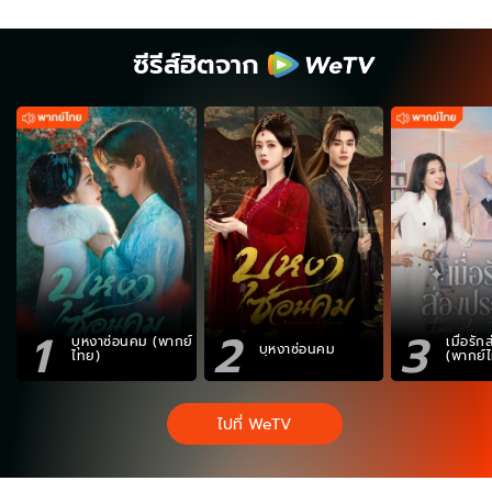
ซีรีส์ฮิตจาก
1
2
3
บุหงาซ่อนคม (พากย์
เมื่อรั
บุหงาซ่อนคม
ไทย)
(พากย์
ไปที่ WeTV