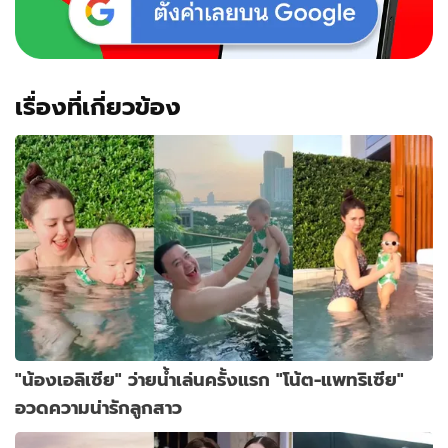
เรื่องที่เกี่ยวข้อง
"น้องเอลิเซีย" ว่ายน้ำเล่นครั้งแรก "โน้ต-แพทริเซีย"
อวดความน่ารักลูกสาว