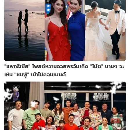
"แพทริเซีย" โพสต์หวานอวยพรวันเกิด "โน้ต" นานๆ จะ
เห็น "ชมพู่" เข้าไปคอมเมนต์