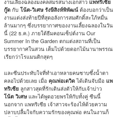
งานเลี้ยงฉลองมงคลสมรสนางเอกสาว
แพทริเซีย
กู๊ด
กับ
โน้ต-วิเศษ รังษีสิงห์พิพัฒน์
ต้องบอกว่าเป็น
งานแต่งส่งท้ายปีที่สุดอลังการสมศักดิ์สะใภ้หมื่น
ล้านมากๆ ซึ่งบรรยากาศของงานเลี้ยงฉลองในวัน
นี้ (22 ธ.ค.) ภายใต้ธีมคอนเซ็ปต์งาน Our
Summer In the Garden ตกแต่งสถานที่เป็น
บรรยากาศในสวน เต็มไปด้วยดอกไม้นานาพรรณ
เรียกว่าโรแมนติกสุดๆ
และซีนประทับใจที่ทำเอาหลายคนซาบซึ้งน้ำตา
คลอไปด้วยเลย เมื่อ
คุณพ่อเดวิด
ได้เดินจับมือ
แพ
ทริเซีย
ลูกสาวสุดที่รักเดินส่งตัวให้กับเจ้าบ่าว
โน้ต วิเศษ
และได้พูดอวยพรให้กับทั้งคู่ ซีนนี้
นอกจาก แพทริเซีย เจ้าสาวจะร้องไห้ด้วยความ
ปลาบปลื้มใจกับความรักของคุณพ่อ คนในงานก็