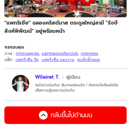
"แพทริเซีย" ฉลองคริสต์มาส ตระกูลใหญ่สามี "รังษี
สิงห์พิพัฒน์" อยู่พร้อมหน้า
ขอขอบคุณ
ภาพ
:
mintnawinda
,
patriciagoodfanclub
,
notevises
แท็ก :
แพทริเซีย กู๊ด
แพทริเซีย แต่งงาน
ดูแท็กทั้งหมด
Wilairat T.
ผู้เขียน
สนใจข่าวบันเทิง/ สัมภาษณ์คนดัง / ติดตามโซเชียลมีเดีย
เพื่อความรู้และความบันเทิง
กลับขึ้นไปด้านบน