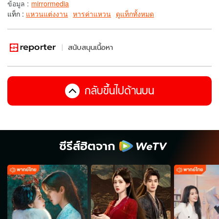
ข้อมูล
:
mirrormedia
แท็ก :
แหวนแต่งงาน
หารค่าแหวน
ดูแท็กทั้งหมด
สนับสนุนเนื้อหา
กลับขึ้นไปด้านบน
ซีรีส์ฮิตจาก