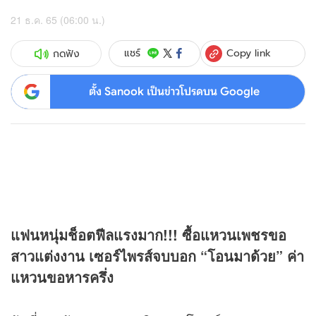
21 ธ.ค. 65 (06:00 น.)
Copy link
แชร์
กดฟัง
ตั้ง Sanook เป็นข่าวโปรดบน Google
แฟนหนุ่มช็อตฟีลแรงมาก!!! ซื้อแหวนเพชรขอ
สาวแต่งงาน เซอร์ไพรส์จบบอก “โอนมาด้วย” ค่า
แหวนขอหารครึ่ง