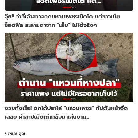
อุ๊ย!! ว่าที่เจ้าสาวอวดแหวนเพชรเม็ดโต แต่ชาวเน็ต
ช็อตฟิล ละสายตาจาก "เล็บ" ไม่ได้จริงๆ
ซวยทั้งเรือ! ตกได้ปลาใส่ "แหวนเพชร" กัปตันหน้าซีด
เฉลย คำสาปเมียเก่ากลับมาเล่นงาน...
ขอขอบคุณ