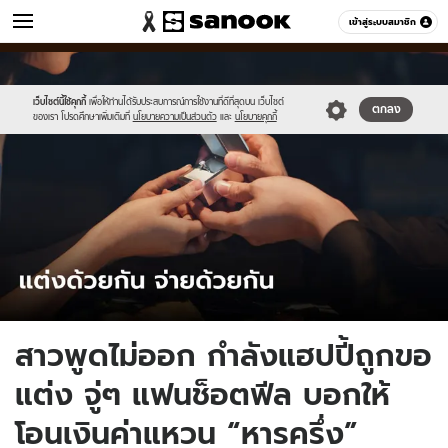
ข่าว
เข้าสู่ระบบสมาชิก
หมวดอื่นๆ
//s.isanook.com/ns/0/ud/1738/8690402/307830.jpg
Sanook
//s.isanook.com/sr/0/images/logo-
600
60
new-
sanook.png
เว็บไซต์นี้ใช้คุกกี้
เพื่อให้ท่านได้รับประสบการณ์การใช้งานที่ดีที่สุดบน เว็บไซต์
ตกลง
ของเรา โปรดศึกษาเพิ่มเติมที่
นโยบายความเป็นส่วนตัว
และ
นโยบายคุกกี้
สาวพูดไม่ออก กำลังแฮปปี้ถูกขอ
แต่ง จู่ๆ แฟนช็อตฟีล บอกให้
โอนเงินค่าแหวน “หารครึ่ง”