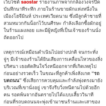
เว็บไซต์
saostar
รายงานภาพจากกล้องวงจรปิด
บันทึกนาทีระทึก ภายในร้านขายผักแห่งหนึ่งใน
เมืองโฮจีมินห์ ประเทศเวียดนาม ซึ่งมีลูกค้าชายที่
สวมหมวกกันน็อกไว้บนศีรษะ กำลังเลือกซื้อผักอยู่
ในร้านแผงลอย และมีผู้หญิงที่เป็นเจ้าของร้านนั่ง
ถัดออกไป
เหตุการณ์เหมือนดำเนินไปอย่างปกติ จนกระทั่ง
จู่ๆ มีเจ้าของร้านได้ยินเสียงการเคลื่อนไหวของสิ่ง
ปริศนา เธอตัดสินใจวิ่งหนีออกจากที่เกิดเหตุไป
ก่อนอย่างรวดเร็ว ในขณะที่ลูกค้าเพิ่งสังเกต
“รถ
บดถนน”
ซึ่งเสียการควบคุมและกำลังพุ่งตรงมายัง
บริเวณที่เขานั่งอยู่ เขาจึงรีบวิ่งหนีตามไปด้วยอีก
คน รอดพ้นจากอันตรายไปได้แบบเสี้ยววินาที
ก่อนที่รถบดถนนจะพุ่งเข้ามาชนร้านและเสาของ