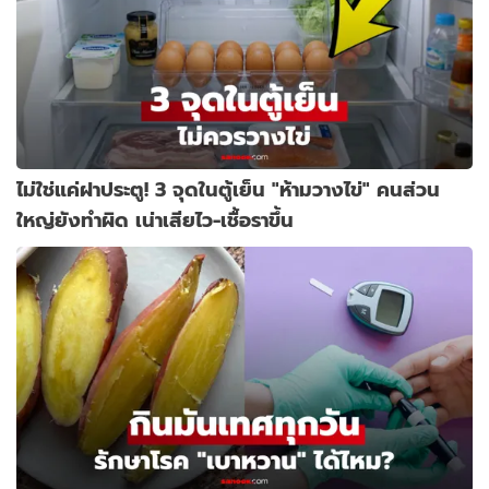
ไม่ใช่แค่ฝาประตู! 3 จุดในตู้เย็น "ห้ามวางไข่" คนส่วน
ใหญ่ยังทำผิด เน่าเสียไว-เชื้อราขึ้น