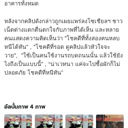
อาคารทั้งหมด
หลังจาก
คลิป
ดังกล่าวถูกเผยแพร่ลงโซเชียลฯ ชาว
เน็ตต่างแตกตื่นตกใจกับภาพที่ได้เห็น และหลาย
คนแสดงความคิดเห็นว่า "โชคดีที่ทั้งสองคนหลบ
หนีได้ทัน" , "โชคดีที่รอด ดู
คลิป
แล้วหัวใจจะ
วาย", "ใช้เป็นคนใช้งานรถบดถนนนั้น แล้วใช้ยัง
ไงถึงเป็นแบบนี้" , “น่าเวทนา แค่จะไปซื้อผักก็ไม่
ปลอดภัย โชคดีที่หนีทัน”
อัลบั้มภาพ 4 ภาพ
อัลบั้ม
ภาพ