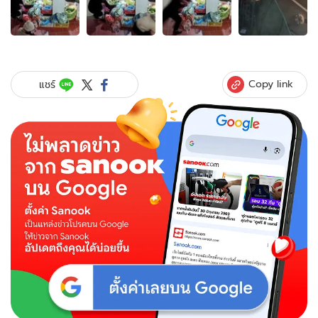
4
ภาพ
ของ
หัวใจ
จะ
วาย!
Copy link
แชร์
หนุ่ม
นั่ง
เลือก
ซื้อ
ผัก
จู่ๆ
รถ
บด
ถนน
พุ่ง
เข้า
ใส่
หวิด
ร่าง
แบน
ติด