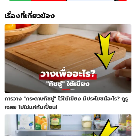
พื้น
ไม่รู้
เรื่องที่เกี่ยวข้อง
ตัว
การวาง "กระดาษทิชชู่" ไว้ใต้เขียง มีประโยชน์อะไร? กูรู
เฉลย ไม่ใช่แค่กันเปื้อน!