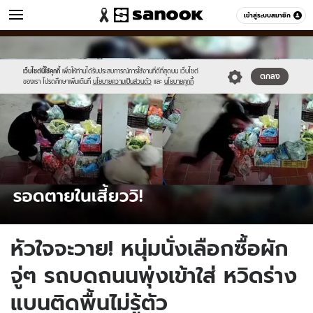
ข่าว
เข้าสู่ระบบสมาชิก
หมวดอื่นๆ
//s.isanook.com/ns/0/ud/1738/8690318/571303.jpg
Sanook
//s.isanook.com/sr/0/images/logo-
600
60
new-
sanook.png
เว็บไซต์นี้ใช้คุกกี้
เพื่อให้ท่านได้รับประสบการณ์การใช้งานที่ดีที่สุดบน เว็บไซต์
ตกลง
ของเรา โปรดศึกษาเพิ่มเติมที่
นโยบายความเป็นส่วนตัว
และ
นโยบายคุกกี้
หัวใจจะวาย! หนุ่มนั่งเลือกซื้อผัก
จู่ๆ รถบดถนนพุ่งเข้าใส่ หวิดร่าง
แบนติดพื้นไม่รู้ตัว