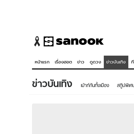
หน้าแรก
เรื่องฮอต
ข่าว
ดูดวง
ข่าวบันเทิง
ก
ข่าวบันเทิง
ข่าว
ดูดวง - 
เม้าท์กันทั้งเมือง
สกู๊ปพิเศ
เรื่องฮอต
ดูดวง
ข่าว
หวยไทย
ข่าวบันเทิง
สถิติหวยไท
ข่าวกีฬา
หวยลาว
ข่าวเศรษฐกิจ