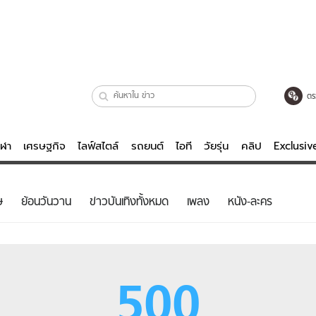
ตร
ีฬา
เศรษฐกิจ
ไลฟ์สไตล์
รถยนต์
ไอที
วัยรุ่น
คลิป
Exclusi
ตรวจหวย
ไลฟ์สไตล์
บันเทิงค
ษ
ย้อนวันวาน
ข่าวบันเทิงทั้งหมด
เพลง
หนัง-ละคร
ผู้หญิง
หนัง-ละคร
ผู้ชาย
เพลง
ย
วัยรุ่น
เกมส์
500
ไอที
คลิป
รถยนต์
พอดแคสต์