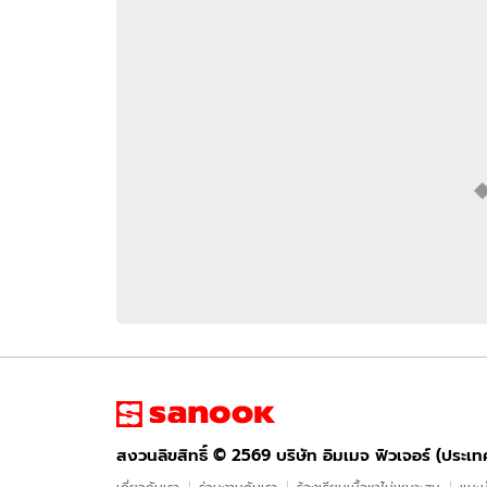
อัปเดตจีน
เช็กข่าวชัวร์
ติดตามสนุกโซเชี
ดาวน์โหลดสนุกแอปฟรี
สงวนลิขสิทธิ์ ©
2569
บริษัท อิมเมจ ฟิวเจอร์ (ประเทศไทย) จำกัด
สงวนลิขสิทธิ์ ©
2569
บริษัท อิมเมจ ฟิวเจอร์ (ประเ