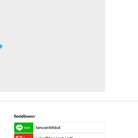
 WeTV
ติดต่อโฆษณา
tencentthbd
sales@tencent.co.th
รา
ร้องเรียนเนื้อหาไม่เหมาะสม
แนะนำติชม แจ้งปัญหาการใช้งาน
ติดต่อโฆษณา
tencentthbd
Add