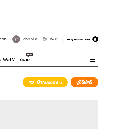
เข้าสู่ระบบสมาชิก
วจหวย
ขูดเลขนำโชค
WeTV
ve WeTV
นิยาย
รบรส
ความรู้รอบตัว
ป้าหอยซอย 6
ดูซีรีส์ฟรี
ฮาวทู
กูรู-รอบรู้