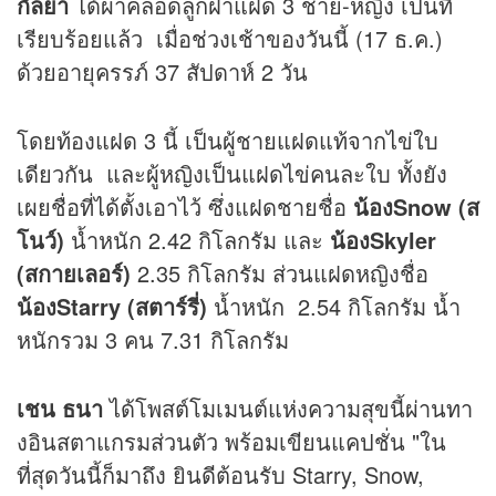
กัลยา
ได้ผ่าคลอดลูกฝาแฝด 3 ชาย-หญิง เป็นที่
เรียบร้อยแล้ว เมื่อช่วงเช้าของวันนี้ (17 ธ.ค.)
ด้วยอายุครรภ์ 37 สัปดาห์ 2 วัน
โดยท้องแฝด 3 นี้ เป็นผู้ชายแฝดแท้จากไข่ใบ
เดียวกัน และผู้หญิงเป็นแฝดไข่คนละใบ ทั้งยัง
เผยชื่อที่ได้ตั้งเอาไว้ ซึ่งแฝดชายชื่อ
น้องSnow (ส
โนว์)
น้ำหนัก 2.42 กิโลกรัม และ
น้องSkyler
(สกายเลอร์)
2.35 กิโลกรัม ส่วนแฝดหญิงชื่อ
น้องStarry (สตาร์รี่)
น้ำหนัก 2.54 กิโลกรัม น้ำ
หนักรวม 3 คน 7.31 กิโลกรัม
เชน ธนา
ได้โพสต์โมเมนต์แห่งความสุขนี้ผ่านทา
งอินสตาแกรมส่วนตัว พร้อมเขียนแคปชั่น "ใน
ที่สุดวันนี้ก็มาถึง ยินดีต้อนรับ Starry, Snow,