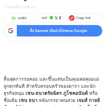
17 ธ.ค. 65 (11:56 น.)
Copy link
แชร์
กดฟัง
ตั้ง Sanook เป็นข่าวโปรดบน Google
สิ้นสุดการรอคอย และขึ้นแท่นเป็นคุณพ่อคุณแม่
ลูกดกทันที สำหรับครอบครัวของดารา และนัก
ธุรกิจ
หนุ่ม
เชน-ธนาตรัยฉัตร ภูโชคอนันต์
หรือ
ชื่อเดิม
เชน ธนา
หลังภรรยาคนสวย
เจมส์ กาลย์