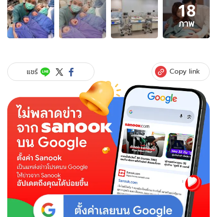
18
ภาพ
18
ภาพ
ภาพ
ของ
"เชน
ธนา"
ยิ้ม
Copy link
แชร์
แก้ม
ปริ
เผย
โมเมนต์
แห่ง
ความ
สุข
ภรรยา
คลอด
ลูก
แฝด
3
แล้ว