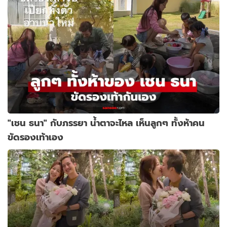
"เชน ธนา" กับภรรยา น้ำตาจะไหล เห็นลูกๆ ทั้งห้าคน
ขัดรองเท้าเอง