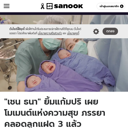
ข่าวบันเทิง
เข้าสู่ระบบสมาชิก
หมวดอื่นๆ
//s.isanook.com/ns/0/ud/1737/8688858/chain.jpg
Sanook
//s.isanook.com/sr/0/images/logo-
600
60
new-
sanook.png
เว็บไซต์นี้ใช้คุกกี้
เพื่อให้ท่านได้รับประสบการณ์การใช้งานที่ดีที่สุดบน เว็บไซต์
ตกลง
ของเรา โปรดศึกษาเพิ่มเติมที่
นโยบายความเป็นส่วนตัว
และ
นโยบายคุกกี้
"เชน ธนา" ยิ้มแก้มปริ เผย
โมเมนต์แห่งความสุข ภรรยา
คลอดลูกแฝด 3 แล้ว