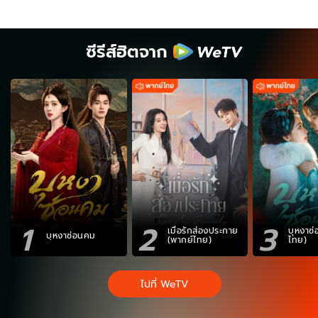
ซีรีส์ฮิตจาก
1
2
3
เมื่อรักส่องประกาย
บุหงาซ
บุหงาซ่อนคม
(พากย์ไทย)
ไทย)
ไปที่ WeTV