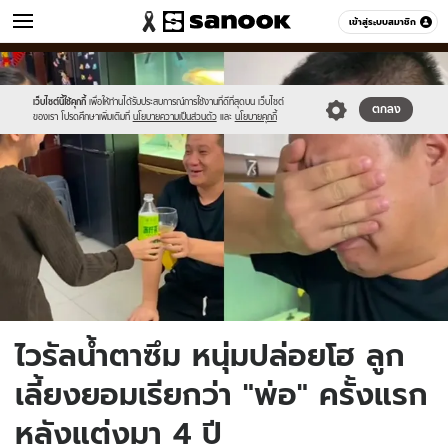
ข่าว
เข้าสู่ระบบสมาชิก
หมวดอื่นๆ
//s.isanook.com/ns/0/ud/1737/8686806/dad.jpg
Sanook
//s.isanook.com/sr/0/images/logo-
600
60
new-
sanook.png
เว็บไซต์นี้ใช้คุกกี้
เพื่อให้ท่านได้รับประสบการณ์การใช้งานที่ดีที่สุดบน เว็บไซต์
ตกลง
ของเรา โปรดศึกษาเพิ่มเติมที่
นโยบายความเป็นส่วนตัว
และ
นโยบายคุกกี้
ไวรัลน้ำตาซึม หนุ่มปล่อยโฮ ลูก
เลี้ยงยอมเรียกว่า "พ่อ" ครั้งแรก
หลังแต่งมา 4 ปี