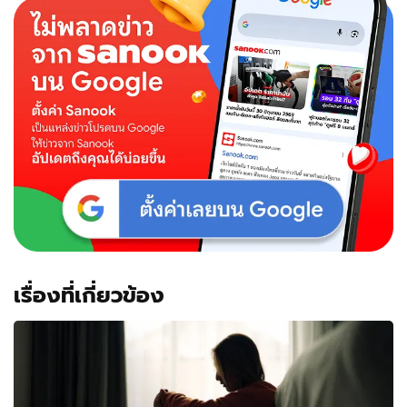
โฮ
ลูก
เลี้ยง
ยอม
เรียก
ว่า
"พ่อ"
ครั้ง
แรก
หลัง
แต่ง
มา
4
ปี
เรื่องที่เกี่ยวข้อง