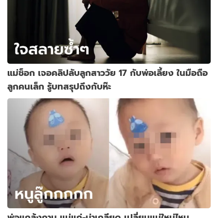
แม่ช็อก เจอคลิปลับลูกสาววัย 17 กับพ่อเลี้ยง ในมือถือ
ลูกคนเล็ก รู้บทสรุปถึงกับห๊ะ
พ่อแกล้งถาม แม่แก่-น่าเกลียด เปลี่ยนแม่ใหม่ไหม