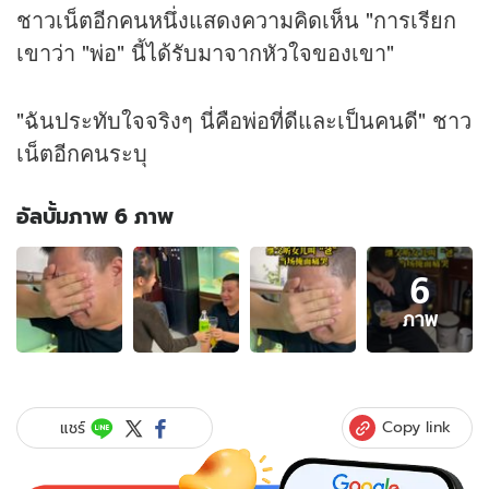
ชาวเน็ตอีกคนหนึ่งแสดงความคิดเห็น "การเรียก
เขาว่า "พ่อ" นี้ได้รับมาจากหัวใจของเขา"
"ฉันประทับใจจริงๆ นี่คือพ่อที่ดีและเป็นคนดี" ชาว
เน็ตอีกคนระบุ
อัลบั้มภาพ 6 ภาพ
อัลบั้ม
6
ภาพ
6
ภาพ
ภาพ
ของ
ไว
รัล
น้ำตา
Copy link
แชร์
ซึม
หนุ่ม
ปล่อย