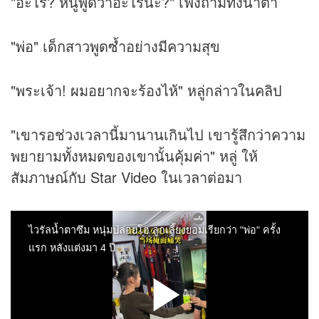
"อะไร? หนูพูดว่าอะไรนะ?" เฟิงถามทั้งน้ำตา
"พ่อ" เด็กสาวพูดซ้ำอย่างมีความสุข
"พระเจ้า! ผมอยากจะร้องไห้" หลู่กล่าวในคลิป
"เขารอช่วงเวลานี้มานานเกินไป เขารู้สึกว่าความ
พยายามทั้งหมดของเขานั้นคุ้มค่า" หลู่ ให้
สัมภาษณ์กับ Star Video ในเวลาต่อมา