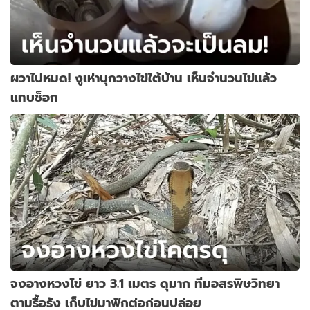
ผวาไปหมด! งูเห่าบุกวางไข่ใต้บ้าน เห็นจำนวนไข่แล้ว
แทบช็อก
จงอางหวงไข่ ยาว 3.1 เมตร ดุมาก ทีมอสรพิษวิทยา
ตามรื้อรัง เก็บไข่มาฟักต่อก่อนปล่อย