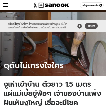
ข่าว
เข้าสู่ระบบสมาชิก
หมวดอื่นๆ
//s.isanook.com/ns/0/ud/1734/8674922/snakr.jpg
Sanook
//s.isanook.com/sr/0/images/logo-
600
60
new-
sanook.png
เว็บไซต์นี้ใช้คุกกี้
เพื่อให้ท่านได้รับประสบการณ์การใช้งานที่ดีที่สุดบน เว็บไซต์
ตกลง
ของเรา โปรดศึกษาเพิ่มเติมที่
นโยบายความเป็นส่วนตัว
และ
นโยบายคุกกี้
งูเห่าเข้าบ้าน ตัวยาว 1.5 เมตร
แผ่แม่เบี้ยขู่ฟ่อๆ เจ้าของบ้านเพิ่ง
ฝันเห็นงูใหญ่ เชื่อจะมีโชค