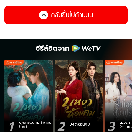
กลับขึ้นไปด้านบน
ซีรีส์ฮิตจาก
1
2
3
บุหงาซ่อนคม (พากย์
เมื่อรั
บุหงาซ่อนคม
ไทย)
(พากย์