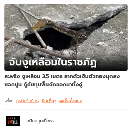
สะพรึง งูเหลือม 3.5 เมตร ลากตัวเงินตัวทองมุดลง
ซอกปูน กู้ภัยทุบพื้นงัดออกมาทั้งคู่
แท็ก :
งูเห่าเข้าบ้าน
ฝันเห็นงู
ดูแท็กทั้งหมด
สนับสนุนเนื้อหา