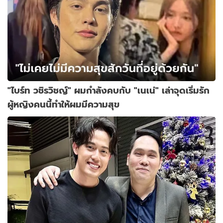
"ไบร์ท วชิรวิชญ์" ผมกำลังคบกับ "เนเน่" เล่าจุดเริ่มรัก
ผู้หญิงคนนี้ทำให้ผมมีความสุข