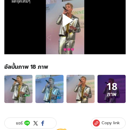
อัลบั้มภาพ 18 ภาพ
อัลบั้ม
18
ภาพ
18
ภาพ
ภาพ
ของ
"ไบร์ท
นร
ภัทร"
Copy link
แชร์
เขิน