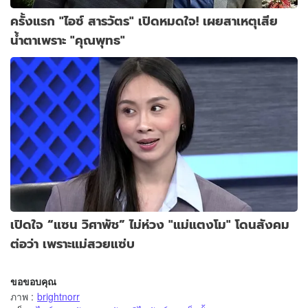
ครั้งแรก "ไอซ์ สารวัตร" เปิดหมดใจ! เผยสาเหตุเสีย
น้ำตาเพราะ "คุณพุทธ"
เปิดใจ “แซน วิศาพัช” ไม่ห่วง "แม่แตงโม" โดนสังคม
ต่อว่า เพราะแม่สวยแซ่บ
ขอขอบคุณ
ภาพ
:
brightnorr