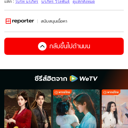
แท็ก :
ไบร์ท นรภัทร
นรภัทร วิไลพันธุ์
ดูแท็กทั้งหมด
สนับสนุนเนื้อหา
กลับขึ้นไปด้านบน
ซีรีส์ฮิตจาก