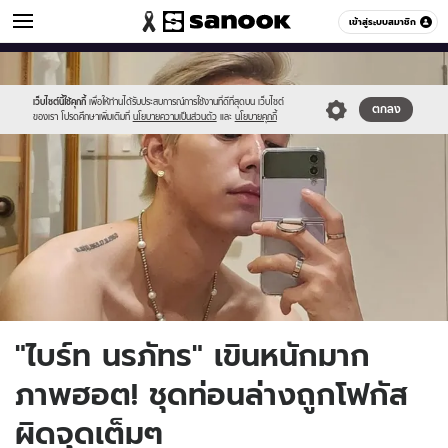
ข่าวบันเทิง
เข้าสู่ระบบสมาชิก
หมวดอื่นๆ
//s.isanook.com/ns/0/ud/1734/8674602/2.jpg
Sanook
//s.isanook.com/sr/0/images/logo-
600
60
new-
sanook.png
เว็บไซต์นี้ใช้คุกกี้
เพื่อให้ท่านได้รับประสบการณ์การใช้งานที่ดีที่สุดบน เว็บไซต์
ตกลง
ของเรา โปรดศึกษาเพิ่มเติมที่
นโยบายความเป็นส่วนตัว
และ
นโยบายคุกกี้
"ไบร์ท นรภัทร" เขินหนักมาก
ภาพฮอต! ชุดท่อนล่างถูกโฟกัส
ผิดจุดเต็มๆ