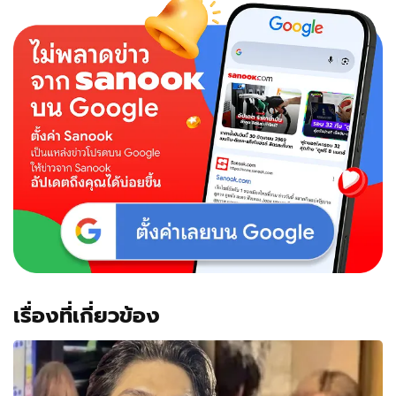
หนัก
มาก
ภาพ
ฮอต!
ชุด
ท่อน
ล่าง
ถูก
โฟกัส
ผิด
จุด
เต็มๆ
เรื่องที่เกี่ยวข้อง