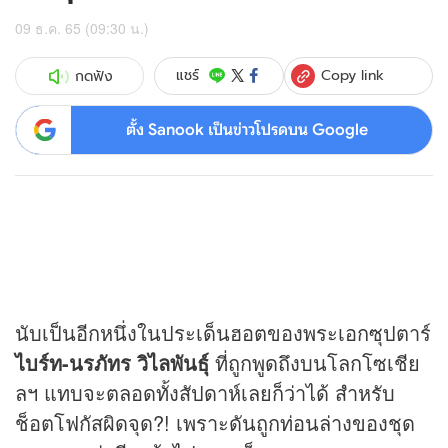
09 ธ.ค. 65 (09:30 น.)
Copy link
แชร์
กดฟัง
ตั้ง Sanook เป็นข่าวโปรดบน Google
นับเป็นอีกหนึ่งในประเด็นฮอตของพระเอกซุปตาร์
ไบร์ท-นรภัทร วิไลพันธุ์
ที่ถูกพูดถึงบนโลกโซเชีย
ลฯ แทบจะตลอดทั้งสัปดาห์เลยก็ว่าได้ สำหรับ
ช็อตโฟกัสผิดจุด?! เพราะดันถูกท่อนล่างของชุด