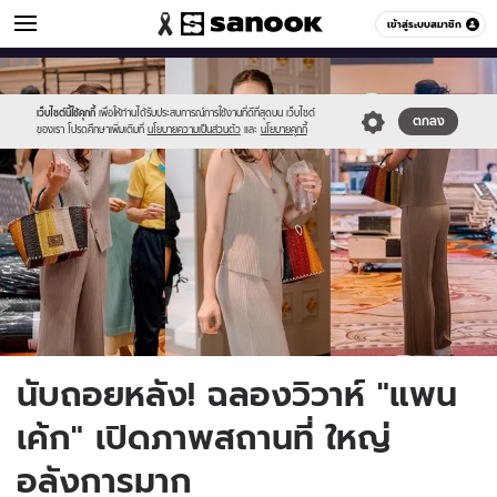
ข่าวบันเทิง
เข้าสู่ระบบสมาชิก
หมวดอื่นๆ
//s.isanook.com/ns/0/ud/1734/8672518/4.jpg
Sanook
//s.isanook.com/sr/0/images/logo-
600
60
new-
sanook.png
เว็บไซต์นี้ใช้คุกกี้
เพื่อให้ท่านได้รับประสบการณ์การใช้งานที่ดีที่สุดบน เว็บไซต์
ตกลง
ของเรา โปรดศึกษาเพิ่มเติมที่
นโยบายความเป็นส่วนตัว
และ
นโยบายคุกกี้
นับถอยหลัง! ฉลองวิวาห์ "แพน
เค้ก" เปิดภาพสถานที่ ใหญ่
อลังการมาก