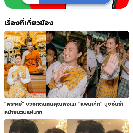
เรื่องที่เกี่ยวข้อง
"พระหมี" บวชทดแทนคุณพ่อแม่ "แพนเค้ก" นุ่งซิ่นรำ
หน้าขบวนแห่นาค