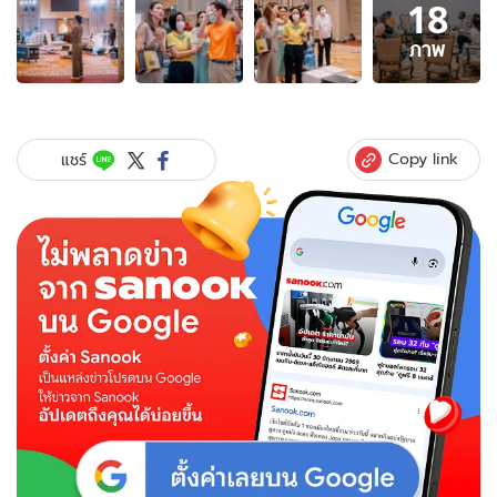
18
ภาพ
18
ภาพ
ภาพ
ของ
นับ
ถอย
หลัง!
Copy link
แชร์
ฉลอง
วิวาห์
"แพน
เค้ก"
เปิด
ภาพ
สถาน
ที่
ใหญ่
อลังการ
มาก