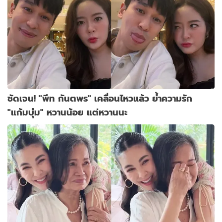
ชัดเจน! "พีท กันตพร" เคลื่อนไหวแล้ว ย้ำความรัก
"แก้มบุ๋ม" หวานน้อย แต่หวานนะ