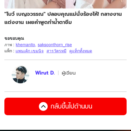
"โบว์ เบญจวรรณ" ปลอบคุณแม่นั่งร้องไห้! กลางงาน
แต่งงาน เผยคำพูดทำน้ำตาซึม
ขอขอบคุณ
ภาพ
:
khemanito
,
saksoonthorn_rise
แท็ก :
แพนเค้ก เขมนิจ
สารวัตรหมี
ดูแท็กทั้งหมด
Wirut D.
ผู้เขียน
กลับขึ้นไปด้านบน