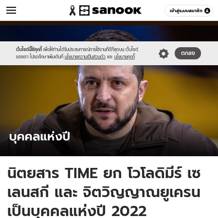
ข่าว
เข้าสู่ระบบสมาชิก
หมวดอื่นๆ
//s.isanook.com/ns/0/ud/1734/8671146/zelensky-
Sanook
//s.isanook.com/sr/0/images/logo-
600
60
timepoy.jpg
new-
sanook.png
เว็บไซต์นี้ใช้คุกกี้
เพื่อให้ท่านได้รับประสบการณ์การใช้งานที่ดีที่สุดบน เว็บไซต์
ตกลง
ของเรา โปรดศึกษาเพิ่มเติมที่
นโยบายความเป็นส่วนตัว
และ
นโยบายคุกกี้
นิตยสาร TIME ยก โวโลดิมีร์ เซ
เลนสกี และ จิตวิญญาณยูเครน
เป็นบุคคลแห่งปี 2022