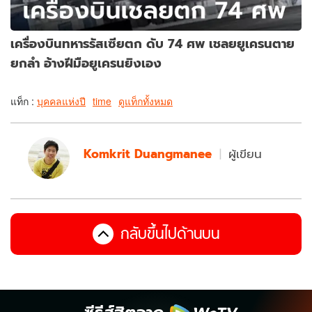
เครื่องบินทหารรัสเซียตก ดับ 74 ศพ เชลยยูเครนตาย
ยกลำ อ้างฝีมือยูเครนยิงเอง
แท็ก :
บุคคลแห่งปี
time
ดูแท็กทั้งหมด
Komkrit Duangmanee
ผู้เขียน
กลับขึ้นไปด้านบน