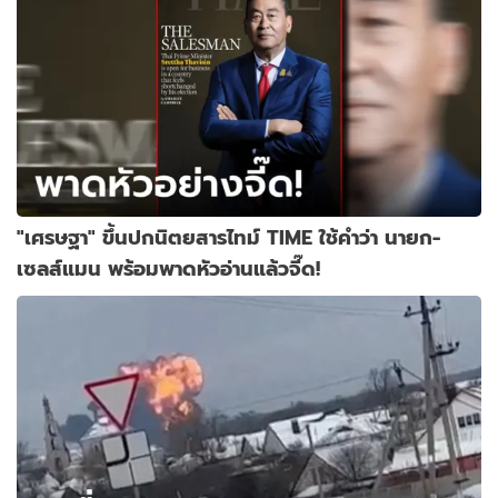
"เศรษฐา" ขึ้นปกนิตยสารไทม์ TIME ใช้คำว่า นายก-
เซลส์แมน พร้อมพาดหัวอ่านแล้วจี๊ด!